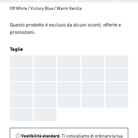
Off White / Victory Blue / Warm Vanilla
Questo prodotto è escluso da alcuni sconti, offerte e
promozioni.
Taglie
AAA
AAA
AAA
AAA
AAA
AAA
AAA
AAA
AAA
AAA
AAA
AAA
AAA
AAA
AAA
AAA
AAA
AAA
AAA
AAA
AAA
AAA
Vestibilità standard.
Ti consigliamo di ordinare la tua