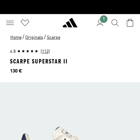
1
/
/
Home
Originals
Scarpe
4.8
(112)
SCARPE SUPERSTAR II
Prezzo
130 €