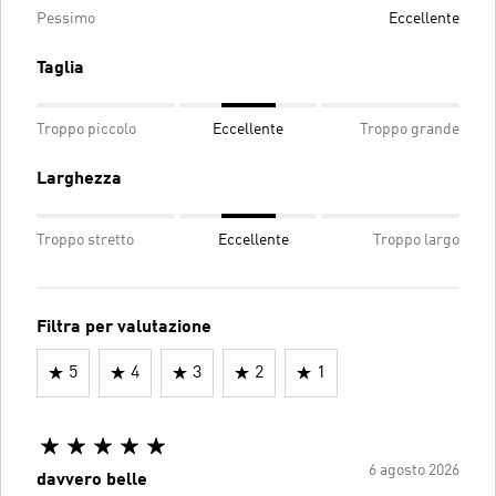
Pessimo
Eccellente
Taglia
Troppo piccolo
Eccellente
Troppo grande
Larghezza
Troppo stretto
Eccellente
Troppo largo
Filtra per valutazione
5
4
3
2
1
6 agosto 2026
davvero belle