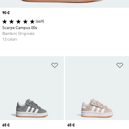
Price
90 €
(669)
Scarpe Campus 00s
Bambini Originals
13 colori
Aggiungi alla lista dei desideri
Ag
Price
65 €
Price
65 €