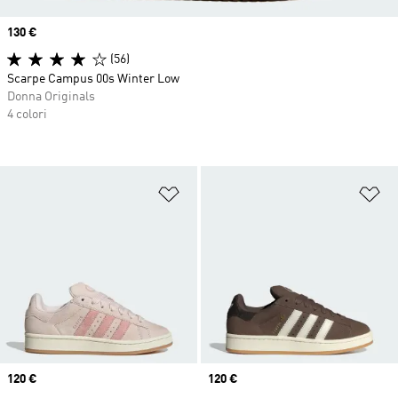
Price
130 €
(56)
Scarpe Campus 00s Winter Low
Donna Originals
4 colori
Aggiungi alla lista dei desideri
Ag
Price
120 €
Price
120 €