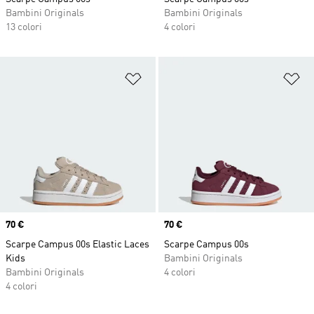
Bambini Originals
Bambini Originals
13 colori
4 colori
Aggiungi alla lista dei desideri
Ag
Price
70 €
Price
70 €
Scarpe Campus 00s Elastic Laces
Scarpe Campus 00s
Kids
Bambini Originals
Bambini Originals
4 colori
4 colori