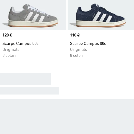
Price
120 €
Price
110 €
Scarpe Campus 00s
Scarpe Campus 00s
Originals
Originals
8 colori
8 colori