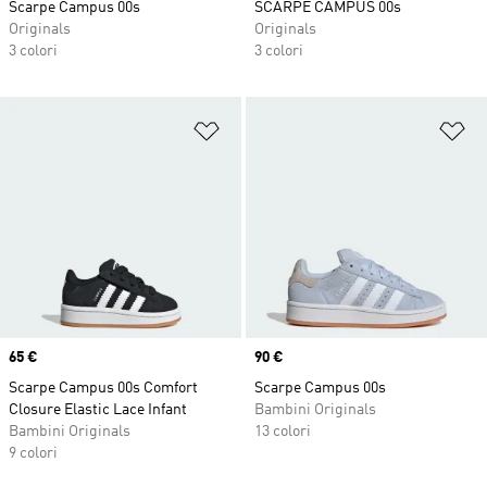
Scarpe Campus 00s
SCARPE CAMPUS 00s
Originals
Originals
3 colori
3 colori
Aggiungi alla lista dei desideri
Ag
Price
65 €
Price
90 €
Scarpe Campus 00s Comfort
Scarpe Campus 00s
Closure Elastic Lace Infant
Bambini Originals
Bambini Originals
13 colori
9 colori