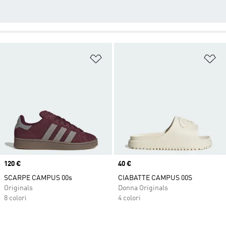
Aggiungi alla lista dei desideri
Ag
Price
120 €
Price
40 €
SCARPE CAMPUS 00s
CIABATTE CAMPUS 00S
Originals
Donna Originals
8 colori
4 colori