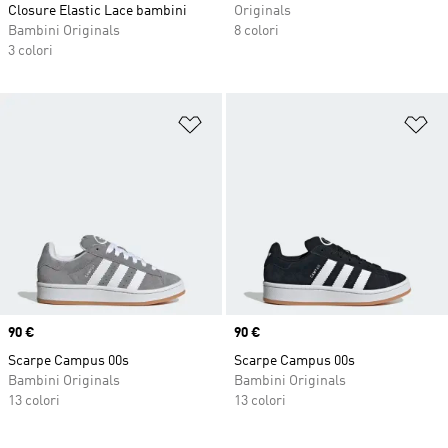
Closure Elastic Lace bambini
Originals
Bambini Originals
8 colori
3 colori
Aggiungi alla lista dei desideri
Ag
Price
90 €
Price
90 €
Scarpe Campus 00s
Scarpe Campus 00s
Bambini Originals
Bambini Originals
13 colori
13 colori