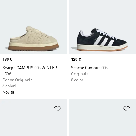
Price
130 €
Price
120 €
Scarpe CAMPUS 00s WINTER
Scarpe Campus 00s
LOW
Originals
Donna Originals
8 colori
4 colori
Novità
Aggiungi alla lista dei desideri
Ag