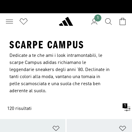
1
SCARPE CAMPUS
Dedicate a te che ami i look intramontabili, le
scarpe Campus adidas richiamano le
leggendarie sneakers degli anni ’80. Declinate in
tanti colori alla moda, vantano una tomaia in
pelle scamosciata e una suola che resta ben
aderente al suolo.
1
120 risultati
Aggiungi alla lista dei desideri
Ag