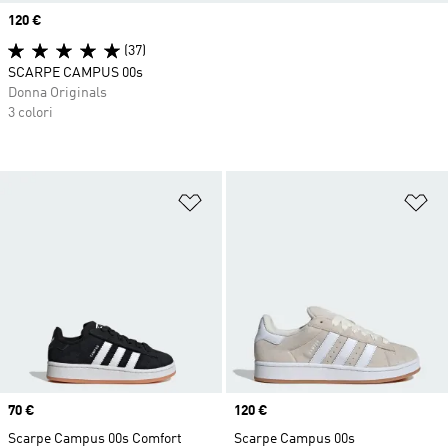
Price
120 €
(37)
SCARPE CAMPUS 00s
Donna Originals
3 colori
Aggiungi alla lista dei desideri
Ag
Price
70 €
Price
120 €
Scarpe Campus 00s Comfort
Scarpe Campus 00s