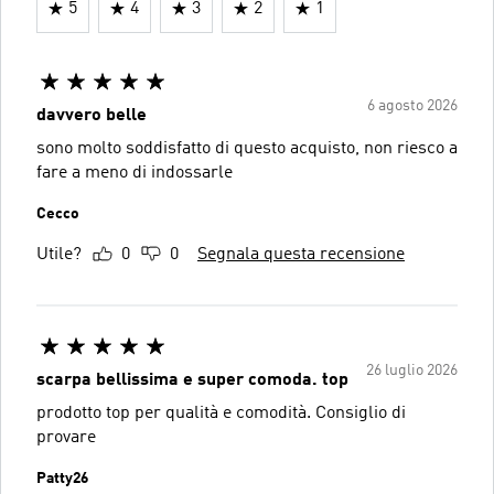
5
4
3
2
1
6 agosto 2026
davvero belle
sono molto soddisfatto di questo acquisto, non riesco a
fare a meno di indossarle
Cecco
Utile?
0
0
Segnala questa recensione
26 luglio 2026
scarpa bellissima e super comoda. top
prodotto top per qualità e comodità. Consiglio di
provare
Patty26