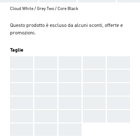
Cloud White / Grey Two / Core Black
Questo prodotto è escluso da alcuni sconti, offerte e
promozioni.
Taglie
AAA
AAA
AAA
AAA
AAA
AAA
AAA
AAA
AAA
AAA
AAA
AAA
AAA
AAA
AAA
AAA
AAA
AAA
AAA
AAA
AAA
AAA
AAA
AAA
AAA
AAA
AAA
AAA