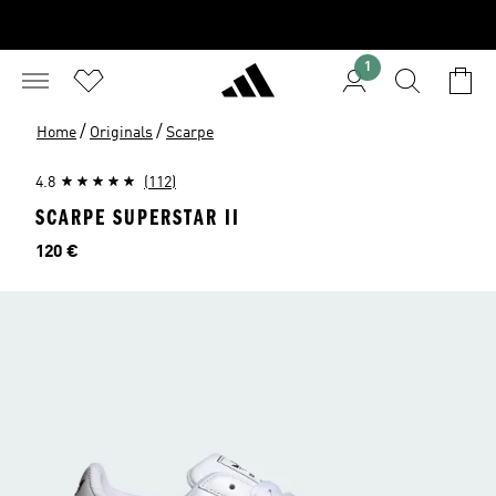
1
/
/
Home
Originals
Scarpe
4.8
(112)
SCARPE SUPERSTAR II
Prezzo
120 €