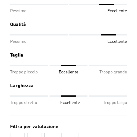
Pessimo
Eccellente
Qualità
Pessimo
Eccellente
Taglia
Troppo piccolo
Eccellente
Troppo grande
Larghezza
Troppo stretto
Eccellente
Troppo largo
Filtra per valutazione