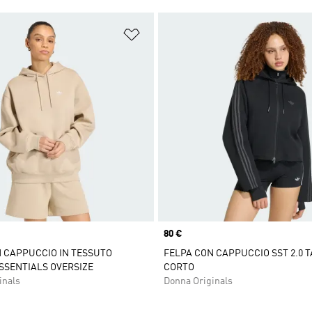
ista dei desideri
Aggiungi alla lista dei desideri
Price
80 €
 CAPPUCCIO IN TESSUTO
FELPA CON CAPPUCCIO SST 2.0 T
SSENTIALS OVERSIZE
CORTO
inals
Donna Originals