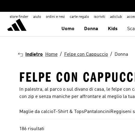
store finder
aiuto
ordini e resi
carte regalo
iscriviti
adiclub
acce
Uomo
Donna
Kids
Sca
Indietro
Home
Felpe con Cappuccio
Donna
FELPE CON CAPPUCC
In palestra, al parco o sul divano di casa, le felpe con
con zip e senza maniche per affrontare al meglio la tua
Maglie da calcio
T-Shirt & Tops
Pantaloncini
Reggiseni s
186 risultati