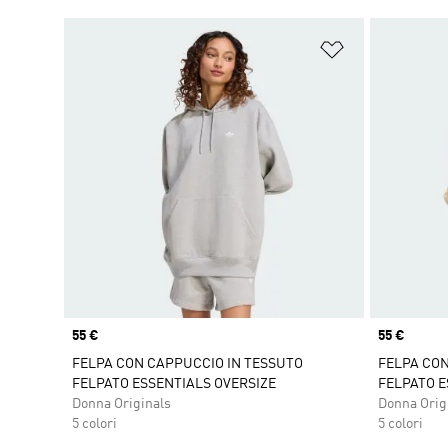
Aggiungi alla l
Price
55 €
Price
55 €
FELPA CON CAPPUCCIO IN TESSUTO
FELPA CON
FELPATO ESSENTIALS OVERSIZE
FELPATO E
Donna Originals
Donna Orig
5 colori
5 colori