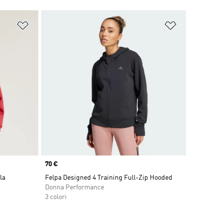
Aggiungi alla lista dei desideri
Aggiungi all
Price
70 €
la
Felpa Designed 4 Training Full-Zip Hooded
Donna Performance
3 colori