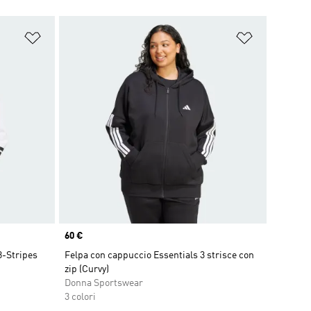
Aggiungi alla lista dei desideri
Aggiungi all
Price
60 €
3-Stripes
Felpa con cappuccio Essentials 3 strisce con
zip (Curvy)
Donna Sportswear
3 colori