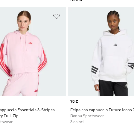
ista dei desideri
Aggiungi alla lista dei desideri
Price
70 €
appuccio Essentials 3-Stripes
Felpa con cappuccio Future Icons 
y Full-Zip
Donna Sportswear
rtswear
3 colori