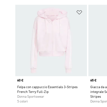
Aggiungi alla l
Price
60 €
Price
65 €
Felpa con cappuccio Essentials 3-Stripes
Giacca da a
French Terry Full-Zip
integrale S
Donna Sportswear
Stripes
5 colori
Donna Spo