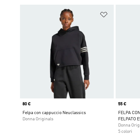
Aggiungi alla l
Price
80 €
Price
55 €
Felpa con cappuccio Neuclassics
FELPA CON
Donna Originals
FELPATO E
Donna Orig
5 colori