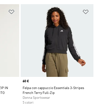
Aggiungi alla lista dei desideri
Aggiungi all
Price
60 €
IP IN
Felpa con cappuccio Essentials 3-Stripes
ITO
French Terry Full-Zip
Donna Sportswear
5 colori