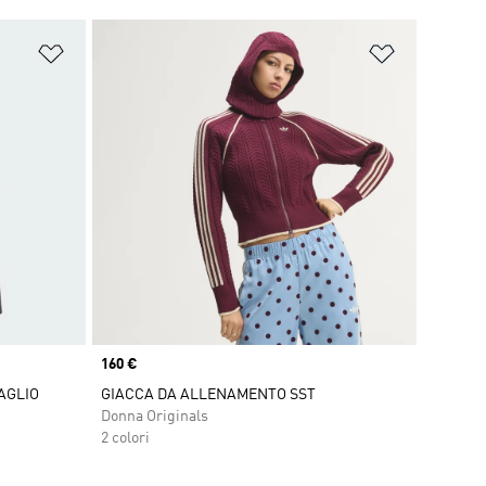
Aggiungi alla lista dei desideri
Aggiungi all
Price
160 €
AGLIO
GIACCA DA ALLENAMENTO SST
Donna Originals
2 colori