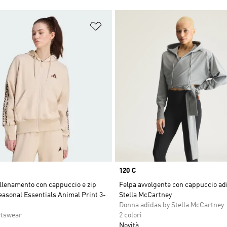
ista dei desideri
Aggiungi alla lista dei desideri
Price
120 €
llenamento con cappuccio e zip
Felpa avvolgente con cappuccio ad
easonal Essentials Animal Print 3-
Stella McCartney
Donna adidas by Stella McCartney
rtswear
2 colori
Novità