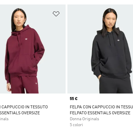
ista dei desideri
Aggiungi alla lista dei desideri
Price
55 €
 CAPPUCCIO IN TESSUTO
FELPA CON CAPPUCCIO IN TESS
SSENTIALS OVERSIZE
FELPATO ESSENTIALS OVERSIZE
inals
Donna Originals
5 colori