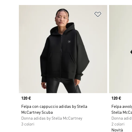
Aggiungi alla l
Price
120 €
Price
120 €
Felpa con cappuccio adidas by Stella
Felpa avvol
McCartney Scuba
Stella McC
Donna adidas by Stella McCartney
Donna adid
3 colori
2 colori
Novità