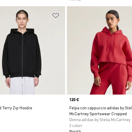
ista dei desideri
Aggiungi alla lista dei desideri
Price
120 €
 Terry Zip Hoodie
Felpa con cappuccio adidas by Stel
McCartney Sportswear Cropped
Donna adidas by Stella McCartney
2 colori
Novità