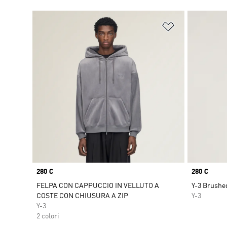
Aggiungi alla l
Price
280 €
Price
280 €
FELPA CON CAPPUCCIO IN VELLUTO A
Y-3 Brushed
COSTE CON CHIUSURA A ZIP
Y-3
Y-3
2 colori