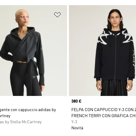
ista dei desideri
Aggiungi alla lista dei desideri
Price
380 €
gente con cappuccio adidas by
FELPA CON CAPPUCCIO Y-3 CON Z
artney
FRENCH TERRY CON GRAFICA CH
as by Stella McCartney
Y-3
Novità