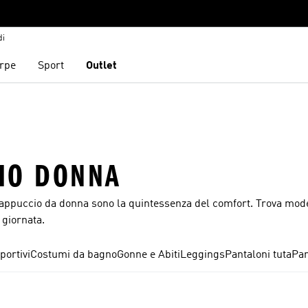
di
rpe
Sport
Outlet
IO DONNA
 cappuccio da donna sono la quintessenza del comfort. Trova model
 giornata.
portivi
Costumi da bagno
Gonne e Abiti
Leggings
Pantaloni tuta
Pan