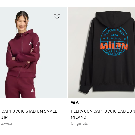
ista dei desideri
Aggiungi alla lista dei desideri
Price
90 €
N CAPPUCCIO STADIUM SMALL
FELPA CON CAPPUCCIO BAD BU
 ZIP
MILANO
rtswear
Originals