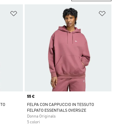
Aggiungi alla lista dei desideri
Aggiungi all
Price
55 €
UTO
FELPA CON CAPPUCCIO IN TESSUTO
FELPATO ESSENTIALS OVERSIZE
Donna Originals
5 colori