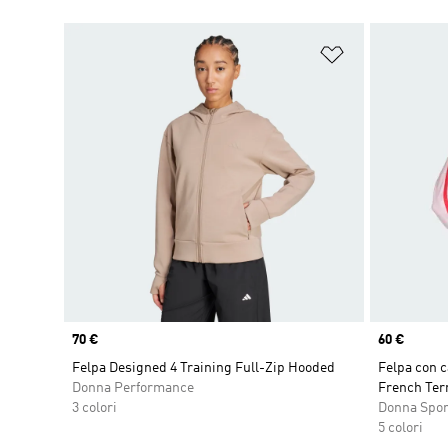
Aggiungi alla l
Price
70 €
Price
60 €
Felpa Designed 4 Training Full-Zip Hooded
Felpa con c
Donna Performance
French Terr
3 colori
Donna Spo
5 colori