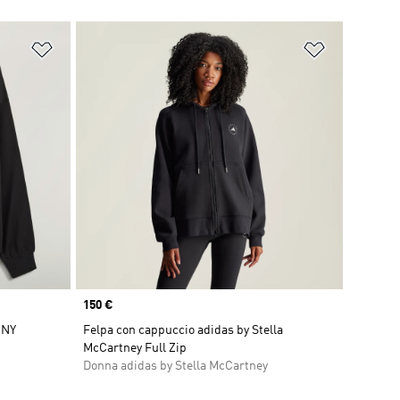
Aggiungi alla lista dei desideri
Aggiungi all
Price
150 €
NNY
Felpa con cappuccio adidas by Stella
McCartney Full Zip
Donna adidas by Stella McCartney