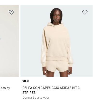
Aggiungi alla lista dei desideri
Aggiungi all
Price
70 €
idas by
FELPA CON CAPPUCCIO ADIDAS KIT 3-
STRIPES
Donna Sportswear