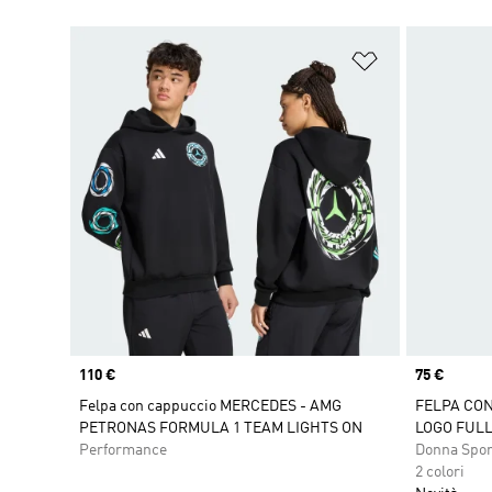
Aggiungi alla l
Price
110 €
Price
75 €
Felpa con cappuccio MERCEDES - AMG
FELPA CO
PETRONAS FORMULA 1 TEAM LIGHTS ON
LOGO FULL
Performance
Donna Spo
2 colori