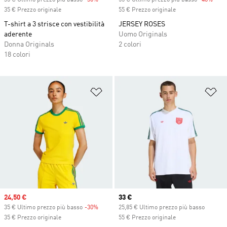
35 € Ultimo prezzo più basso
-30%
Discount
55 € Ultimo prezzo più basso
-48%
Disc
35 € Prezzo originale
55 € Prezzo originale
T-shirt a 3 strisce con vestibilità
JERSEY ROSES
aderente
Uomo Originals
Donna Originals
2 colori
18 colori
Aggiungi alla lista dei desideri
Ag
Sale price
24,50 €
Current price
33 €
35 € Ultimo prezzo più basso
-30%
Discount
25,85 € Ultimo prezzo più basso
35 € Prezzo originale
55 € Prezzo originale