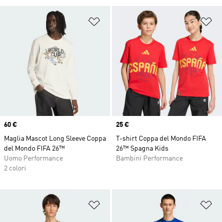
Aggiungi alla lista dei desideri
Ag
Price
60 €
Price
25 €
Maglia Mascot Long Sleeve Coppa
T-shirt Coppa del Mondo FIFA
del Mondo FIFA 26™
26™ Spagna Kids
Uomo Performance
Bambini Performance
2 colori
Aggiungi alla lista dei desideri
Ag