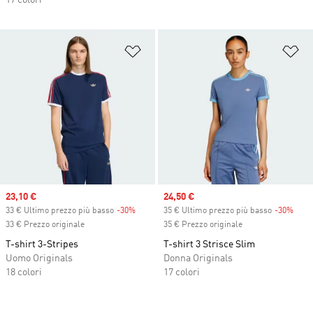
17 colori
Aggiungi alla lista dei desideri
Ag
Sale price
23,10 €
Sale price
24,50 €
33 € Ultimo prezzo più basso
-30%
Discount
35 € Ultimo prezzo più basso
-30%
Disc
33 € Prezzo originale
35 € Prezzo originale
T-shirt 3-Stripes
T-shirt 3 Strisce Slim
Uomo Originals
Donna Originals
18 colori
17 colori