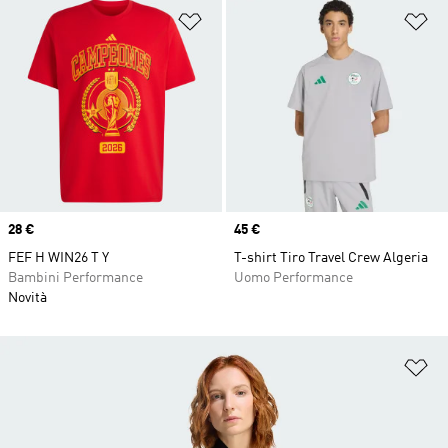
Aggiungi alla lista dei desideri
Ag
Price
28 €
Price
45 €
FEF H WIN26 T Y
T-shirt Tiro Travel Crew Algeria
Bambini Performance
Uomo Performance
Novità
Ag