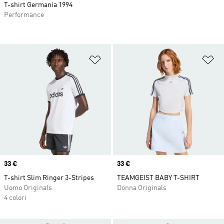
T-shirt Germania 1994
Performance
Aggiungi alla lista dei desideri
Ag
Price
33 €
Price
33 €
T-shirt Slim Ringer 3-Stripes
TEAMGEIST BABY T-SHIRT
Uomo Originals
Donna Originals
4 colori