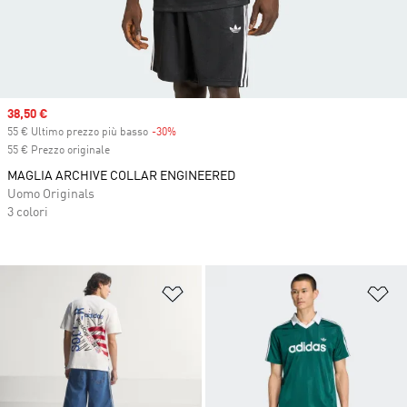
Sale price
38,50 €
55 € Ultimo prezzo più basso
-30%
Discount
55 € Prezzo originale
MAGLIA ARCHIVE COLLAR ENGINEERED
Uomo Originals
3 colori
Aggiungi alla lista dei desideri
Ag