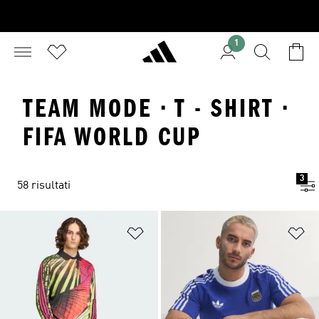
1
TEAM MODE · T - SHIRT ·
FIFA WORLD CUP
3
58 risultati
Aggiungi alla lista dei desideri
Ag