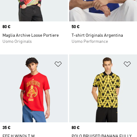
Price
80 €
Price
50 €
Maglia Archive Loose Portiere
T-shirt Originals Argentina
Uomo Originals
Uomo Performance
Aggiungi alla lista dei desideri
Ag
Price
35 €
Price
80 €
FEF H WIN26 T M
POLO BRUISED BANANA FULLY