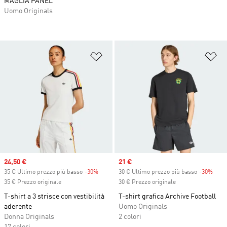
MAGLIA PANEL
Uomo Originals
Aggiungi alla lista dei desideri
Ag
Sale price
24,50 €
Sale price
21 €
35 € Ultimo prezzo più basso
-30%
Discount
30 € Ultimo prezzo più basso
-30%
Disc
35 € Prezzo originale
30 € Prezzo originale
T-shirt a 3 strisce con vestibilità
T-shirt grafica Archive Football
aderente
Uomo Originals
Donna Originals
2 colori