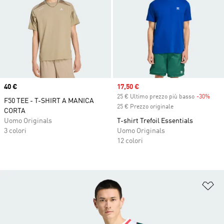
Price
40 €
Sale price
17,50 €
25 € Ultimo prezzo più basso
-30%
Disc
F50 TEE - T-SHIRT A MANICA
25 € Prezzo originale
CORTA
Uomo Originals
T-shirt Trefoil Essentials
3 colori
Uomo Originals
12 colori
Ag