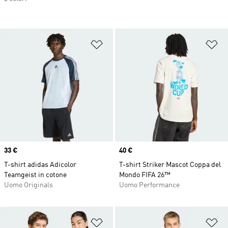
Aggiungi alla lista dei desideri
Ag
Price
33 €
Price
40 €
T-shirt adidas Adicolor
T-shirt Striker Mascot Coppa del
Teamgeist in cotone
Mondo FIFA 26™
Uomo Originals
Uomo Performance
Aggiungi alla lista dei desideri
Ag