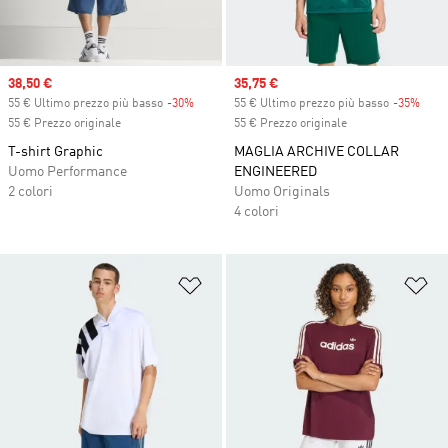
Sale price
38,50 €
Sale price
35,75 €
55 € Ultimo prezzo più basso
-30%
Discount
55 € Ultimo prezzo più basso
-35%
Disc
55 € Prezzo originale
55 € Prezzo originale
T-shirt Graphic
MAGLIA ARCHIVE COLLAR
Uomo Performance
ENGINEERED
2 colori
Uomo Originals
4 colori
Aggiungi alla lista dei desideri
Ag