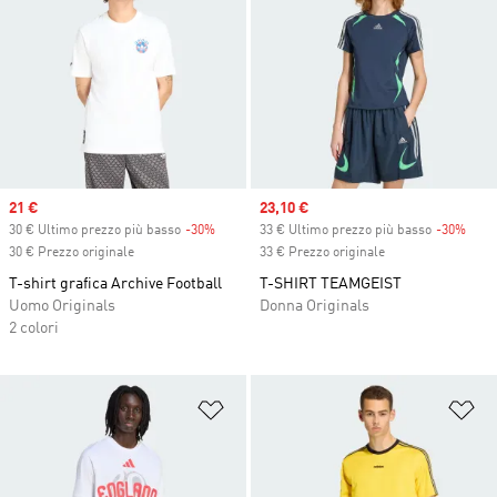
Sale price
21 €
Sale price
23,10 €
30 € Ultimo prezzo più basso
-30%
Discount
33 € Ultimo prezzo più basso
-30%
Disc
30 € Prezzo originale
33 € Prezzo originale
T-shirt grafica Archive Football
T-SHIRT TEAMGEIST
Uomo Originals
Donna Originals
2 colori
Aggiungi alla lista dei desideri
Ag