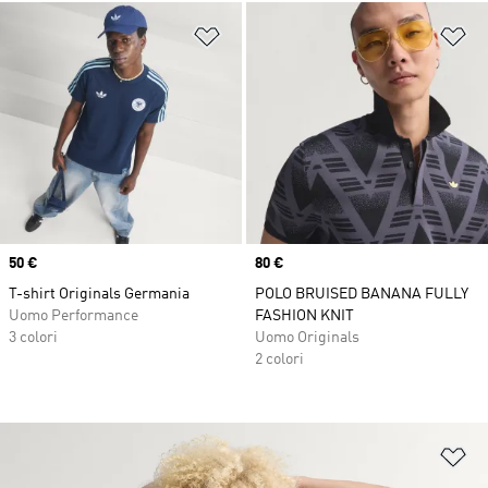
Aggiungi alla lista dei desideri
Ag
Price
50 €
Price
80 €
T-shirt Originals Germania
POLO BRUISED BANANA FULLY
Uomo Performance
FASHION KNIT
3 colori
Uomo Originals
2 colori
Ag