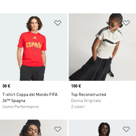
Aggiungi alla lista dei desideri
Ag
Price
30 €
Price
100 €
T-shirt Coppa del Mondo FIFA
Top Reconstructed
26™ Spagna
Donna Originals
Uomo Performance
2 colori
Aggiungi alla lista dei desideri
Ag