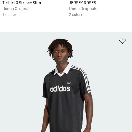
T-shirt 3 Strisce Slim
JERSEY ROSES
Donna Originals
Uomo Originals
18 colori
2 colori
Ag