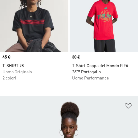
Price
45 €
Price
30 €
T-SHIRT 98
T-Shirt Coppa del Mondo FIFA
Uomo Originals
26™ Portogallo
2 colori
Uomo Performance
Ag