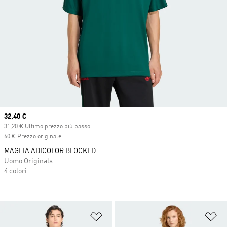
Current price
32,40 €
31,20 € Ultimo prezzo più basso
60 € Prezzo originale
MAGLIA ADICOLOR BLOCKED
Uomo Originals
4 colori
Aggiungi alla lista dei desideri
Ag