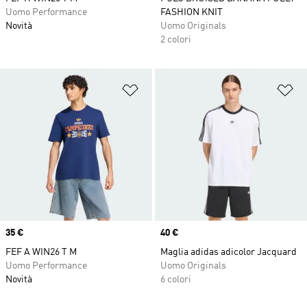
Uomo Performance
FASHION KNIT
Novità
Uomo Originals
2 colori
Aggiungi alla lista dei desideri
Ag
Price
35 €
Price
40 €
FEF A WIN26 T M
Maglia adidas adicolor Jacquard
Uomo Performance
Uomo Originals
Novità
6 colori