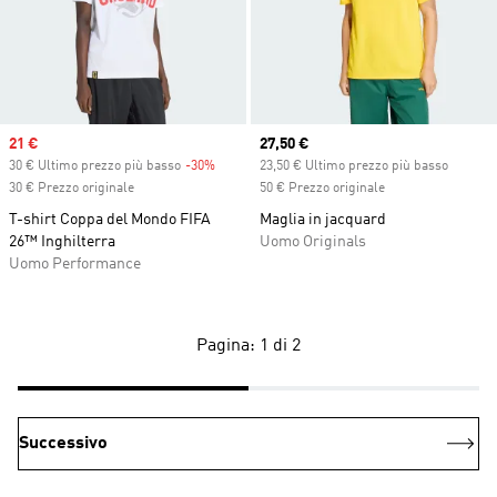
Sale price
21 €
Current price
27,50 €
30 € Ultimo prezzo più basso
-30%
Discount
23,50 € Ultimo prezzo più basso
30 € Prezzo originale
50 € Prezzo originale
T-shirt Coppa del Mondo FIFA
Maglia in jacquard
26™ Inghilterra
Uomo Originals
Uomo Performance
Pagina: 1 di 2
Successivo