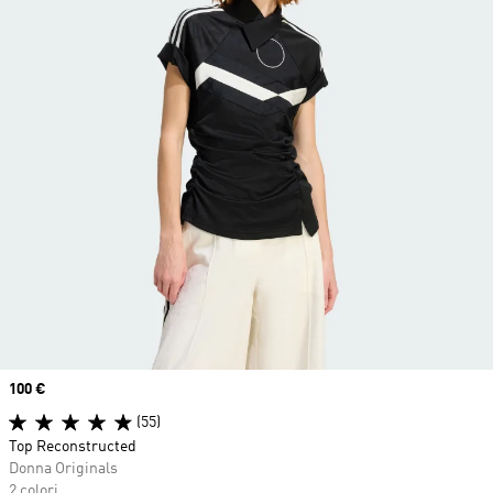
Price
100 €
(55)
Top Reconstructed
Donna Originals
2 colori