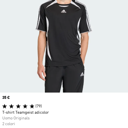
Price
35 €
(79)
T-shirt Teamgeist adicolor
Uomo Originals
2 colori