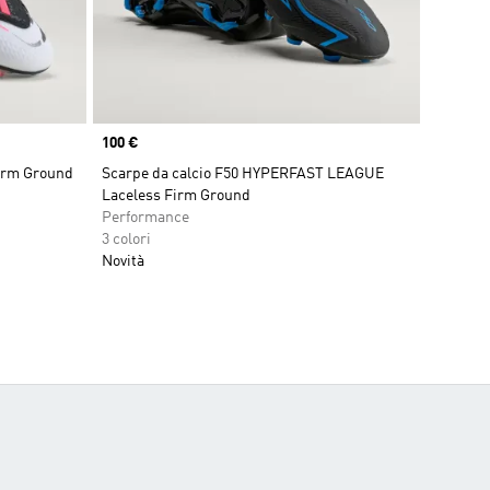
Price
100 €
Firm Ground
Scarpe da calcio F50 HYPERFAST LEAGUE
Laceless Firm Ground
Performance
3 colori
Novità