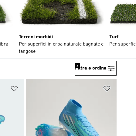
Terreni morbidi
Turf
fibra
Per superfici in erba naturale bagnate e
Per superfici
fangose
2
Filtra e ordina
Aggiungi alla lista dei desideri
Aggiungi all