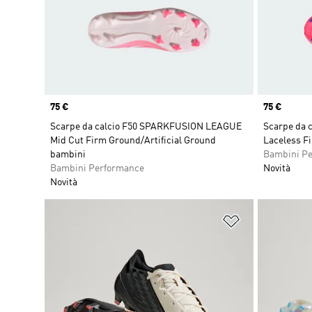
Price
75 €
Price
75 €
Scarpe da calcio F50 SPARKFUSION LEAGUE
Scarpe da c
Mid Cut Firm Ground/Artificial Ground
Laceless F
bambini
Bambini P
Bambini Performance
Novità
Novità
Aggiungi alla l