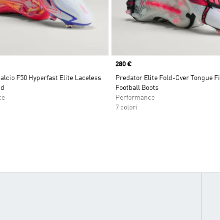
Price
280 €
alcio F50 Hyperfast Elite Laceless
Predator Elite Fold-Over Tongue 
nd
Football Boots
ce
Performance
7 colori
PER TE