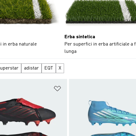
Erba sintetica
i in erba naturale
Per superfici in erba artificiale a 
lunga
uperstar
adistar
EQT
X
ista dei desideri
Aggiungi alla lista dei desideri