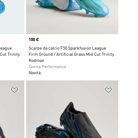
Price
100 €
League
Scarpe da calcio F50 Sparkfusion League
Cut Trinity
Firm Ground / Artificial Grass Mid Cut Trinity
Rodman
Donna Performance
Novità
Aggiungi alla lista dei desideri
Aggiungi all