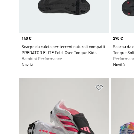
Price
140 €
Price
290 €
Scarpe da calcio per terreni naturali compatti
Scarpa da 
PREDATOR ELITE Fold-Over Tongue Kids
Tongue Sof
Bambini Performance
Performan
Novità
Novità
Aggiungi alla l