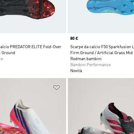
Price
80 €
calcio PREDATOR ELITE Fold-Over
Scarpe da calcio F50 Sparkfusion 
t Ground
Firm Ground / Artificial Grass Mid 
ce
Rodman bambini
Bambini Performance
Novità
ista dei desideri
Aggiungi alla lista dei desideri