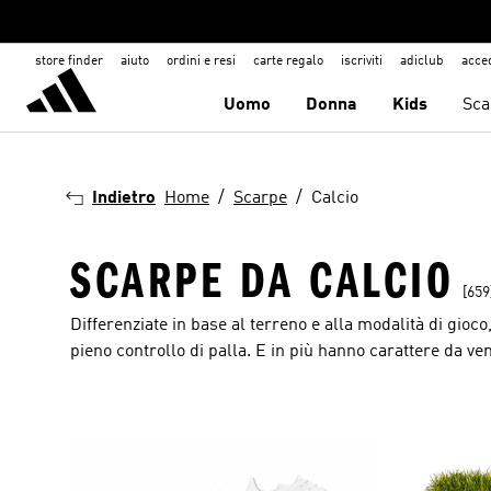
store finder
aiuto
ordini e resi
carte regalo
iscriviti
adiclub
acce
Uomo
Donna
Kids
Sca
Indietro
Home
Scarpe
Calcio
SCARPE DA CALCIO
[659
Differenziate in base al terreno e alla modalità di gioco
pieno controllo di palla. E in più hanno carattere da ve