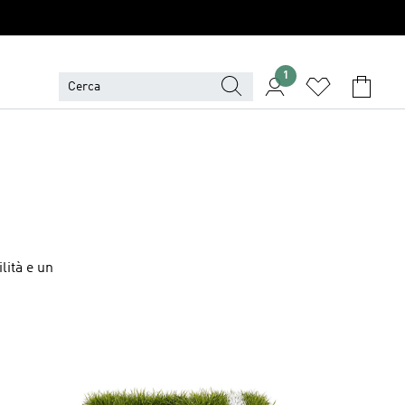
1
lità e un