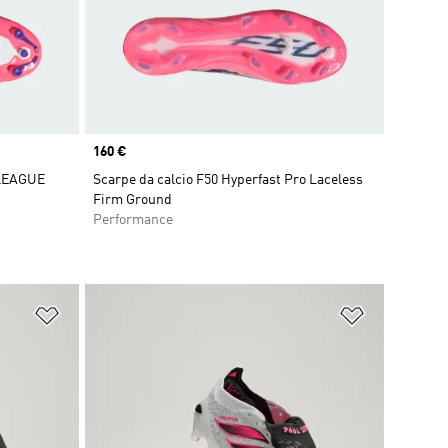
Price
160 €
 LEAGUE
Scarpe da calcio F50 Hyperfast Pro Laceless
Firm Ground
Performance
Aggiungi alla lista dei desideri
Aggiungi all