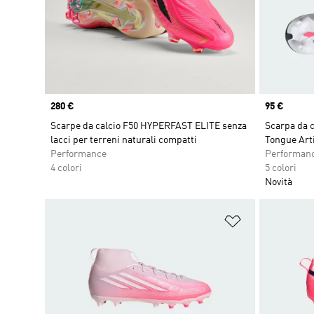
Price
280 €
Price
95 €
Scarpe da calcio F50 HYPERFAST ELITE senza
Scarpa da 
lacci per terreni naturali compatti
Tongue Arti
Performance
Performan
4 colori
5 colori
Novità
Aggiungi alla l