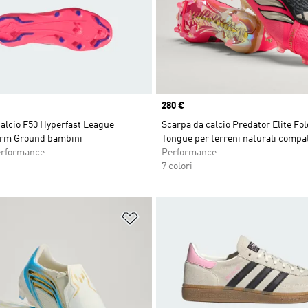
Price
280 €
alcio F50 Hyperfast League
Scarpa da calcio Predator Elite Fo
irm Ground bambini
Tongue per terreni naturali compat
erformance
Performance
7 colori
ista dei desideri
Aggiungi alla lista dei desideri