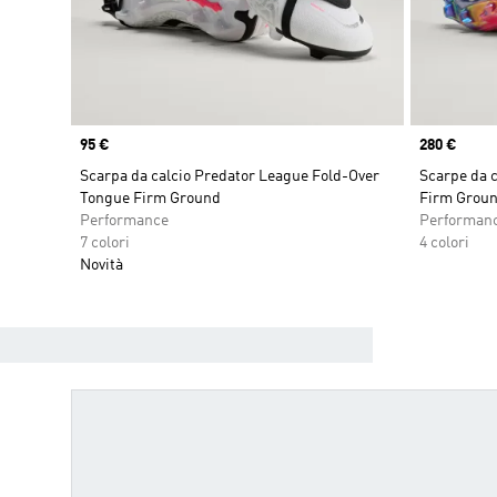
Price
95 €
Price
280 €
Scarpa da calcio Predator League Fold-Over
Scarpe da c
Tongue Firm Ground
Firm Grou
Performance
Performan
7 colori
4 colori
Novità
TROVA IL MODELLO PERFETTO 