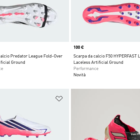
Price
100 €
calcio Predator League Fold-Over
Scarpa da calcio F50 HYPERFAST
ficial Ground
Laceless Artificial Ground
ce
Performance
Novità
ista dei desideri
Aggiungi alla lista dei desideri