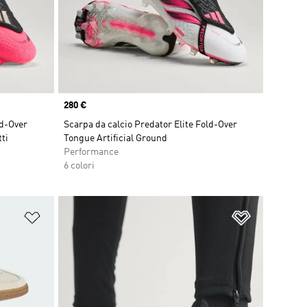
Price
280 €
ld-Over
Scarpa da calcio Predator Elite Fold-Over
ti
Tongue Artificial Ground
Performance
6 colori
Aggiungi alla lista dei desideri
Aggiungi all