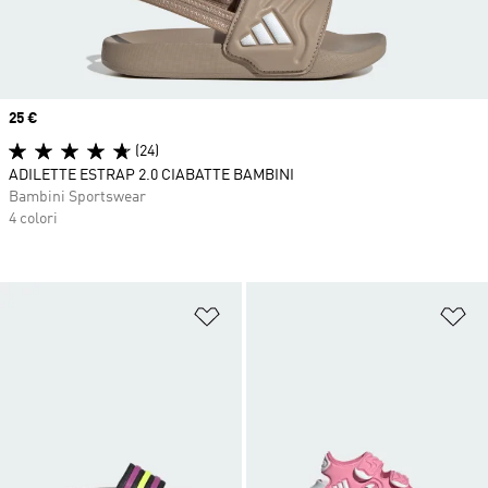
Price
25 €
(24)
ADILETTE ESTRAP 2.0 CIABATTE BAMBINI
Bambini Sportswear
4 colori
Aggiungi alla lista dei desideri
Ag