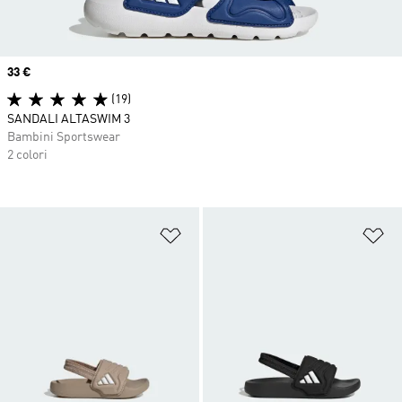
Price
33 €
(19)
SANDALI ALTASWIM 3
Bambini Sportswear
2 colori
Aggiungi alla lista dei desideri
Ag