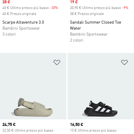
Sale price
28 €
Sale price
19 €
40 € Ultimo prezzo più basso
-30%
Discount
20,90 € Ultimo prezzo più basso
-9%
Dis
40 € Prezzo originale
38 € Prezzo originale
Scarpe Altaventure 3.0
Sandali Summer Closed Toe
Bambini Sportswear
Water
3 colori
Bambini Sportswear
2 colori
Aggiungi alla lista dei desideri
Ag
Current price
24,75 €
Current price
16,50 €
22,50 € Ultimo prezzo più basso
15 € Ultimo prezzo più basso