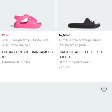
Sale price
21 €
Current price
16,50 €
30 € Ultimo prezzo più basso
-30%
Discount
13,75 € Ultimo prezzo più basso
30 € Prezzo originale
25 € Prezzo originale
CIABATTA IN SCHIUMA CAMPUS
CIABATTE ADILETTE PER LA
00
DOCCIA
Bambini Originals
Bambini Sportswear
7 colori
Ag