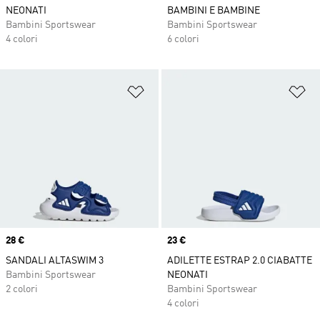
NEONATI
BAMBINI E BAMBINE
Bambini Sportswear
Bambini Sportswear
4 colori
6 colori
Aggiungi alla lista dei desideri
Ag
Price
28 €
Price
23 €
SANDALI ALTASWIM 3
ADILETTE ESTRAP 2.0 CIABATTE
Bambini Sportswear
NEONATI
2 colori
Bambini Sportswear
4 colori