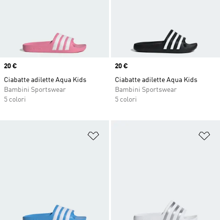
Price
20 €
Price
20 €
Ciabatte adilette Aqua Kids
Ciabatte adilette Aqua Kids
Bambini Sportswear
Bambini Sportswear
5 colori
5 colori
Aggiungi alla lista dei desideri
Ag