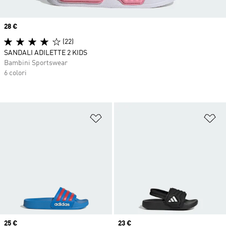
Price
28 €
(22)
SANDALI ADILETTE 2 KIDS
Bambini Sportswear
6 colori
Aggiungi alla lista dei desideri
Ag
Price
25 €
Price
23 €