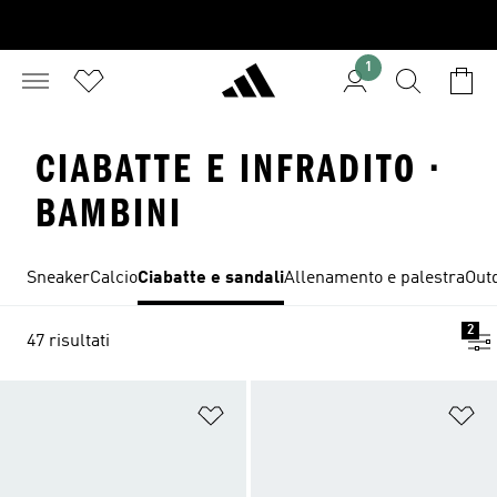
1
CIABATTE E INFRADITO ·
BAMBINI
Sneaker
Calcio
Ciabatte e sandali
Allenamento e palestra
Out
2
47 risultati
Aggiungi alla lista dei desideri
Ag