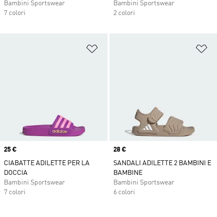
Bambini Sportswear
Bambini Sportswear
7 colori
2 colori
Aggiungi alla lista dei desideri
Ag
Price
25 €
Price
28 €
CIABATTE ADILETTE PER LA
SANDALI ADILETTE 2 BAMBINI E
DOCCIA
BAMBINE
Bambini Sportswear
Bambini Sportswear
7 colori
6 colori