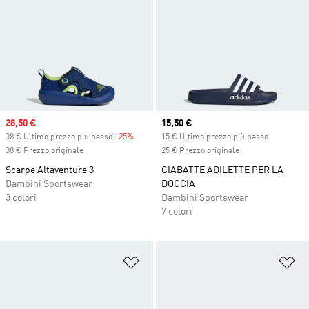
Sale price
28,50 €
Current price
15,50 €
38 € Ultimo prezzo più basso
-25%
Discount
15 € Ultimo prezzo più basso
38 € Prezzo originale
25 € Prezzo originale
Scarpe Altaventure 3
CIABATTE ADILETTE PER LA
Bambini Sportswear
DOCCIA
3 colori
Bambini Sportswear
7 colori
Aggiungi alla lista dei desideri
Ag