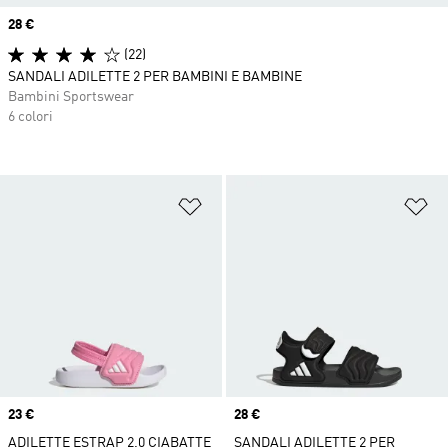
Price
28 €
(22)
SANDALI ADILETTE 2 PER BAMBINI E BAMBINE
Bambini Sportswear
6 colori
Aggiungi alla lista dei desideri
Ag
Price
23 €
Price
28 €
ADILETTE ESTRAP 2.0 CIABATTE
SANDALI ADILETTE 2 PER