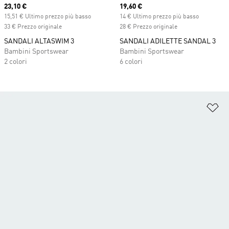
Current price
23,10 €
Current price
19,60 €
15,51 € Ultimo prezzo più basso
14 € Ultimo prezzo più basso
33 € Prezzo originale
28 € Prezzo originale
SANDALI ALTASWIM 3
SANDALI ADILETTE SANDAL 3
Bambini Sportswear
Bambini Sportswear
2 colori
6 colori
Ag