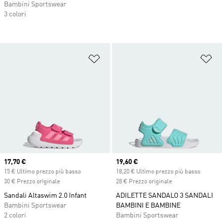
Bambini Sportswear
3 colori
Aggiungi alla lista dei desideri
Ag
Current price
17,70 €
Current price
19,60 €
15 € Ultimo prezzo più basso
18,20 € Ultimo prezzo più basso
30 € Prezzo originale
28 € Prezzo originale
Sandali Altaswim 2.0 Infant
ADILETTE SANDALO 3 SANDALI
Bambini Sportswear
BAMBINI E BAMBINE
2 colori
Bambini Sportswear