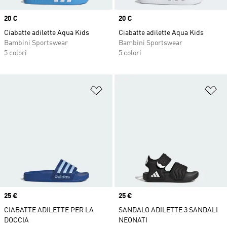
Price
20 €
Price
20 €
Ciabatte adilette Aqua Kids
Ciabatte adilette Aqua Kids
Bambini Sportswear
Bambini Sportswear
5 colori
5 colori
Aggiungi alla lista dei desideri
Ag
Price
25 €
Price
25 €
CIABATTE ADILETTE PER LA
SANDALO ADILETTE 3 SANDALI
DOCCIA
NEONATI