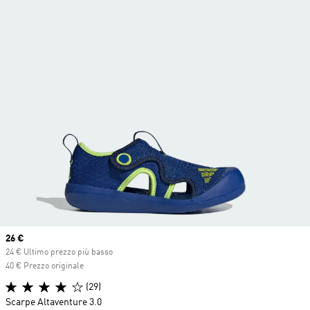
Current price
26 €
24 € Ultimo prezzo più basso
40 € Prezzo originale
(29)
Scarpe Altaventure 3.0