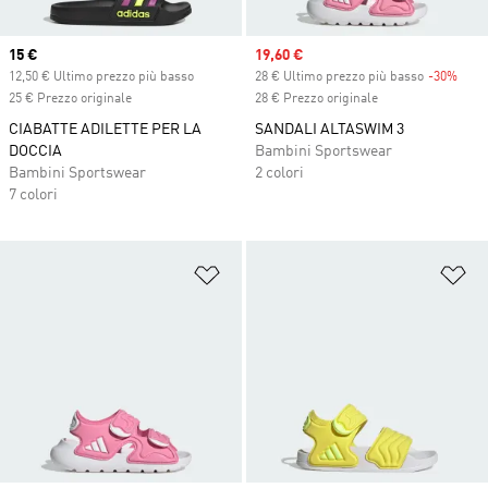
Current price
15 €
Sale price
19,60 €
12,50 € Ultimo prezzo più basso
28 € Ultimo prezzo più basso
-30%
Disc
25 € Prezzo originale
28 € Prezzo originale
CIABATTE ADILETTE PER LA
SANDALI ALTASWIM 3
DOCCIA
Bambini Sportswear
Bambini Sportswear
2 colori
7 colori
Aggiungi alla lista dei desideri
Ag