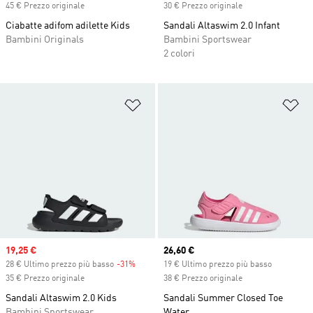
45 € Prezzo originale
30 € Prezzo originale
Ciabatte adifom adilette Kids
Sandali Altaswim 2.0 Infant
Bambini Originals
Bambini Sportswear
2 colori
Aggiungi alla lista dei desideri
Ag
Sale price
19,25 €
Current price
26,60 €
28 € Ultimo prezzo più basso
-31%
Discount
19 € Ultimo prezzo più basso
35 € Prezzo originale
38 € Prezzo originale
Sandali Altaswim 2.0 Kids
Sandali Summer Closed Toe
Bambini Sportswear
Water