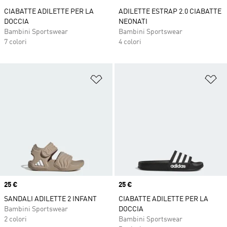
CIABATTE ADILETTE PER LA
ADILETTE ESTRAP 2.0 CIABATTE
DOCCIA
NEONATI
Bambini Sportswear
Bambini Sportswear
7 colori
4 colori
Aggiungi alla lista dei desideri
Ag
Price
25 €
Price
25 €
SANDALI ADILETTE 2 INFANT
CIABATTE ADILETTE PER LA
Bambini Sportswear
DOCCIA
2 colori
Bambini Sportswear