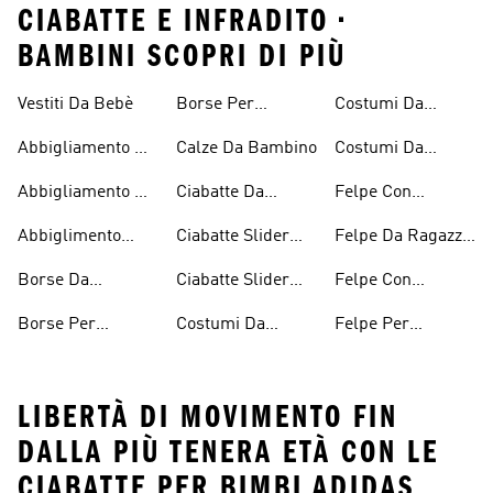
CIABATTE E INFRADITO •
BAMBINI SCOPRI DI PIÙ
Vestiti Da Bebè
Borse Per
Costumi Da
Bambini
Ragazzi
Bagno Per
Abbigliamento Da
Calze Da Bambino
Costumi Da
Bambine E
Tennis Per
Bagno Da
Ragazze
Abbigliamento Da
Ciabatte Da
Felpe Con
Ragazze
Ragazzo
Tennis Per
Bambino
Cappuccio
Abbiglimento
Ciabatte Slider
Felpe Da Ragazza
Ragazzi
Bambini
Ecosostenibile
Ragazza
Con Il Cappuccio
Borse Da
Ciabatte Slider
Felpe Con
Bambini
Bambino
Ragazzi
Cappuccio Da
Borse Per
Costumi Da
Felpe Per
Ragazzi
Ragazze
Bagno Per
Bambini
LIBERTÀ DI MOVIMENTO FIN
DALLA PIÙ TENERA ETÀ CON LE
CIABATTE PER BIMBI ADIDAS