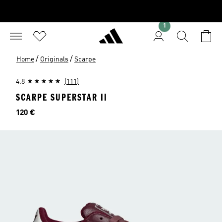
1
/
/
Home
Originals
Scarpe
4.8
(111)
SCARPE SUPERSTAR II
Prezzo
120 €