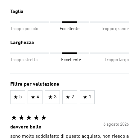
Taglia
Troppo piccolo
Eccellente
Troppo grande
Larghezza
Troppo stretto
Eccellente
Troppo largo
Filtra per valutazione
5
4
3
2
1
6 agosto 2026
davvero belle
sono molto soddisfatto di questo acquisto, non riesco a