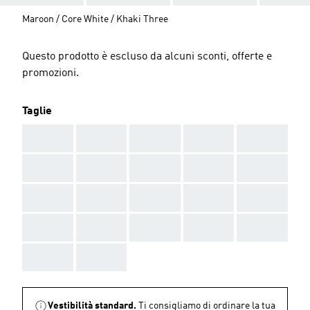
Maroon / Core White / Khaki Three
Questo prodotto è escluso da alcuni sconti, offerte e
promozioni.
Taglie
AAA
AAA
AAA
AAA
AAA
AAA
AAA
AAA
AAA
AAA
AAA
AAA
AAA
AAA
AAA
AAA
AAA
AAA
AAA
AAA
AAA
AAA
Vestibilità standard.
Ti consigliamo di ordinare la tua