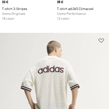
Price
33 €
Price
35 €
T-shirt 3-Stripes
T-shirt adi365 Climacool
Uomo Originals
Uomo Performance
18 colori
12 colori
Ag