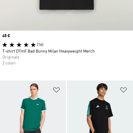
Price
45 €
(16)
T-shirt DTmF Bad Bunny Milan Heavyweight Merch
Originals
2 colori
Aggiungi alla lista dei desideri
Ag