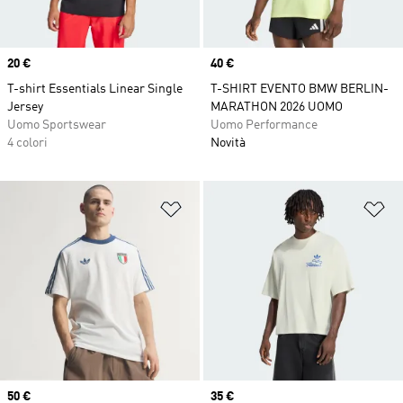
Price
20 €
Price
40 €
T-shirt Essentials Linear Single
T-SHIRT EVENTO BMW BERLIN-
Jersey
MARATHON 2026 UOMO
Uomo Sportswear
Uomo Performance
4 colori
Novità
Aggiungi alla lista dei desideri
Ag
Price
50 €
Price
35 €