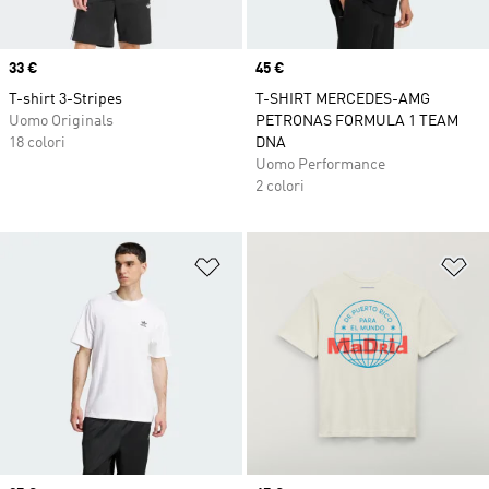
Price
33 €
Price
45 €
T-shirt 3-Stripes
T-SHIRT MERCEDES-AMG
Uomo Originals
PETRONAS FORMULA 1 TEAM
18 colori
DNA
Uomo Performance
2 colori
Aggiungi alla lista dei desideri
Ag