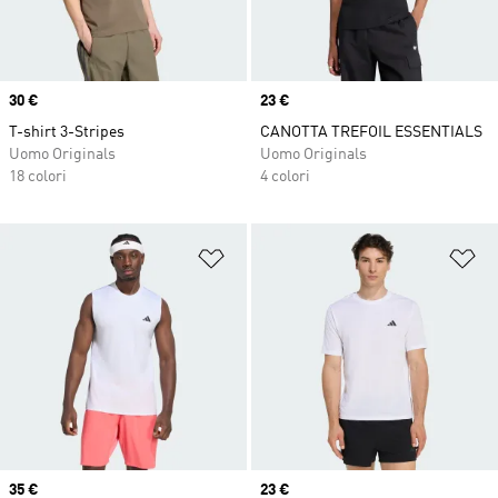
Price
30 €
Price
23 €
T-shirt 3-Stripes
CANOTTA TREFOIL ESSENTIALS
Uomo Originals
Uomo Originals
18 colori
4 colori
Aggiungi alla lista dei desideri
Ag
Price
35 €
Price
23 €