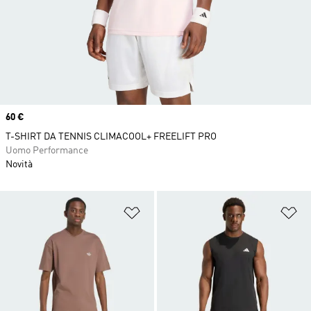
Price
60 €
T-SHIRT DA TENNIS CLIMACOOL+ FREELIFT PRO
Uomo Performance
Novità
Aggiungi alla lista dei desideri
Ag