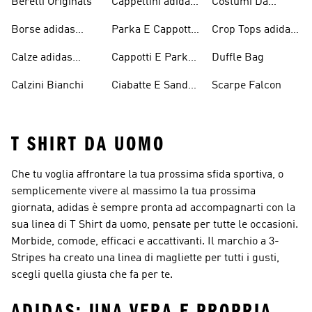
Beretti Originals
Cappellini adidas
Costumi Da
Originals
Bagno Originals
Borse adidas
Parka E Cappotti
Crop Tops adidas
Originals
Blu
Originals
Calze adidas
Cappotti E Parkas
Duffle Bag
Originals
Originals
Calzini Bianchi
Ciabatte E Sandali
Scarpe Falcon
Bianchi
T SHIRT DA UOMO
Che tu voglia affrontare la tua prossima sfida sportiva, o
semplicemente vivere al massimo la tua prossima
giornata, adidas è sempre pronta ad accompagnarti con la
sua linea di T Shirt da uomo, pensate per tutte le occasioni.
Morbide, comode, efficaci e accattivanti. Il marchio a 3-
Stripes ha creato una linea di magliette per tutti i gusti,
scegli quella giusta che fa per te.
ADIDAS: UNA VERA E PROPRIA