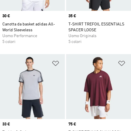
Price
30 €
Price
35 €
Canotta da basket adidas All-
T-SHIRT TREFOIL ESSENTIALS
World Sleeveless
SPACER LOOSE
Uomo Performance
Uomo Originals
5 colori
5 colori
Aggiungi alla lista dei desideri
Ag
Price
33 €
Price
75 €