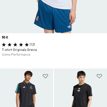
Price
50 €
(12)
T-shirt Originals Grecia
Uomo Performance
Aggiungi alla lista dei desideri
Ag