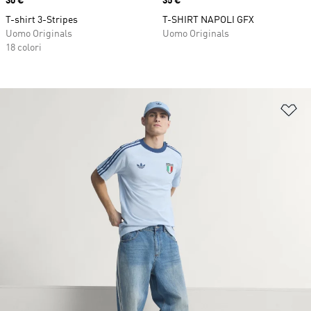
Price
30 €
Price
35 €
T-shirt 3-Stripes
T-SHIRT NAPOLI GFX
Uomo Originals
Uomo Originals
18 colori
Ag