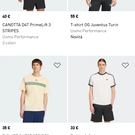
Price
40 €
Price
55 €
CANOTTA D4T PrimeLift 3
T-shirt OG Juventus Turin
STRIPES
Uomo Performance
Uomo Performance
Novità
3 colori
Aggiungi alla lista dei desideri
Ag
Price
35 €
Price
33 €