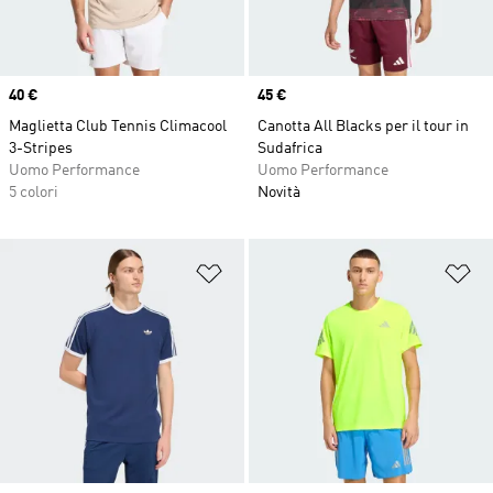
Price
40 €
Price
45 €
Maglietta Club Tennis Climacool
Canotta All Blacks per il tour in
3-Stripes
Sudafrica
Uomo Performance
Uomo Performance
5 colori
Novità
Aggiungi alla lista dei desideri
Ag