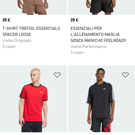
Price
35 €
Price
25 €
T-SHIRT TREFOIL ESSENTIALS
ESSENZIALI PER
SPACER LOOSE
L'ALLENAMENTO MAGLIA
Uomo Originals
SENZA MANICHE FEELREADY
5 colori
Uomo Performance
3 colori
Aggiungi alla lista dei desideri
Ag