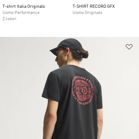
T-shirt Italia Originals
T-SHIRT RECORD GFX
Uomo Performance
Uomo Originals
2 colori
Ag