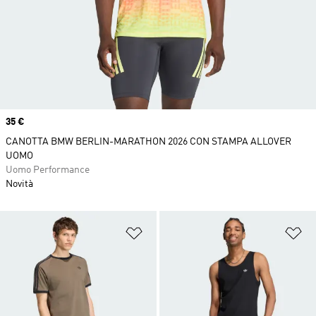
Price
35 €
CANOTTA BMW BERLIN-MARATHON 2026 CON STAMPA ALLOVER
UOMO
Uomo Performance
Novità
Aggiungi alla lista dei desideri
Ag