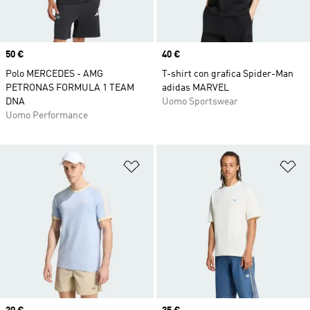
Price
50 €
Price
40 €
Polo MERCEDES - AMG
T-shirt con grafica Spider-Man
PETRONAS FORMULA 1 TEAM
adidas MARVEL
DNA
Uomo Sportswear
Uomo Performance
Aggiungi alla lista dei desideri
Ag