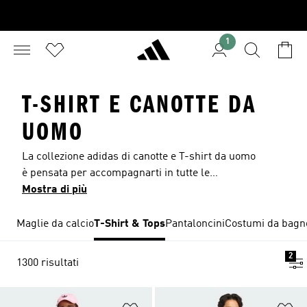
1
T-SHIRT E CANOTTE DA
UOMO
La collezione adidas di canotte e T-shirt da uomo
è pensata per accompagnarti in tutte le
occasioni, dalle uscite in centro con gli amici agli
Mostra di più
allenamenti del tuo sport preferito. Tra le T-shirt
da uomo firmate adidas troverai modelli classici
Maglie da calcio
T-Shirt & Tops
Pantaloncini
Costumi da bagn
con l'inconfondibile logo Trefoil, articoli dal
design minimal e proposte che cattureranno
2
1300 risultati
l'attenzione grazie alle loro fantasie e colori
accesi. Nonostante si tratti di una linea perfetta
per tutti i giorni, adidas ha un occhio di riguardo
Aggiungi alla lista dei desideri
Ag