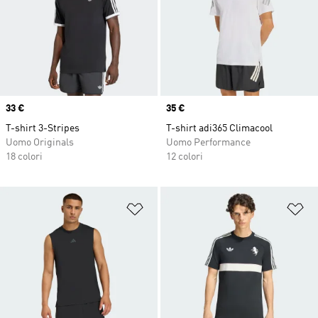
Price
33 €
Price
35 €
T-shirt 3-Stripes
T-shirt adi365 Climacool
Uomo Originals
Uomo Performance
18 colori
12 colori
Aggiungi alla lista dei desideri
Ag