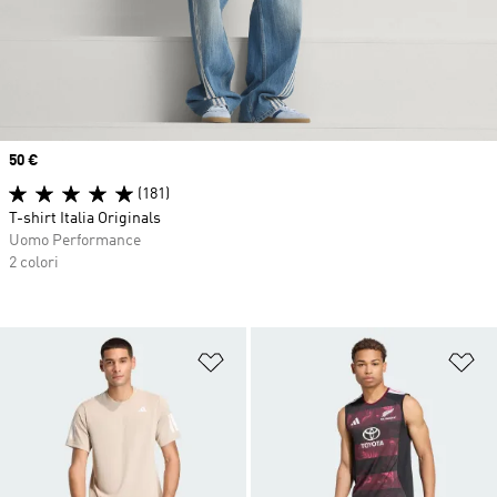
Price
50 €
(181)
T-shirt Italia Originals
Uomo Performance
2 colori
Aggiungi alla lista dei desideri
Ag