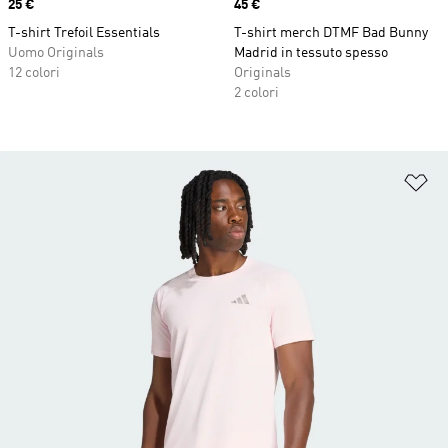
Price
25 €
Price
45 €
T-shirt Trefoil Essentials
T-shirt merch DTMF Bad Bunny
Uomo Originals
Madrid in tessuto spesso
12 colori
Originals
2 colori
Ag