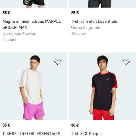
Price
55 €
Price
25 €
Maglia in mesh adidas MARVEL
T-shirt Trefoil Essentials
SPIDER-MAN
Uomo Originals
Uomo Sportswear
12 colori
2 colori
Aggiungi alla lista dei desideri
Ag
Price
35 €
Price
30 €
T-SHIRT TREFOIL ESSENTIALS
T-shirt 3-Stripes