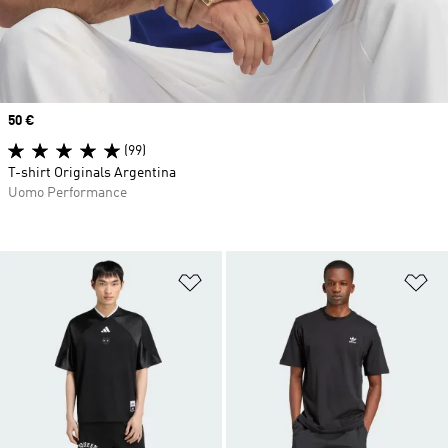
Price
50 €
(99)
T-shirt Originals Argentina
Uomo Performance
Aggiungi alla lista dei desideri
Ag