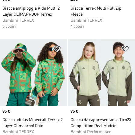
Giacca antipioggia Kids Multi 2
Giacca Terrex Multi Full Zip
Layer CLIMAPROOF Terrex
Fleece
Bambini TERREX
Bambini TERREX
5 colori
4 colori
Aggiungi alla lista dei desideri
Ag
Price
85 €
Price
75 €
Giacca adidas Minecraft Terrex 2
Giacca da rappresentanza Tiro25
Layer Climaproof Rain
Competition Real Madrid
Bambini TERREX
Bambini Performance