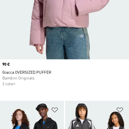
Price
90 €
Giacca OVERSIZED PUFFER
Bambini Originals
2 colori
Aggiungi alla lista dei desideri
Ag