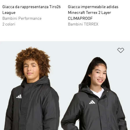
Giacca da rappresentanza Tiro26
Giacca impermeabile adidas
League
Minecraft Terrex 2 Layer
Bambini Performance
CLIMAPROOF
2 colori
Bambini TERREX
Ag