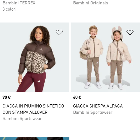
Bambini TERREX
Bambini Originals
3 colori
Aggiungi alla lista dei desideri
Ag
Price
90 €
Price
60 €
GIACCA IN PIUMINO SINTETICO
GIACCA SHERPA ALPACA
CON STAMPA ALLOVER
Bambini Sportswear
Bambini Sportswear