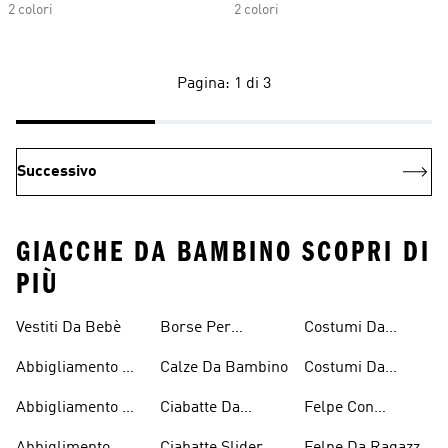
2 colori
2 colori
Pagina: 1 di 3
Successivo
GIACCHE DA BAMBINO SCOPRI DI
PIÙ
Vestiti Da Bebè
Borse Per
Costumi Da
Bambini
Ragazzi
Bagno Per
Abbigliamento Da
Calze Da Bambino
Costumi Da
Bambine E
Tennis Per
Bagno Da
Ragazze
Abbigliamento Da
Ciabatte Da
Felpe Con
Ragazze
Ragazzo
Tennis Per
Bambino
Cappuccio
Abbiglimento
Ciabatte Slider
Felpe Da Ragazza