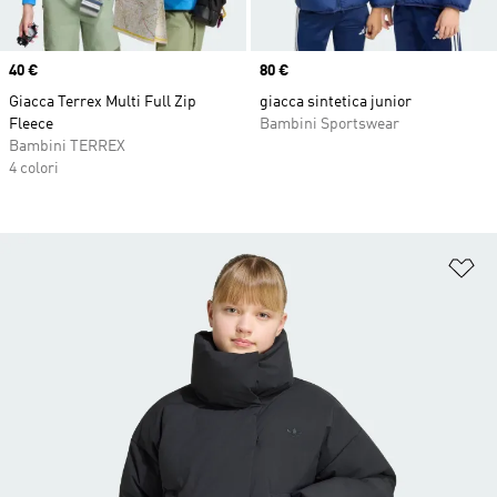
Price
40 €
Price
80 €
Giacca Terrex Multi Full Zip
giacca sintetica junior
Fleece
Bambini Sportswear
Bambini TERREX
4 colori
Ag