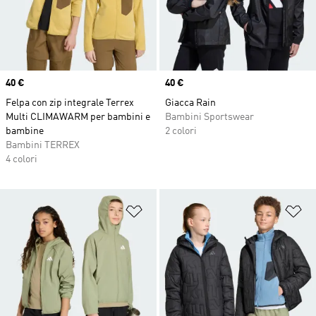
Price
40 €
Price
40 €
Felpa con zip integrale Terrex
Giacca Rain
Multi CLIMAWARM per bambini e
Bambini Sportswear
bambine
2 colori
Bambini TERREX
4 colori
Aggiungi alla lista dei desideri
Ag