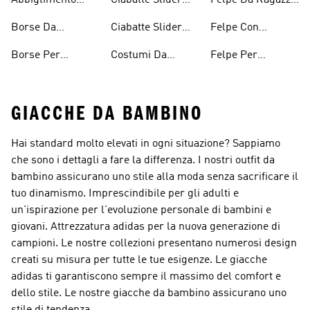
Ragazzi
Bambini
Ecosostenibile
Ragazza
Con Il Cappuccio
Borse Da
Ciabatte Slider
Felpe Con
Bambini
Bambino
Ragazzi
Cappuccio Da
Borse Per
Costumi Da
Felpe Per
Ragazzi
Ragazze
Bagno Per
Bambini
GIACCHE DA BAMBINO
Hai standard molto elevati in ogni situazione? Sappiamo
che sono i dettagli a fare la differenza. I nostri outfit da
bambino assicurano uno stile alla moda senza sacrificare il
tuo dinamismo. Imprescindibile per gli adulti e
un'ispirazione per l'evoluzione personale di bambini e
giovani. Attrezzatura adidas per la nuova generazione di
campioni. Le nostre collezioni presentano numerosi design
creati su misura per tutte le tue esigenze. Le giacche
adidas ti garantiscono sempre il massimo del comfort e
dello stile. Le nostre giacche da bambino assicurano uno
stile di tendenza.