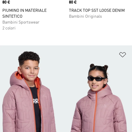
Price
80 €
Price
80 €
PIUMINO IN MATERIALE
TRACK TOP SST LOOSE DENIM
SINTETICO
Bambini Originals
Bambini Sportswear
2 colori
Ag