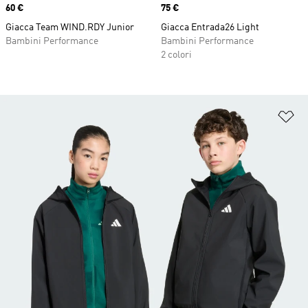
Price
60 €
Price
75 €
Giacca Team WIND.RDY Junior
Giacca Entrada26 Light
Bambini Performance
Bambini Performance
2 colori
Ag