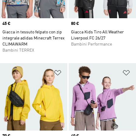
Price
45 €
Price
80 €
Giacca in tessuto felpato con zip
Giacca Kids Tiro All Weather
integrale adidas Minecraft Terrex
Liverpool FC 26/27
CLIMAWARM
Bambini Performance
Bambini TERREX
Aggiungi alla lista dei desideri
Ag
Price
70 €
Price
40 €