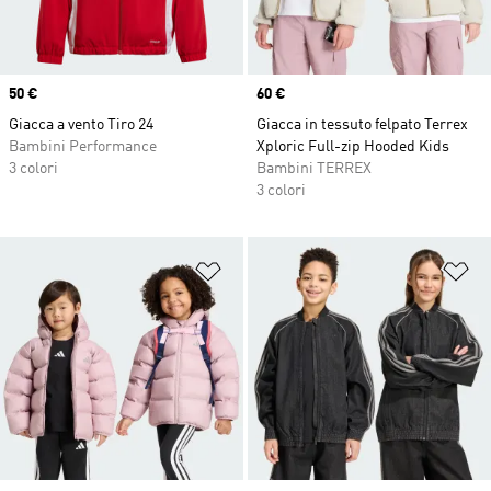
Price
50 €
Price
60 €
Giacca a vento Tiro 24
Giacca in tessuto felpato Terrex
Bambini Performance
Xploric Full-zip Hooded Kids
3 colori
Bambini TERREX
3 colori
Aggiungi alla lista dei desideri
Ag