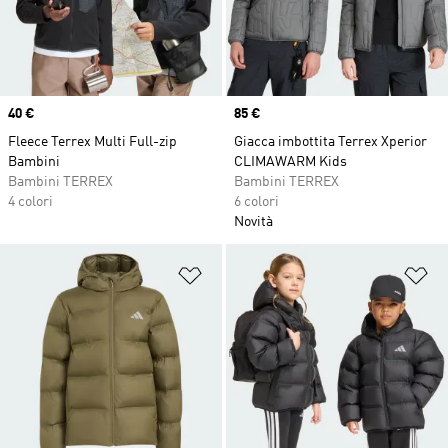
Price
40 €
Price
85 €
Fleece Terrex Multi Full-zip
Giacca imbottita Terrex Xperior
Bambini
CLIMAWARM Kids
Bambini TERREX
Bambini TERREX
4 colori
6 colori
Novità
Aggiungi alla lista dei desideri
Ag