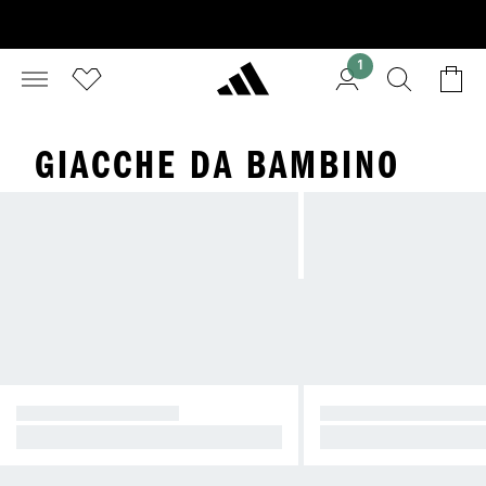
1
GIACCHE DA BAMBINO
GIACCHE LEGGERE
GIACCHE SPORTIV
Perfette per i giorni ventosi
Comfort e libertà di 