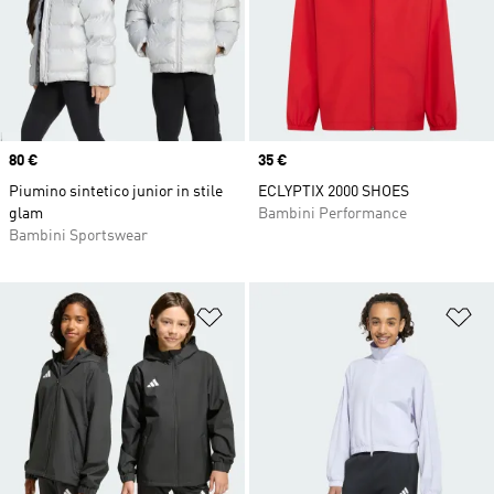
Price
80 €
Price
35 €
Piumino sintetico junior in stile
ECLYPTIX 2000 SHOES
glam
Bambini Performance
Bambini Sportswear
Aggiungi alla lista dei desideri
Ag