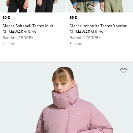
Price
60 €
Price
85 €
Giacca Softshell Terrex Multi
Giacca imbottita Terrex Xperior
CLIMAWARM Kids
CLIMAWARM Kids
Bambini TERREX
Bambini TERREX
2 colori
6 colori
Ag