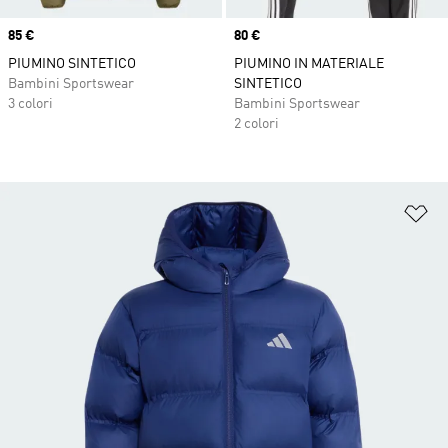
Price
85 €
Price
80 €
PIUMINO SINTETICO
PIUMINO IN MATERIALE
Bambini Sportswear
SINTETICO
3 colori
Bambini Sportswear
2 colori
Ag