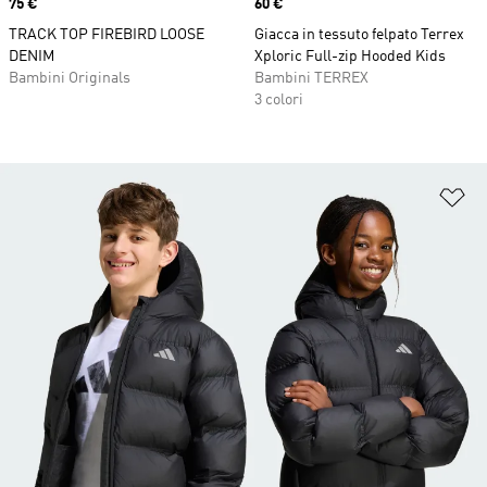
Price
75 €
Price
60 €
TRACK TOP FIREBIRD LOOSE
Giacca in tessuto felpato Terrex
DENIM
Xploric Full-zip Hooded Kids
Bambini Originals
Bambini TERREX
3 colori
Ag