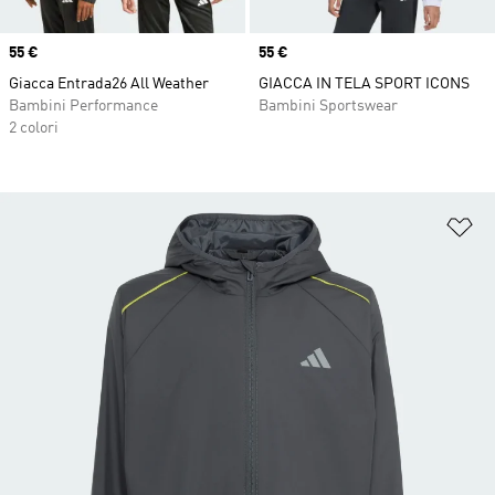
Price
55 €
Price
55 €
Giacca Entrada26 All Weather
GIACCA IN TELA SPORT ICONS
Bambini Performance
Bambini Sportswear
2 colori
Ag