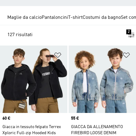
Maglie da calcio
Pantaloncini
T-shirt
Costumi da bagno
Set co
2
127 risultati
Aggiungi alla lista dei desideri
Ag
Price
60 €
Price
55 €
Giacca in tessuto felpato Terrex
GIACCA DA ALLENAMENTO
Xploric Full-zip Hooded Kids
FIREBIRD LOOSE DENIM