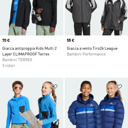
Price
70 €
Price
55 €
Giacca antipioggia Kids Multi 2
Giacca a vento Tiro26 League
Layer CLIMAPROOF Terrex
Bambini Performance
Bambini TERREX
5 colori
Aggiungi alla lista dei desideri
Ag