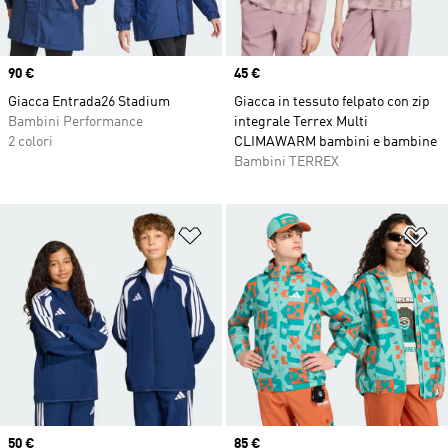
Price
90 €
Price
45 €
Giacca Entrada26 Stadium
Giacca in tessuto felpato con zip
Bambini Performance
integrale Terrex Multi
2 colori
CLIMAWARM bambini e bambine
Bambini TERREX
Aggiungi alla lista dei desideri
Ag
Price
50 €
Price
85 €