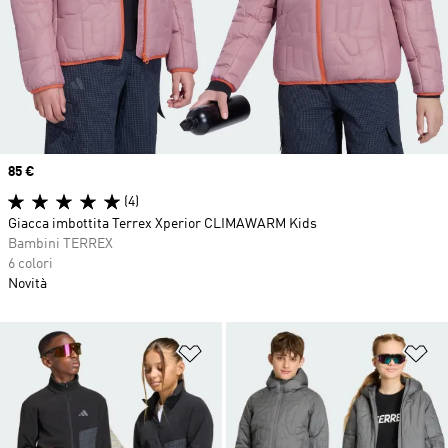
Price
85 €
(4)
Giacca imbottita Terrex Xperior CLIMAWARM Kids
Bambini TERREX
6 colori
Novità
Aggiungi alla lista dei desideri
Ag