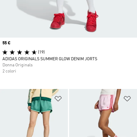
Price
55 €
(19)
ADIDAS ORIGINALS SUMMER GLOW DENIM JORTS
Donna Originals
2 colori
Aggiungi alla lista dei desideri
Ag