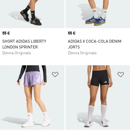
Price
55 €
Price
55 €
SHORT ADIDAS LIBERTY
ADIDAS X COCA-COLA DENIM
LONDON SPRINTER
JORTS
Donna Originals
Donna Originals
Aggiungi alla lista dei desideri
Ag