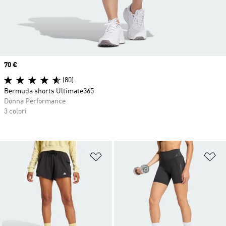
Price
70 €
(80)
Bermuda shorts Ultimate365
Donna Performance
3 colori
Aggiungi alla lista dei desideri
Ag