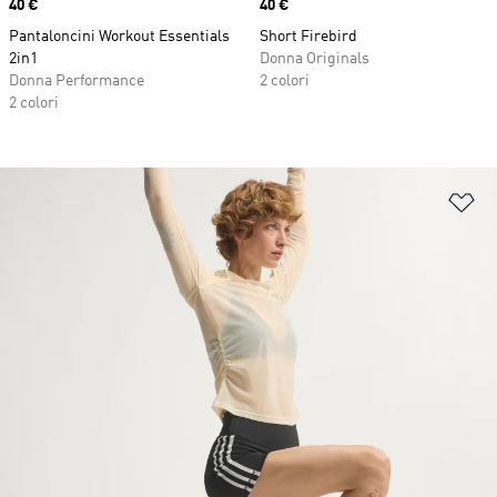
Price
40 €
Price
40 €
Pantaloncini Workout Essentials
Short Firebird
2in1
Donna Originals
Donna Performance
2 colori
2 colori
Ag