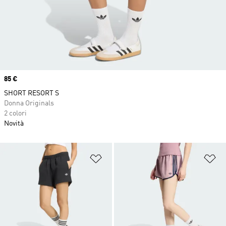
Price
85 €
SHORT RESORT S
Donna Originals
2 colori
Novità
Aggiungi alla lista dei desideri
Ag