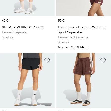
Price
40 €
Price
50 €
SHORT FIREBIRD CLASSIC
Leggings corti adidas Originals
Donna Originals
Sport Superstar
6 colori
Donna Performance
3 colori
Novità
Mix & Match
Aggiungi alla lista dei desideri
Ag