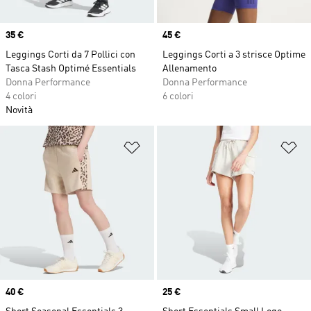
Price
35 €
Price
45 €
Leggings Corti da 7 Pollici con
Leggings Corti a 3 strisce Optime
Tasca Stash Optimé Essentials
Allenamento
Donna Performance
Donna Performance
4 colori
6 colori
Novità
Aggiungi alla lista dei desideri
Ag
Price
40 €
Price
25 €