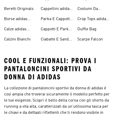
adidas Originals
Originals
Continental 80
Beretti Originals
Cappellini adidas
Costumi Da
Originals
Bagno Originals
Borse adidas
Parka E Cappotti
Crop Tops adidas
Originals
Blu
Originals
Calze adidas
Cappotti E Parkas
Duffle Bag
Originals
Originals
Calzini Bianchi
Ciabatte E Sandali
Scarpe Falcon
Bianchi
COOL E FUNZIONALI: PROVA I
PANTALONCINI SPORTIVI DA
DONNA DI ADIDAS
La collezione di pantaloncini sportivi da donna di adidas è
così ampia che troverai sicuramente il modello perfetto per
le tue esigenze. Scopri il bello della corsa con gli shorts da
running a vita alta, caratterizzati da un’utilissima tasca per
le chiavi e da dettagli riflettenti che ti rendono visibile in