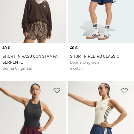
Price
40 €
Price
40 €
SHORT IN RASO CON STAMPA
SHORT FIREBIRD CLASSIC
SERPENTE
Donna Originals
Donna Originals
6 colori
Aggiungi alla lista dei desideri
Ag