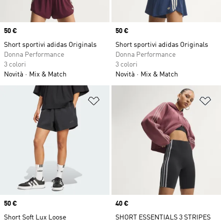
Price
50 €
Price
50 €
Short sportivi adidas Originals
Short sportivi adidas Originals
Donna Performance
Donna Performance
3 colori
3 colori
Novità
Mix & Match
Novità
Mix & Match
Aggiungi alla lista dei desideri
Ag
Price
50 €
Price
40 €
Short Soft Lux Loose
SHORT ESSENTIALS 3 STRIPES