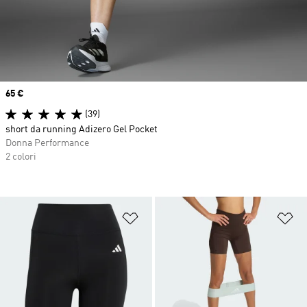
Price
65 €
(39)
short da running Adizero Gel Pocket
Donna Performance
2 colori
Aggiungi alla lista dei desideri
Ag