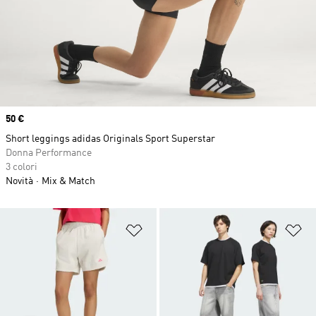
Price
50 €
Short leggings adidas Originals Sport Superstar
Donna Performance
3 colori
Novità
Mix & Match
Aggiungi alla lista dei desideri
Ag