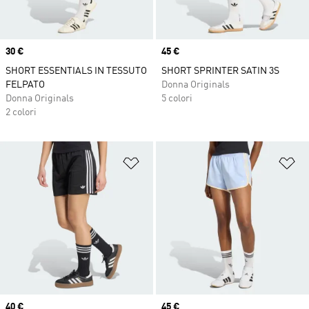
Price
30 €
Price
45 €
SHORT ESSENTIALS IN TESSUTO
SHORT SPRINTER SATIN 3S
FELPATO
Donna Originals
Donna Originals
5 colori
2 colori
Aggiungi alla lista dei desideri
Ag
Price
40 €
Price
45 €