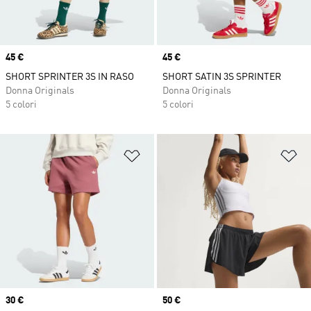
Price
45 €
Price
45 €
SHORT SPRINTER 3S IN RASO
SHORT SATIN 3S SPRINTER
Donna Originals
Donna Originals
5 colori
5 colori
Aggiungi alla lista dei desideri
Ag
Price
30 €
Price
50 €