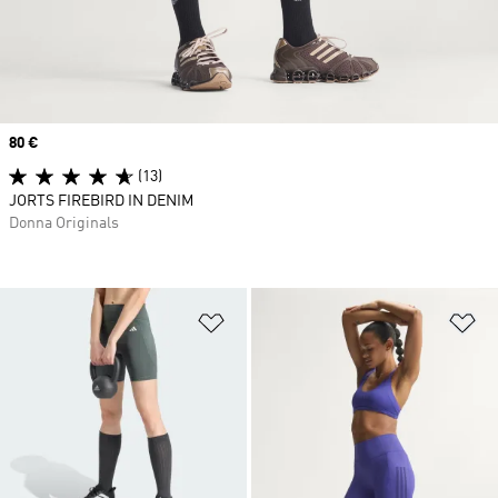
Price
80 €
(13)
JORTS FIREBIRD IN DENIM
Donna Originals
Aggiungi alla lista dei desideri
Ag