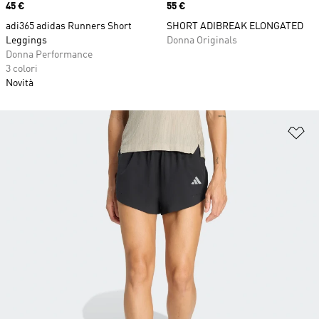
Price
45 €
Price
55 €
adi365 adidas Runners Short
SHORT ADIBREAK ELONGATED
Leggings
Donna Originals
Donna Performance
3 colori
Novità
Ag