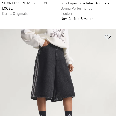
SHORT ESSENTIALS FLEECE
Short sportivi adidas Originals
LOOSE
Donna Performance
Donna Originals
3 colori
Novità
Mix & Match
Ag