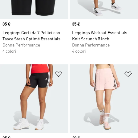
Price
35 €
Price
35 €
Leggings Corti da 7 Pollici con
Leggings Workout Essentials
Tasca Stash Optimé Essentials
Knit Scrunch 5 Inch
Donna Performance
Donna Performance
4 colori
4 colori
Aggiungi alla lista dei desideri
Ag