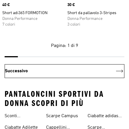
Price
40 €
Price
30 €
Short adi365 FORMOTION
Short da pallavolo 3-Stripes
Donna Performance
Donna Performance
7 colori
3 colori
Pagina: 1 di 9
Successivo
PANTALONCINI SPORTIVI DA
DONNA SCOPRI DI PIÙ
Sconti
Scarpe Campus
Ciabatte adidas
Abbigliamento
Originals
Ciabatte Adilette
Cappellini
Scarpe