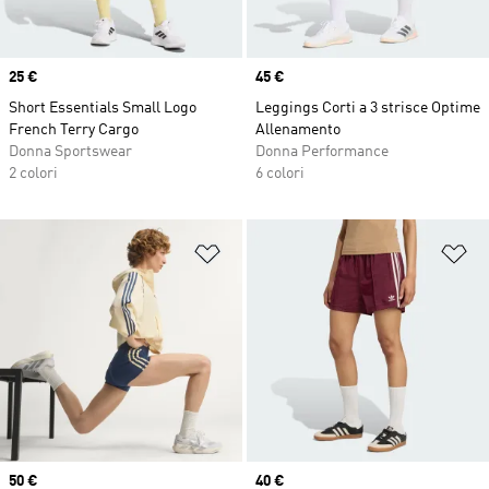
Price
25 €
Price
45 €
Short Essentials Small Logo
Leggings Corti a 3 strisce Optime
French Terry Cargo
Allenamento
Donna Sportswear
Donna Performance
2 colori
6 colori
Aggiungi alla lista dei desideri
Ag
Price
50 €
Price
40 €