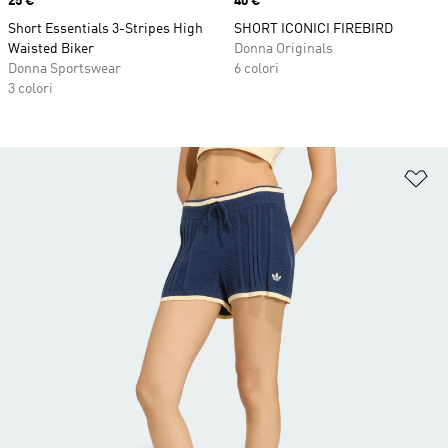
Price
25 €
Price
40 €
Short Essentials 3-Stripes High
SHORT ICONICI FIREBIRD
Waisted Biker
Donna Originals
Donna Sportswear
6 colori
3 colori
Ag