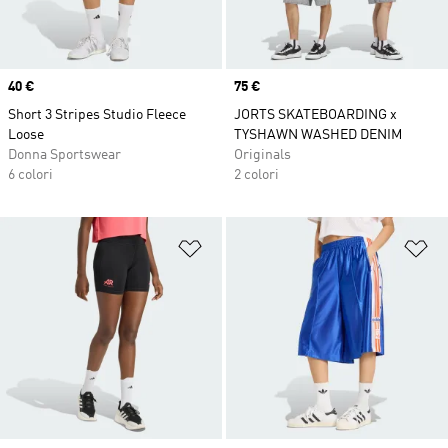
Price
40 €
Price
75 €
Short 3 Stripes Studio Fleece
JORTS SKATEBOARDING x
Loose
TYSHAWN WASHED DENIM
Donna Sportswear
Originals
6 colori
2 colori
Aggiungi alla lista dei desideri
Ag