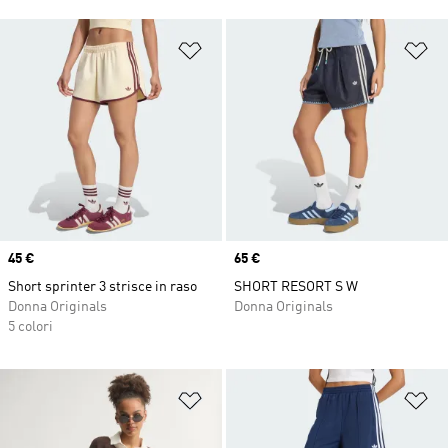
Aggiungi alla lista dei desideri
Ag
Price
45 €
Price
65 €
Short sprinter 3 strisce in raso
SHORT RESORT S W
Donna Originals
Donna Originals
5 colori
Aggiungi alla lista dei desideri
Ag