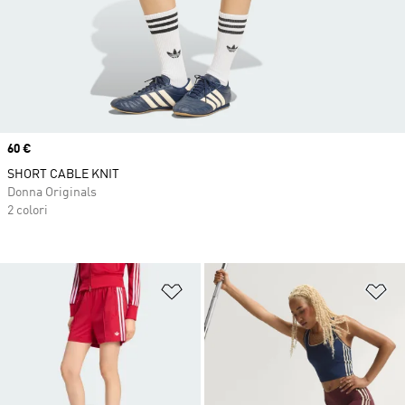
Price
60 €
SHORT CABLE KNIT
Donna Originals
2 colori
Aggiungi alla lista dei desideri
Ag