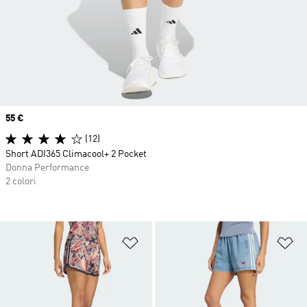
Price
55 €
(12)
Short ADI365 Climacool+ 2 Pocket
Donna Performance
2 colori
Aggiungi alla lista dei desideri
Ag