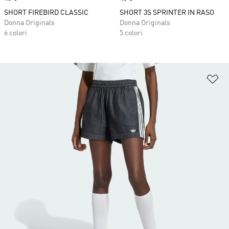
SHORT FIREBIRD CLASSIC
SHORT 3S SPRINTER IN RASO
Donna Originals
Donna Originals
6 colori
5 colori
Ag