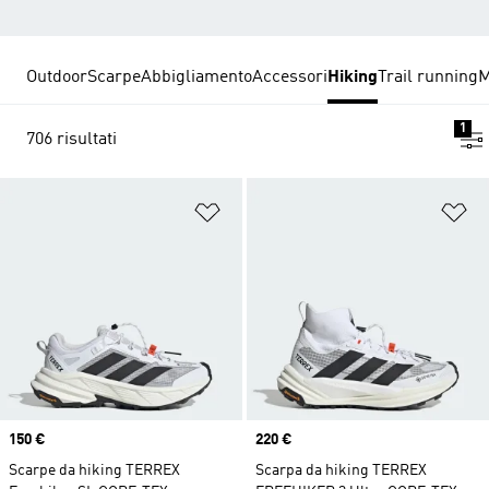
Outdoor
Scarpe
Abbigliamento
Accessori
Hiking
Trail running
M
1
706 risultati
Aggiungi alla lista dei desideri
Ag
Price
150 €
Price
220 €
Scarpe da hiking TERREX
Scarpa da hiking TERREX