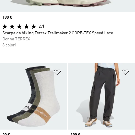
Price
130 €
(27)
Scarpe da hiking Terrex Trailmaker 2 GORE-TEX Speed Lace
Donna TERREX
3 colori
Aggiungi alla lista dei desideri
Ag
Price
20 €
Price
100 €