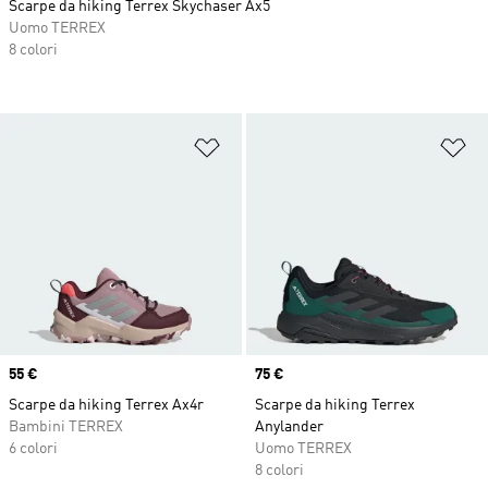
Scarpe da hiking Terrex Skychaser Ax5
Uomo TERREX
8 colori
Aggiungi alla lista dei desideri
Ag
Price
55 €
Price
75 €
Scarpe da hiking Terrex Ax4r
Scarpe da hiking Terrex
Bambini TERREX
Anylander
6 colori
Uomo TERREX
8 colori