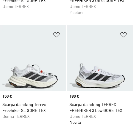
Freehiker SL GORE-TEX
FREEHIKER 3 Ultra GORE-TEX
Uomo TERREX
Uomo TERREX
2 colori
Aggiungi alla lista dei desideri
Ag
Price
150 €
Price
180 €
Scarpa da hiking Terrex
Scarpa da hiking TERREX
Freehiker SL GORE-TEX
FREEHIKER 3 Low GORE-TEX
Donna TERREX
Uomo TERREX
Novità