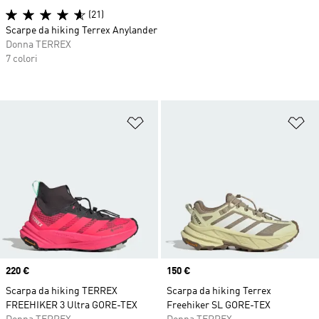
(21)
Scarpe da hiking Terrex Anylander
Donna TERREX
7 colori
Aggiungi alla lista dei desideri
Ag
Price
220 €
Price
150 €
Scarpa da hiking TERREX
Scarpa da hiking Terrex
FREEHIKER 3 Ultra GORE-TEX
Freehiker SL GORE-TEX