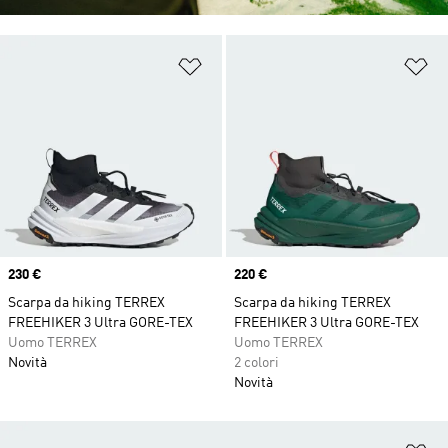
Aggiungi alla lista dei desideri
Ag
Price
230 €
Price
220 €
Scarpa da hiking TERREX
Scarpa da hiking TERREX
FREEHIKER 3 Ultra GORE-TEX
FREEHIKER 3 Ultra GORE-TEX
Uomo TERREX
Uomo TERREX
Novità
2 colori
Novità