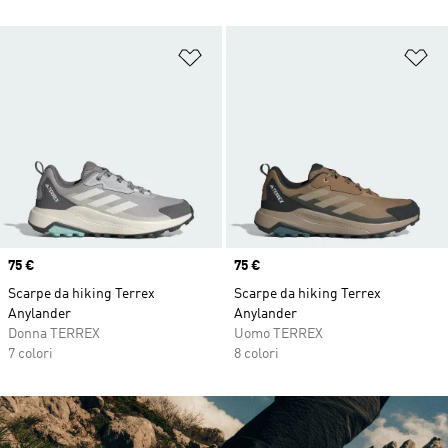
Aggiungi alla lista dei desideri
Ag
Price
75 €
Price
75 €
Scarpe da hiking Terrex
Scarpe da hiking Terrex
Anylander
Anylander
Donna TERREX
Uomo TERREX
7 colori
8 colori