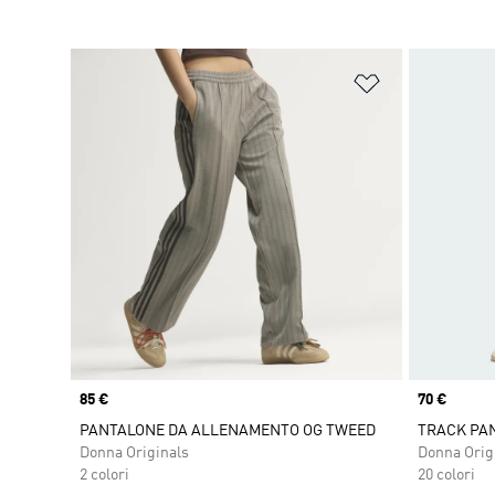
Aggiungi alla l
Price
85 €
Price
70 €
PANTALONE DA ALLENAMENTO OG TWEED
TRACK PAN
Donna Originals
Donna Orig
2 colori
20 colori