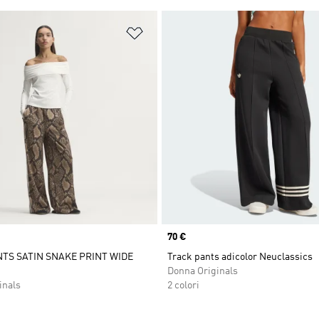
ista dei desideri
Aggiungi alla lista dei desideri
Price
70 €
TS SATIN SNAKE PRINT WIDE
Track pants adicolor Neuclassics
Donna Originals
inals
2 colori