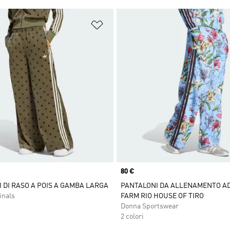
ista dei desideri
Aggiungi alla lista dei desideri
Price
80 €
 DI RASO A POIS A GAMBA LARGA
PANTALONI DA ALLENAMENTO AD
inals
FARM RIO HOUSE OF TIRO
Donna Sportswear
2 colori