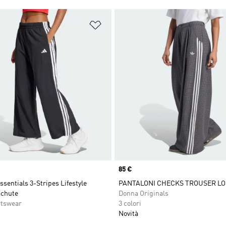
ista dei desideri
Aggiungi alla lista dei desideri
Price
85 €
ssentials 3-Stripes Lifestyle
PANTALONI CHECKS TROUSER L
achute
Donna Originals
rtswear
3 colori
Novità