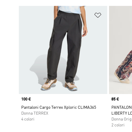
Aggiungi alla l
Price
100 €
Price
85 €
Pantaloni Cargo Terrex Xploric CLIMA365
PANTALON
Donna TERREX
LIBERTY L
4 colori
Donna Orig
2 colori