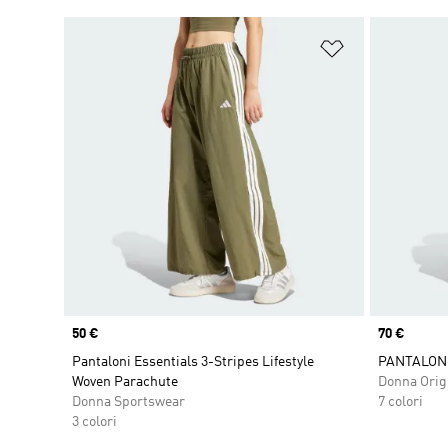
Aggiungi alla l
Price
50 €
Price
70 €
Pantaloni Essentials 3-Stripes Lifestyle
PANTALONI
Woven Parachute
Donna Orig
Donna Sportswear
7 colori
3 colori