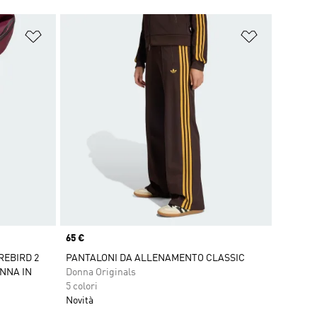
Aggiungi alla lista dei desideri
Aggiungi all
Price
65 €
REBIRD 2
PANTALONI DA ALLENAMENTO CLASSIC
ONNA IN
Donna Originals
5 colori
Novità