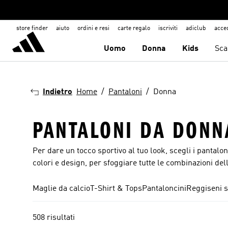
store finder
aiuto
ordini e resi
carte regalo
iscriviti
adiclub
acce
Uomo
Donna
Kids
Sca
Indietro
Home
Pantaloni
Donna
PANTALONI DA DONN
Per dare un tocco sportivo al tuo look, scegli i pantalo
colori e design, per sfoggiare tutte le combinazioni dello
Maglie da calcio
T-Shirt & Tops
Pantaloncini
Reggiseni s
508 risultati