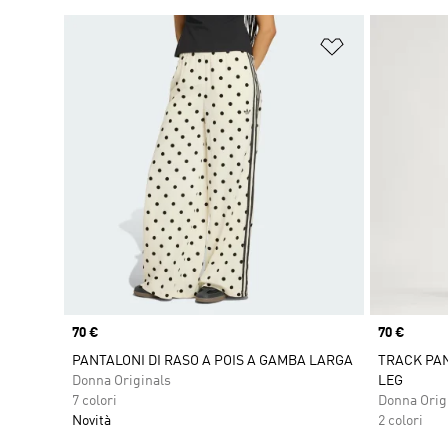
Aggiungi alla l
Price
70 €
Price
70 €
PANTALONI DI RASO A POIS A GAMBA LARGA
TRACK PAN
Donna Originals
LEG
7 colori
Donna Orig
Novità
2 colori