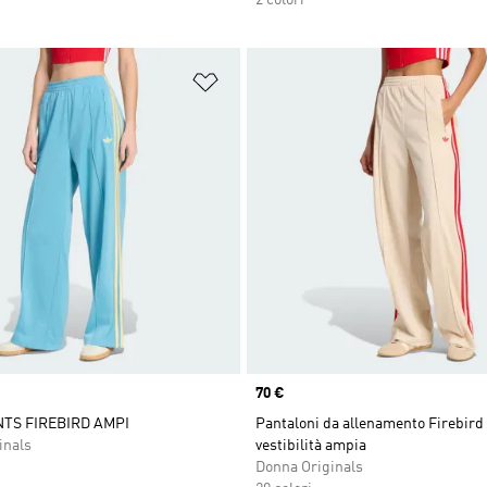
2 colori
ista dei desideri
Aggiungi alla lista dei desideri
Price
70 €
TS FIREBIRD AMPI
Pantaloni da allenamento Firebird
inals
vestibilità ampia
Donna Originals