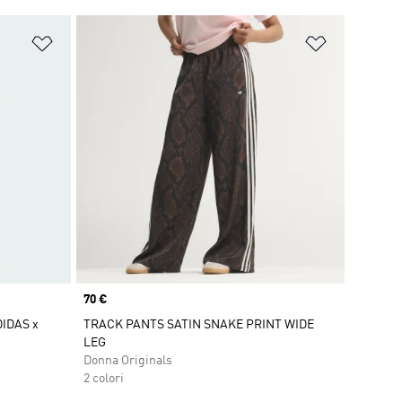
Aggiungi alla lista dei desideri
Aggiungi all
Price
70 €
IDAS x
TRACK PANTS SATIN SNAKE PRINT WIDE
LEG
Donna Originals
2 colori