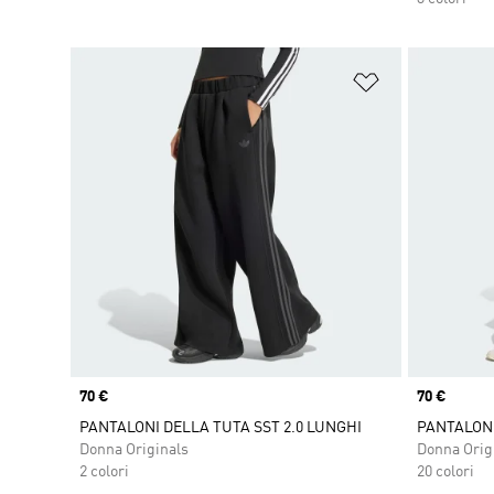
Aggiungi alla l
Price
70 €
Price
70 €
PANTALONI DELLA TUTA SST 2.0 LUNGHI
PANTALONI
Donna Originals
Donna Orig
2 colori
20 colori