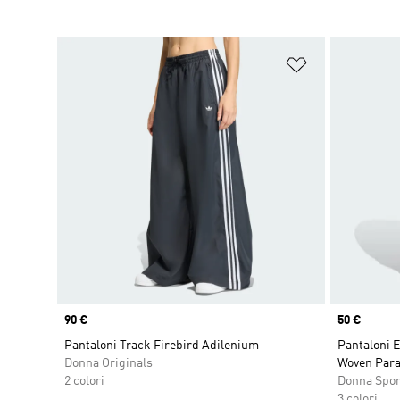
Aggiungi alla l
Price
90 €
Price
50 €
Pantaloni Track Firebird Adilenium
Pantaloni E
Donna Originals
Woven Par
2 colori
Donna Spo
3 colori