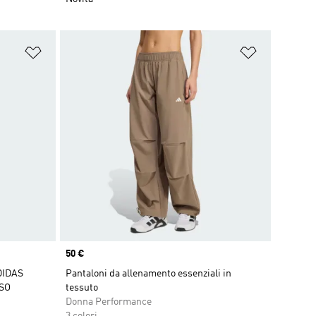
Aggiungi alla lista dei desideri
Aggiungi all
Price
50 €
DIDAS
Pantaloni da allenamento essenziali in
ASO
tessuto
Donna Performance