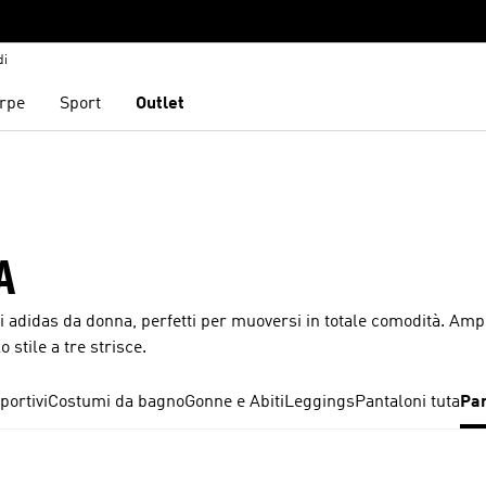
di
rpe
Sport
Outlet
A
ni adidas da donna, perfetti per muoversi in totale comodità. Ampi
 stile a tre strisce.
portivi
Costumi da bagno
Gonne e Abiti
Leggings
Pantaloni tuta
Pan