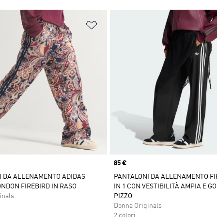
ista dei desideri
Aggiungi alla lista dei desideri
Price
85 €
I DA ALLENAMENTO ADIDAS
PANTALONI DA ALLENAMENTO FI
ONDON FIREBIRD IN RASO
IN 1 CON VESTIBILITÀ AMPIA E G
inals
PIZZO
Donna Originals
2 colori