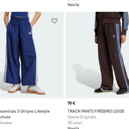
Novità
ista dei desideri
Aggiungi alla lista dei desideri
Price
70 €
ssentials 3-Stripes Lifestyle
TRACK PANTS FIREBIRD LOOSE
achute
Donna Originals
rtswear
20 colori
Novità