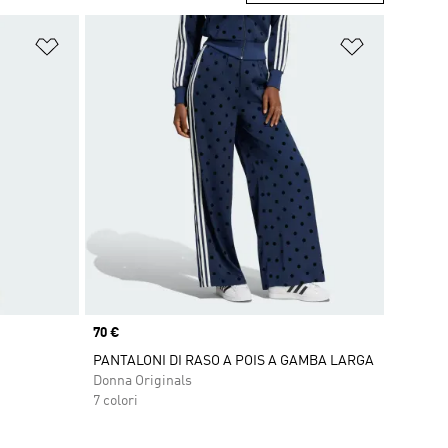
Aggiungi alla lista dei desideri
Aggiungi all
Price
70 €
PANTALONI DI RASO A POIS A GAMBA LARGA
Donna Originals
7 colori