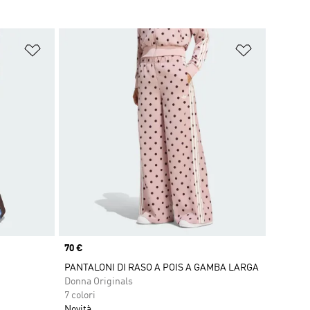
Aggiungi alla lista dei desideri
Aggiungi all
Price
70 €
PANTALONI DI RASO A POIS A GAMBA LARGA
Donna Originals
7 colori
Novità