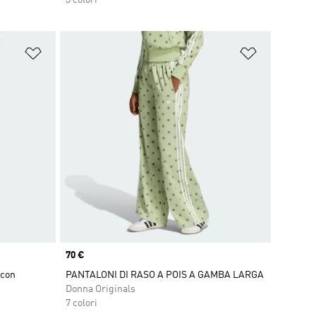
3 colori
Aggiungi alla lista dei desideri
Aggiungi all
Price
70 €
 con
PANTALONI DI RASO A POIS A GAMBA LARGA
Donna Originals
7 colori