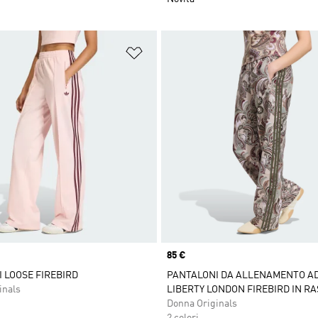
ista dei desideri
Aggiungi alla lista dei desideri
Price
85 €
 LOOSE FIREBIRD
PANTALONI DA ALLENAMENTO A
inals
LIBERTY LONDON FIREBIRD IN R
Donna Originals