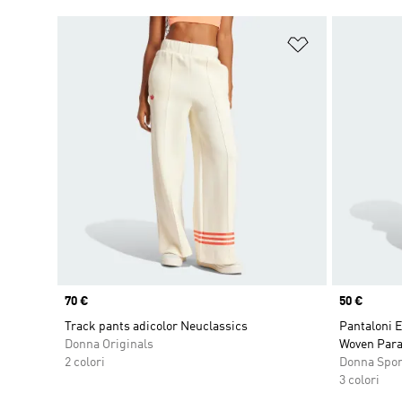
Aggiungi alla l
Price
70 €
Price
50 €
Track pants adicolor Neuclassics
Pantaloni E
Donna Originals
Woven Par
2 colori
Donna Spo
3 colori