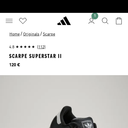
1
/
/
Home
Originals
Scarpe
4.8
(112)
SCARPE SUPERSTAR II
Prezzo
120 €