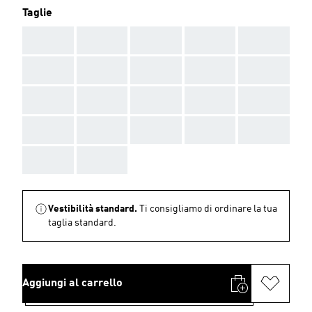
Taglie
AAA
AAA
AAA
AAA
AAA
AAA
AAA
AAA
AAA
AAA
AAA
AAA
AAA
AAA
AAA
AAA
AAA
AAA
AAA
AAA
AAA
AAA
Vestibilità standard.
Ti consigliamo di ordinare la tua
taglia standard.
Aggiungi al carrello