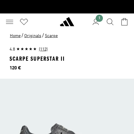
1
/
/
Home
Originals
Scarpe
4.8
(112)
SCARPE SUPERSTAR II
Prezzo
120 €