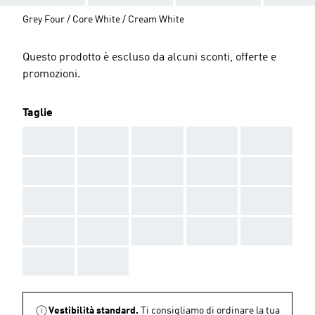
Grey Four / Core White / Cream White
Questo prodotto è escluso da alcuni sconti, offerte e
promozioni.
Taglie
AAA
AAA
AAA
AAA
AAA
AAA
AAA
AAA
AAA
AAA
AAA
AAA
AAA
AAA
AAA
AAA
AAA
AAA
AAA
AAA
AAA
AAA
Vestibilità standard.
Ti consigliamo di ordinare la tua