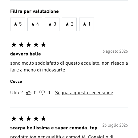
Filtra per valutazione
5
4
3
2
1
6 agosto 2026
davvero belle
sono molto soddisfatto di questo acquisto, non riesco a
fare a meno di indossarle
Cecco
Utile?
0
0
Segnala questa recensione
26 luglio 2026
scarpa bellissima e super comoda. top
prodotto top per qualità e comodità. Consiglio di