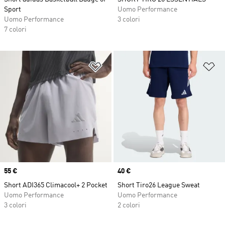
Sport
Uomo Performance
Uomo Performance
3 colori
7 colori
Aggiungi alla lista dei desideri
Ag
Price
55 €
Price
40 €
Short ADI365 Climacool+ 2 Pocket
Short Tiro26 League Sweat
Uomo Performance
Uomo Performance
3 colori
2 colori