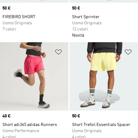
Price
50 €
Price
50 €
FIREBIRD SHORT
Short Sprinter
Uomo Originals
Uomo Originals
7 colori
12 colori
Novità
Aggiungi alla lista dei desideri
Ag
Price
40 €
Price
50 €
Short adi365 adidas Runners
Short Trefoil Essentials Spacer
Uomo Performance
Uomo Originals
4 colori
4 colori