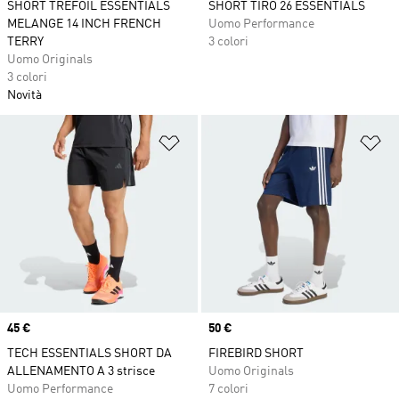
SHORT TREFOIL ESSENTIALS
SHORT TIRO 26 ESSENTIALS
MELANGE 14 INCH FRENCH
Uomo Performance
TERRY
3 colori
Uomo Originals
3 colori
Novità
Aggiungi alla lista dei desideri
Ag
Price
45 €
Price
50 €
TECH ESSENTIALS SHORT DA
FIREBIRD SHORT
ALLENAMENTO A 3 strisce
Uomo Originals
Uomo Performance
7 colori