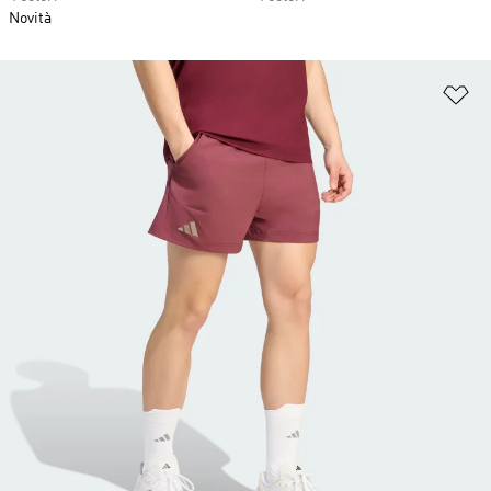
Novità
Ag