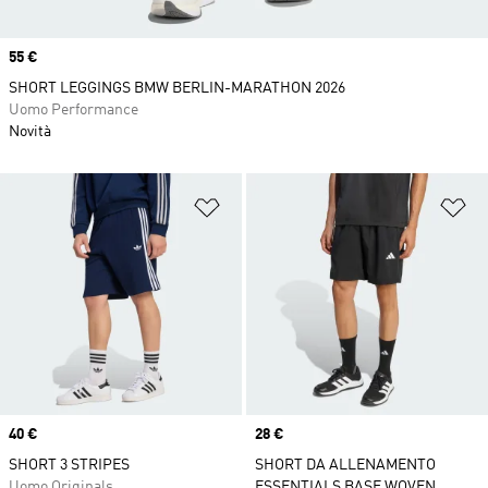
Price
55 €
SHORT LEGGINGS BMW BERLIN-MARATHON 2026
Uomo Performance
Novità
Aggiungi alla lista dei desideri
Ag
Price
40 €
Price
28 €
SHORT 3 STRIPES
SHORT DA ALLENAMENTO
Uomo Originals
ESSENTIALS BASE WOVEN