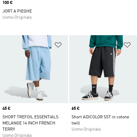
Price
100 €
JORT A PIEGHE
Uomo Originals
Aggiungi alla lista dei desideri
Ag
Price
45 €
Price
65 €
SHORT TREFOIL ESSENTIALS
Short ADICOLOR SST in cotone
MELANGE 14 INCH FRENCH
twill
TERRY
Uomo Originals
Uomo Originals