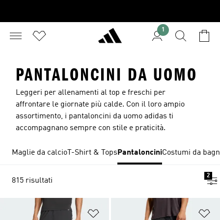
1
PANTALONCINI DA UOMO
Leggeri per allenamenti al top e freschi per
affrontare le giornate più calde. Con il loro ampio
assortimento, i pantaloncini da uomo adidas ti
accompagnano sempre con stile e praticità.
Maglie da calcio
T-Shirt & Tops
Pantaloncini
Costumi da bag
2
815 risultati
Aggiungi alla lista dei desideri
Ag