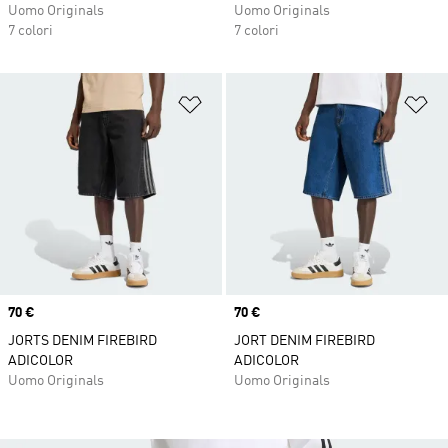
Uomo Originals
Uomo Originals
7 colori
7 colori
Aggiungi alla lista dei desideri
Ag
Price
70 €
Price
70 €
JORTS DENIM FIREBIRD
JORT DENIM FIREBIRD
ADICOLOR
ADICOLOR
Uomo Originals
Uomo Originals