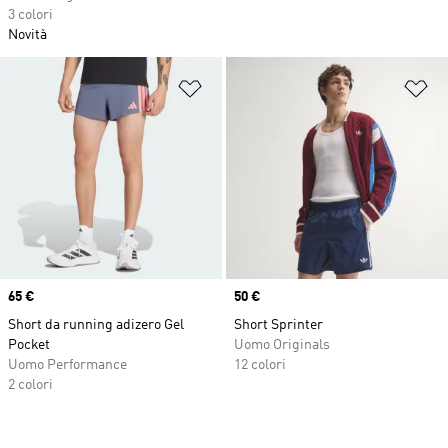
3 colori
Novità
Aggiungi alla lista dei desideri
Ag
Price
65 €
Price
50 €
Short da running adizero Gel
Short Sprinter
Pocket
Uomo Originals
Uomo Performance
12 colori
2 colori