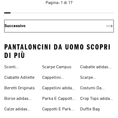
Pagina: 1 di 17
Successivo
PANTALONCINI DA UOMO SCOPRI
DI PIÙ
Sconti
Scarpe Campus
Ciabatte adidas
Abbigliamento
Originals
Ciabatte Adilette
Cappellini
Scarpe
adidas Originals
Originals
Continental 80
Beretti Originals
Cappellini adidas
Costumi Da
Originals
Bagno Originals
Borse adidas
Parka E Cappotti
Crop Tops adidas
Originals
Blu
Originals
Calze adidas
Cappotti E Parkas
Duffle Bag
Originals
Originals