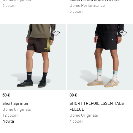
6 colori
Uomo Performance
5 colori
Aggiungi alla lista dei desideri
Ag
Price
50 €
Price
38 €
Short Sprinter
SHORT TREFOIL ESSENTIALS
Uomo Originals
FLEECE
12 colori
Uomo Originals
Novità
4 colori