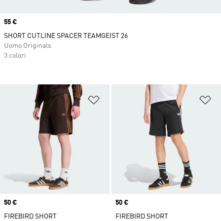
Price
55 €
SHORT CUTLINE SPACER TEAMGEIST 26
Uomo Originals
3 colori
Aggiungi alla lista dei desideri
Ag
Price
50 €
Price
50 €
FIREBIRD SHORT
FIREBIRD SHORT