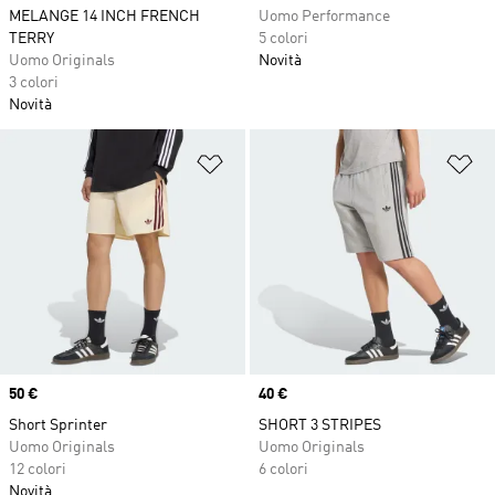
MELANGE 14 INCH FRENCH
Uomo Performance
TERRY
5 colori
Uomo Originals
Novità
3 colori
Novità
Aggiungi alla lista dei desideri
Ag
Price
50 €
Price
40 €
Short Sprinter
SHORT 3 STRIPES
Uomo Originals
Uomo Originals
12 colori
6 colori
Novità