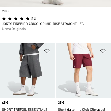
Price
70 €
(13)
JORTS FIREBIRD ADICOLOR MID-RISE STRAIGHT LEG
Uomo Originals
Aggiungi alla lista dei desideri
Ag
Price
45 €
Price
35 €
SHORT TREFOIL ESSENTIALS
Short da tennis Club Climacool