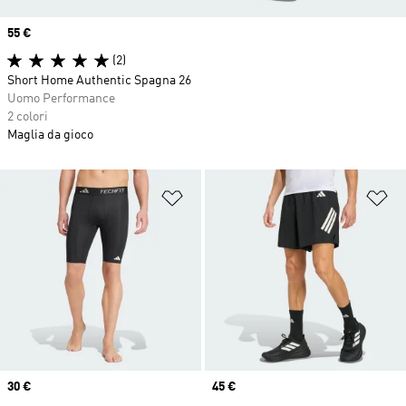
Price
55 €
(2)
Short Home Authentic Spagna 26
Uomo Performance
2 colori
Maglia da gioco
Aggiungi alla lista dei desideri
Ag
Price
30 €
Price
45 €