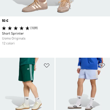
Price
50 €
(109)
Short Sprinter
Uomo Originals
12 colori
Aggiungi alla lista dei desideri
Ag