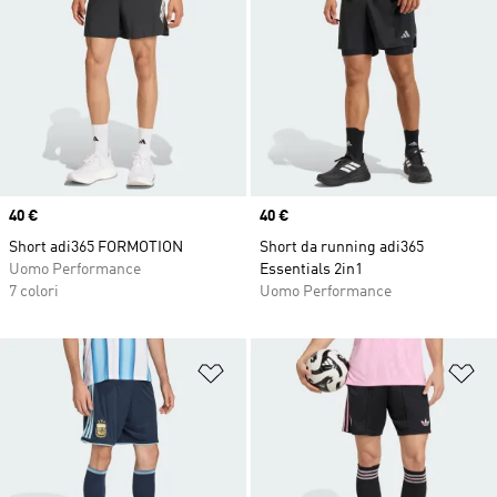
Price
40 €
Price
40 €
Short adi365 FORMOTION
Short da running adi365
Uomo Performance
Essentials 2in1
7 colori
Uomo Performance
Aggiungi alla lista dei desideri
Ag