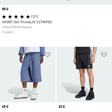
Price
55 €
(121)
SHORT D4T PrimeLift 3 STRIPES
Uomo Performance
5 colori
Aggiungi alla lista dei desideri
Ag
Price
45 €
Price
23 €