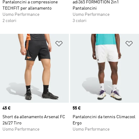
Pantaloncini a compressione
adi365 FORMOTION 2in1
TECHFIT per allenamento
Pantaloncini
Uomo Performance
Uomo Performance
2 colori
3 colori
Aggiungi alla lista dei desideri
Ag
Price
45 €
Price
55 €
Short da allenamento Arsenal FC
Pantaloncini da tennis Climacool
26/27 Tiro
Ergo
Uomo Performance
Uomo Performance