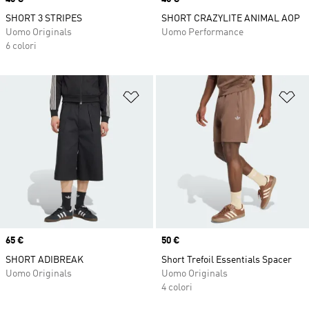
SHORT 3 STRIPES
SHORT CRAZYLITE ANIMAL AOP
Uomo Originals
Uomo Performance
6 colori
Aggiungi alla lista dei desideri
Ag
Price
65 €
Price
50 €
SHORT ADIBREAK
Short Trefoil Essentials Spacer
Uomo Originals
Uomo Originals
4 colori