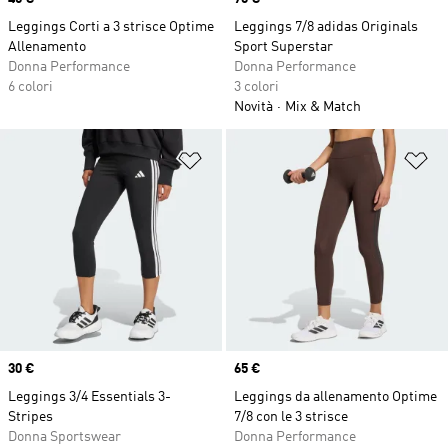
Leggings Corti a 3 strisce Optime
Leggings 7/8 adidas Originals
Allenamento
Sport Superstar
Donna Performance
Donna Performance
6 colori
3 colori
Novità
Mix & Match
Aggiungi alla lista dei desideri
Ag
Price
30 €
Price
65 €
Leggings 3/4 Essentials 3-
Leggings da allenamento Optime
Stripes
7/8 con le 3 strisce
Donna Sportswear
Donna Performance