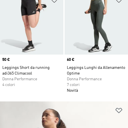
Price
50 €
Price
60 €
Leggings Short da running
Leggings Lunghi da Allenamento
adi365 Climacool
Optime
Donna Performance
Donna Performance
4 colori
7 colori
Novità
Ag