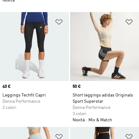
Novità
Aggiungi alla lista dei desideri
Ag
Price
40 €
Price
50 €
Leggings Techfit Capri
Short leggings adidas Originals
Donna Performance
Sport Superstar
2 colori
Donna Performance
3 colori
Novità
Mix & Match
Aggiungi alla lista dei desideri
Ag