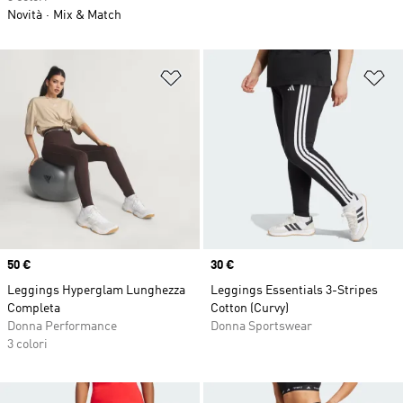
Novità
Mix & Match
Aggiungi alla lista dei desideri
Ag
Price
50 €
Price
30 €
Leggings Hyperglam Lunghezza
Leggings Essentials 3-Stripes
Completa
Cotton (Curvy)
Donna Performance
Donna Sportswear
3 colori