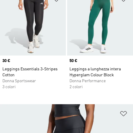
Price
30 €
Price
50 €
Leggings Essentials 3-Stripes
Leggings a lunghezza intera
Cotton
Hyperglam Colour Block
Donna Sportswear
Donna Performance
3 colori
2 colori
Ag