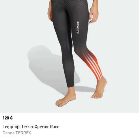
Price
120 €
Leggings Terrex Xperior Race
Donna TERREX