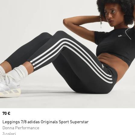
Price
70 €
Leggings 7/8 adidas Originals Sport Superstar
Donna Performance
3 colori