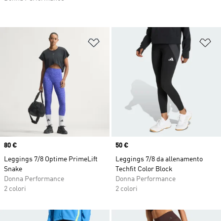
Aggiungi alla lista dei desideri
Ag
Price
80 €
Price
50 €
Leggings 7/8 Optime PrimeLift
Leggings 7/8 da allenamento
Snake
Techfit Color Block
Donna Performance
Donna Performance
2 colori
2 colori