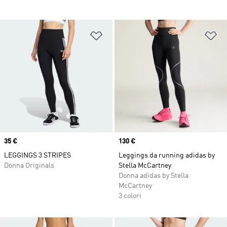
Aggiungi alla lista dei desideri
Ag
Price
35 €
Price
130 €
LEGGINGS 3 STRIPES
Leggings da running adidas by
Donna Originals
Stella McCartney
Donna adidas by Stella
McCartney
3 colori