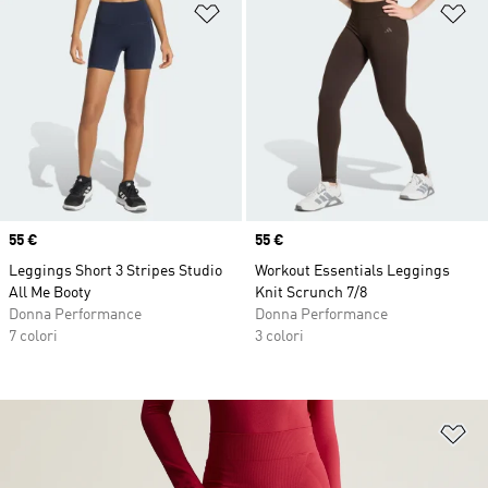
Aggiungi alla lista dei desideri
Ag
Price
55 €
Price
55 €
Leggings Short 3 Stripes Studio
Workout Essentials Leggings
All Me Booty
Knit Scrunch 7/8
Donna Performance
Donna Performance
7 colori
3 colori
Ag