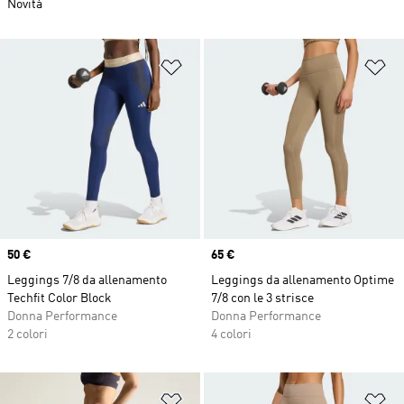
Novità
Aggiungi alla lista dei desideri
Ag
Price
50 €
Price
65 €
Leggings 7/8 da allenamento
Leggings da allenamento Optime
Techfit Color Block
7/8 con le 3 strisce
Donna Performance
Donna Performance
2 colori
4 colori
Aggiungi alla lista dei desideri
Ag