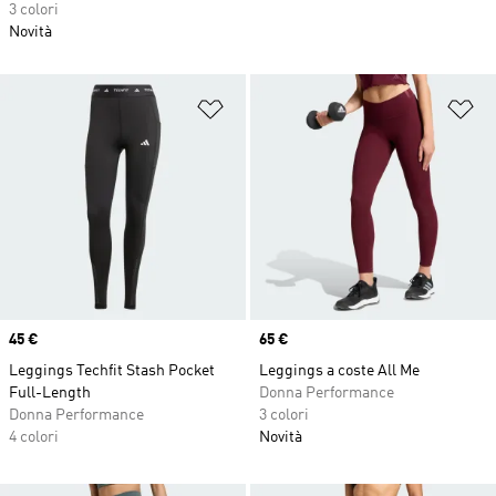
3 colori
Novità
Aggiungi alla lista dei desideri
Ag
Price
45 €
Price
65 €
Leggings Techfit Stash Pocket
Leggings a coste All Me
Full-Length
Donna Performance
Donna Performance
3 colori
4 colori
Novità