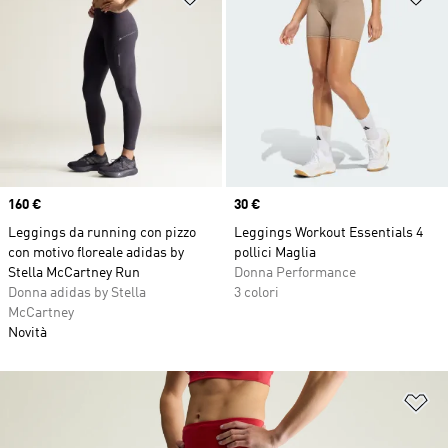
Price
160 €
Price
30 €
Leggings da running con pizzo
Leggings Workout Essentials 4
con motivo floreale adidas by
pollici Maglia
Stella McCartney Run
Donna Performance
Donna adidas by Stella
3 colori
McCartney
Novità
Ag