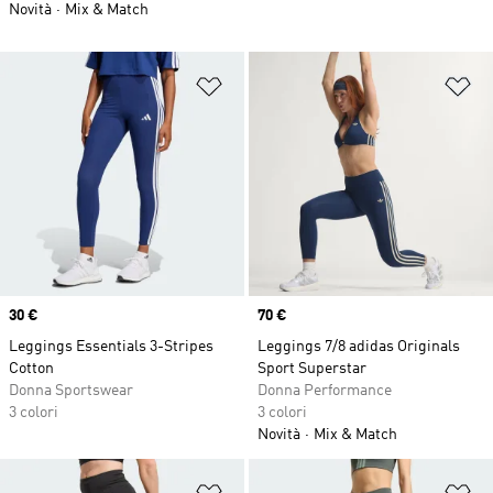
Novità
Mix & Match
Aggiungi alla lista dei desideri
Ag
Price
30 €
Price
70 €
Leggings Essentials 3-Stripes
Leggings 7/8 adidas Originals
Cotton
Sport Superstar
Donna Sportswear
Donna Performance
3 colori
3 colori
Novità
Mix & Match
Aggiungi alla lista dei desideri
Ag