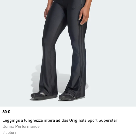
Price
80 €
Leggings a lunghezza intera adidas Originals Sport Superstar
Donna Performance
3 colori