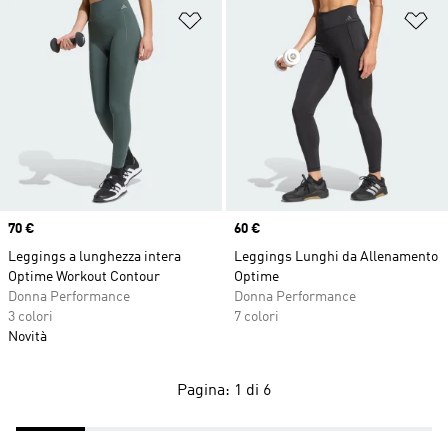
Aggiungi alla lista dei desideri
Ag
Price
70 €
Price
60 €
Leggings a lunghezza intera
Leggings Lunghi da Allenamento
Optime Workout Contour
Optime
Donna Performance
Donna Performance
3 colori
7 colori
Novità
Pagina: 1 di 6