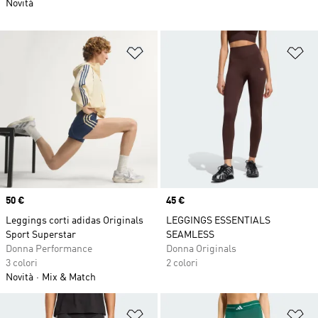
Novità
Aggiungi alla lista dei desideri
Ag
Price
50 €
Price
45 €
Leggings corti adidas Originals
LEGGINGS ESSENTIALS
Sport Superstar
SEAMLESS
Donna Performance
Donna Originals
3 colori
2 colori
Novità
Mix & Match
Aggiungi alla lista dei desideri
Ag