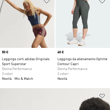
Aggiungi alla lista dei desideri
Ag
Price
50 €
Price
60 €
Leggings corti adidas Originals
Leggings da allenamento Optime
Sport Superstar
Contour Capri
Donna Performance
Donna Performance
3 colori
3 colori
Novità
Mix & Match
Novità
Ag