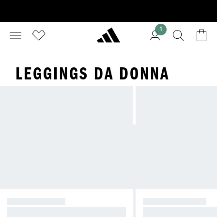
1
LEGGINGS DA DONNA
ALLENAMENTO
YOGA E PILATES
Modelli dalla vestibilità attillata e a
L'elasticità ottimale p