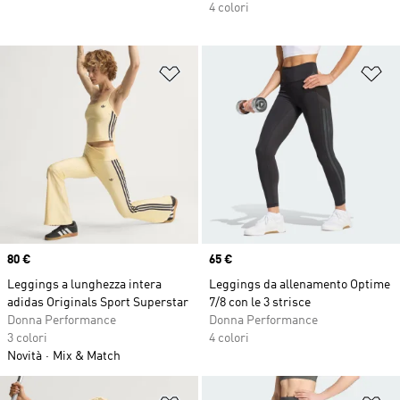
4 colori
Aggiungi alla lista dei desideri
Ag
Price
80 €
Price
65 €
Leggings a lunghezza intera
Leggings da allenamento Optime
adidas Originals Sport Superstar
7/8 con le 3 strisce
Donna Performance
Donna Performance
3 colori
4 colori
Novità
Mix & Match