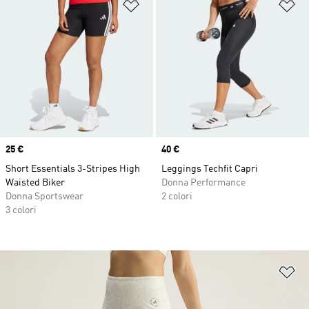
Aggiungi alla lista dei desideri
Ag
Price
25 €
Price
40 €
Short Essentials 3-Stripes High
Leggings Techfit Capri
Waisted Biker
Donna Performance
Donna Sportswear
2 colori
3 colori
Ag