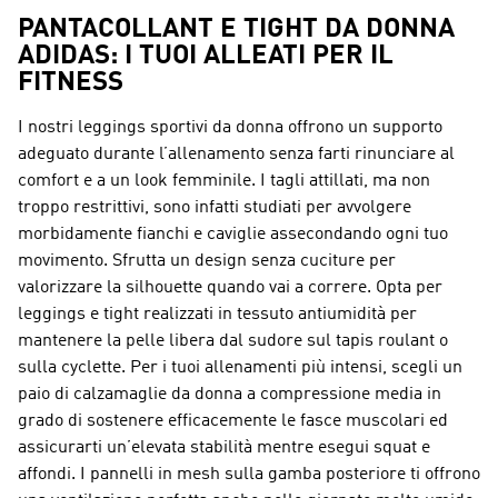
PANTACOLLANT E TIGHT DA DONNA
ADIDAS: I TUOI ALLEATI PER IL
FITNESS
I nostri leggings sportivi da donna offrono un supporto
adeguato durante l’allenamento senza farti rinunciare al
comfort e a un look femminile. I tagli attillati, ma non
troppo restrittivi, sono infatti studiati per avvolgere
morbidamente fianchi e caviglie assecondando ogni tuo
movimento. Sfrutta un design senza cuciture per
valorizzare la silhouette quando vai a correre. Opta per
leggings e tight
realizzati in tessuto antiumidità per
mantenere la pelle libera dal sudore sul tapis roulant o
sulla cyclette. Per i tuoi allenamenti più intensi, scegli un
paio di calzamaglie da donna a compressione media in
grado di sostenere efficacemente le fasce muscolari ed
assicurarti un’elevata stabilità mentre esegui squat e
affondi. I pannelli in mesh sulla gamba posteriore ti offrono