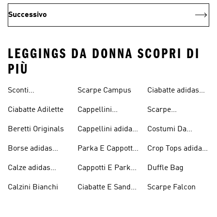
Successivo
LEGGINGS DA DONNA SCOPRI DI
PIÙ
Sconti
Scarpe Campus
Ciabatte adidas
Abbigliamento
Originals
Ciabatte Adilette
Cappellini
Scarpe
adidas Originals
Originals
Continental 80
Beretti Originals
Cappellini adidas
Costumi Da
Originals
Bagno Originals
Borse adidas
Parka E Cappotti
Crop Tops adidas
Originals
Blu
Originals
Calze adidas
Cappotti E Parkas
Duffle Bag
Originals
Originals
Calzini Bianchi
Ciabatte E Sandali
Scarpe Falcon
Bianchi