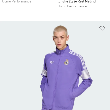
Uomo Performance
lunghe 25/26 Real Madrid
Uomo Performance
Ag