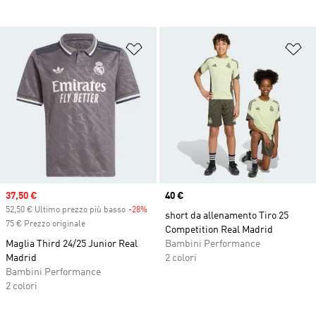
Aggiungi alla lista dei desideri
Ag
Sale price
37,50 €
Price
40 €
52,50 € Ultimo prezzo più basso
-28%
Discount
short da allenamento Tiro 25
75 € Prezzo originale
Competition Real Madrid
Maglia Third 24/25 Junior Real
Bambini Performance
Madrid
2 colori
Bambini Performance
2 colori