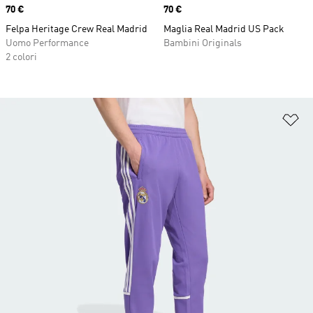
Price
70 €
Price
70 €
Felpa Heritage Crew Real Madrid
Maglia Real Madrid US Pack
Uomo Performance
Bambini Originals
2 colori
Ag