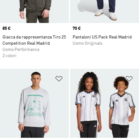
Price
85 €
Price
70 €
Giacca da rappresentanza Tiro 25
Pantaloni US Pack Real Madrid
Competition Real Madrid
Uomo Originals
Uomo Performance
2 colori
Aggiungi alla lista dei desideri
Ag