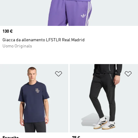
Price
130 €
Giacca da allenamento LFSTLR Real Madrid
Uomo Originals
Aggiungi alla lista dei desideri
Ag