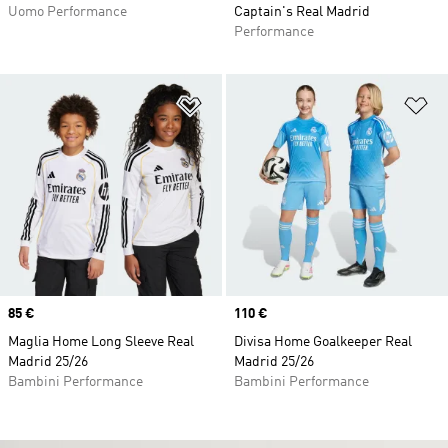
Uomo Performance
Captain's Real Madrid
Performance
Aggiungi alla lista dei desideri
Ag
Price
85 €
Price
110 €
Maglia Home Long Sleeve Real
Divisa Home Goalkeeper Real
Madrid 25/26
Madrid 25/26
Bambini Performance
Bambini Performance