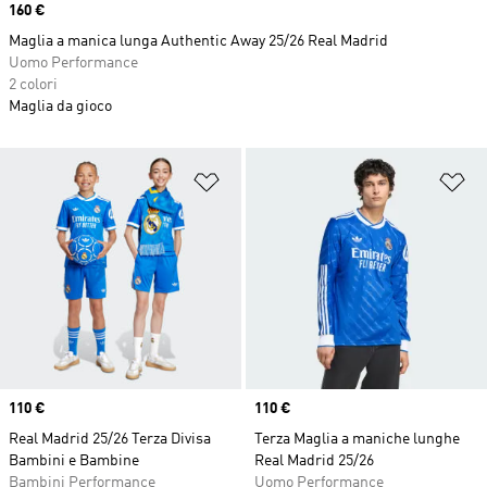
Price
160 €
Maglia a manica lunga Authentic Away 25/26 Real Madrid
Uomo Performance
2 colori
Maglia da gioco
Aggiungi alla lista dei desideri
Ag
Price
110 €
Price
110 €
Real Madrid 25/26 Terza Divisa
Terza Maglia a maniche lunghe
Bambini e Bambine
Real Madrid 25/26
Bambini Performance
Uomo Performance