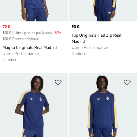
Sale price
70 €
Price
90 €
100 € Ultimo prezzo più basso
-30%
Discount
Top Originals Half Zip Real
100 € Prezzo originale
Madrid
Maglia Originals Real Madrid
Uomo Performance
Uomo Performance
2 colori
2 colori
Aggiungi alla lista dei desideri
Ag