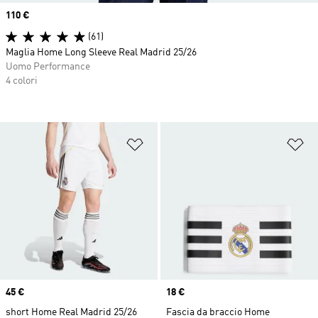
Price
110 €
(61)
Maglia Home Long Sleeve Real Madrid 25/26
Uomo Performance
4 colori
Aggiungi alla lista dei desideri
Ag
Price
45 €
Price
18 €
short Home Real Madrid 25/26
Fascia da braccio Home