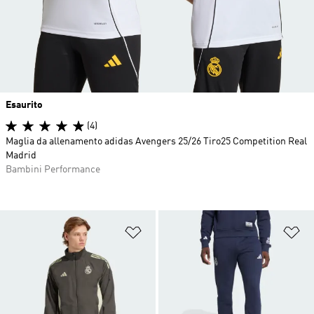
Esaurito
(4)
Maglia da allenamento adidas Avengers 25/26 Tiro25 Competition Real
Madrid
Bambini Performance
Aggiungi alla lista dei desideri
Ag