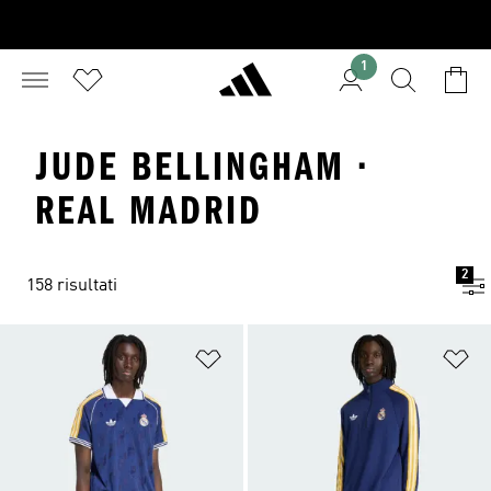
1
JUDE BELLINGHAM ·
REAL MADRID
2
158 risultati
Aggiungi alla lista dei desideri
Ag