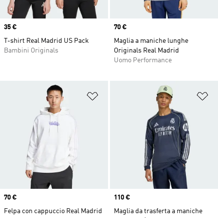
Price
35 €
Price
70 €
T-shirt Real Madrid US Pack
Maglia a maniche lunghe
Bambini Originals
Originals Real Madrid
Uomo Performance
Aggiungi alla lista dei desideri
Ag
Price
70 €
Price
110 €
Felpa con cappuccio Real Madrid
Maglia da trasferta a maniche