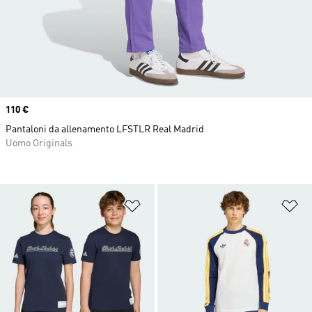
Price
110 €
Pantaloni da allenamento LFSTLR Real Madrid
Uomo Originals
Aggiungi alla lista dei desideri
Ag