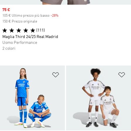
Sale price
75 €
105 € Ultimo prezzo più basso
-28%
Discount
150 € Prezzo originale
(111)
Maglia Third 24/25 Real Madrid
Uomo Performance
2 colori
Aggiungi alla lista dei desideri
Ag