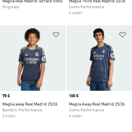
Maglia Real Madrid Terrace Icons
Maglia Third Real Madrid 25/26
Originals
Uomo Performance
4 colori
Aggiungi alla lista dei desideri
Ag
Price
75 €
Price
100 €
Maglia away Real Madrid 25/26
Maglia Away Real Madrid 25/26
Bambini Performance
Uomo Performance
2 colori
4 colori