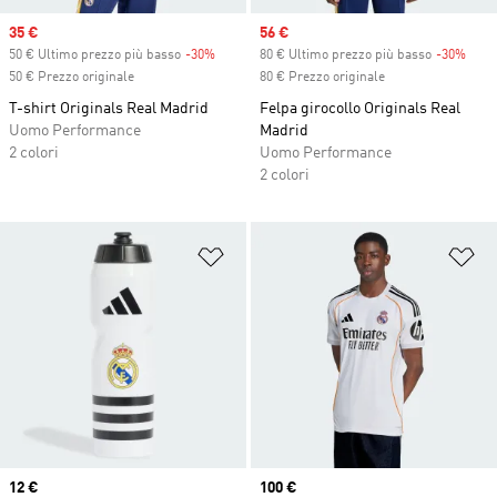
Sale price
35 €
Sale price
56 €
50 € Ultimo prezzo più basso
-30%
Discount
80 € Ultimo prezzo più basso
-30%
Disc
50 € Prezzo originale
80 € Prezzo originale
T-shirt Originals Real Madrid
Felpa girocollo Originals Real
Uomo Performance
Madrid
2 colori
Uomo Performance
2 colori
Aggiungi alla lista dei desideri
Ag
Price
12 €
Price
100 €