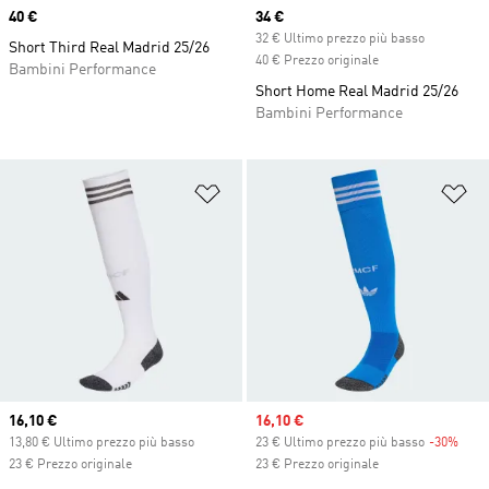
Price
40 €
Current price
34 €
32 € Ultimo prezzo più basso
Short Third Real Madrid 25/26
40 € Prezzo originale
Bambini Performance
Short Home Real Madrid 25/26
Bambini Performance
Aggiungi alla lista dei desideri
Ag
Current price
16,10 €
Sale price
16,10 €
13,80 € Ultimo prezzo più basso
23 € Ultimo prezzo più basso
-30%
Disc
23 € Prezzo originale
23 € Prezzo originale