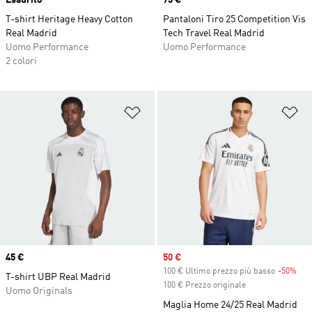
Esaurito
Price
75 €
T-shirt Heritage Heavy Cotton
Pantaloni Tiro 25 Competition Vis
Real Madrid
Tech Travel Real Madrid
Uomo Performance
Uomo Performance
2 colori
Aggiungi alla lista dei desideri
Ag
Price
45 €
Sale price
50 €
100 € Ultimo prezzo più basso
-50%
Dis
T-shirt UBP Real Madrid
100 € Prezzo originale
Uomo Originals
Maglia Home 24/25 Real Madrid