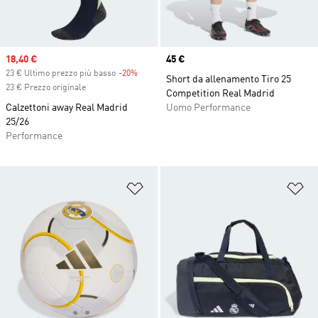
Sale price
18,40 €
Price
45 €
23 € Ultimo prezzo più basso
-20%
Discount
Short da allenamento Tiro 25
23 € Prezzo originale
Competition Real Madrid
Calzettoni away Real Madrid
Uomo Performance
25/26
Performance
Aggiungi alla lista dei desideri
Ag