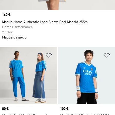
Price
160 €
Maglia Home Authentic Long Sleeve Real Madrid 25/26
Uomo Performance
2 colori
Maglia da gioco
Aggiungi alla lista dei desideri
Ag
Price
80 €
Price
100 €