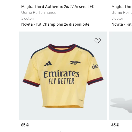
Maglia Third Authentic 26/27 Arsenal FC
Maglia Thir
Uomo Performance
Uomo Perf
3 colori
3 colori
Novità
Kit Champions 26 disponibile!
Novità
Kit
Aggiungi alla l
Price
85 €
Price
45 €