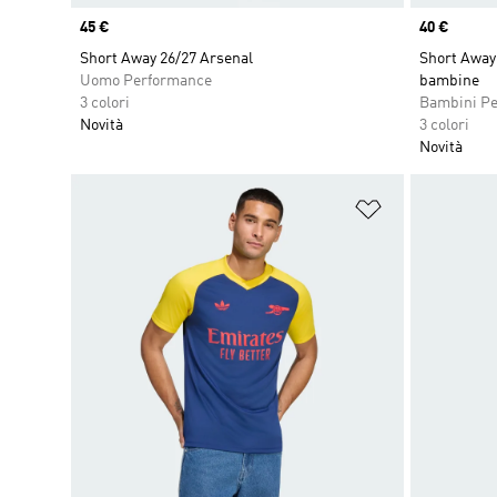
Price
45 €
Price
40 €
Short Away 26/27 Arsenal
Short Away
Uomo Performance
bambine
3 colori
Bambini P
Novità
3 colori
Novità
Aggiungi alla l