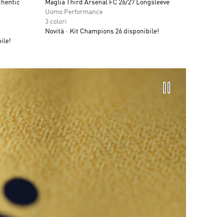
thentic
Maglia Third Arsenal FC 26/27 Longsleeve
Uomo Performance
3 colori
Novità
Kit Champions 26 disponibile!
ile!