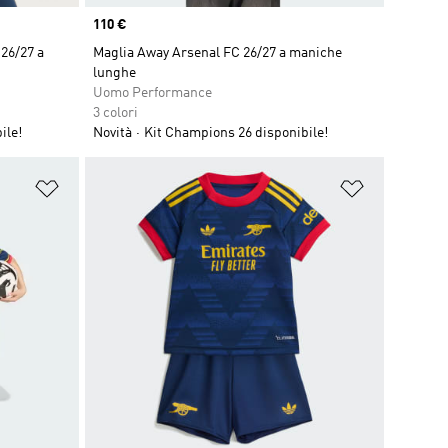
Price
110 €
26/27 a
Maglia Away Arsenal FC 26/27 a maniche
lunghe
Uomo Performance
3 colori
ile!
Novità
Kit Champions 26 disponibile!
Aggiungi alla lista dei desideri
Aggiungi all