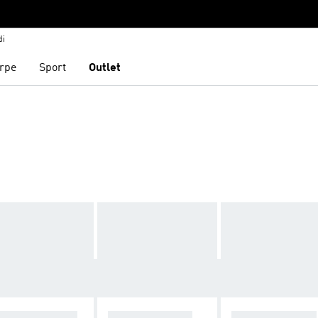
di
rpe
Sport
Outlet
IRD KIT 26/27
TEMPO LIBERO
ALLENAMENTO