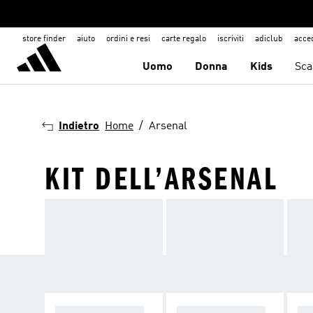
store finder
aiuto
ordini e resi
carte regalo
iscriviti
adiclub
acce
Uomo
Donna
Kids
Sca
Indietro
Home
Arsenal
KIT DELL’ARSENAL
KIT HOME 26/27
KIT AWAY 26/27
TH