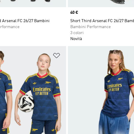
Price
40 €
d Arsenal FC 26/27 Bambini
Short Third Arsenal FC 26/27 Bam
erformance
Bambini Performance
3 colori
Novità
ista dei desideri
Aggiungi alla lista dei desideri