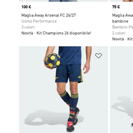
Price
100 €
Price
75 €
Maglia Away Arsenal FC 26/27
Maglia Awa
Uomo Performance
bambine
3 colori
Bambini P
Novità
Kit Champions 26 disponibile!
2 colori
Novità
Kit
Aggiungi alla l