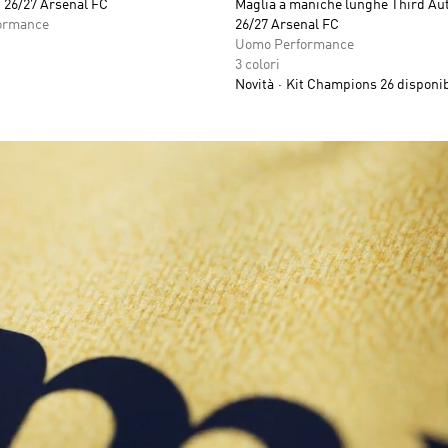
 26/27 Arsenal FC
Maglia a maniche lunghe Third Au
ormance
26/27 Arsenal FC
Uomo Performance
3 colori
Novità
Kit Champions 26 disponib