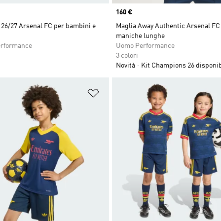
Price
160 €
 26/27 Arsenal FC per bambini e
Maglia Away Authentic Arsenal FC 
maniche lunghe
erformance
Uomo Performance
3 colori
Novità
Kit Champions 26 disponib
ista dei desideri
Aggiungi alla lista dei desideri