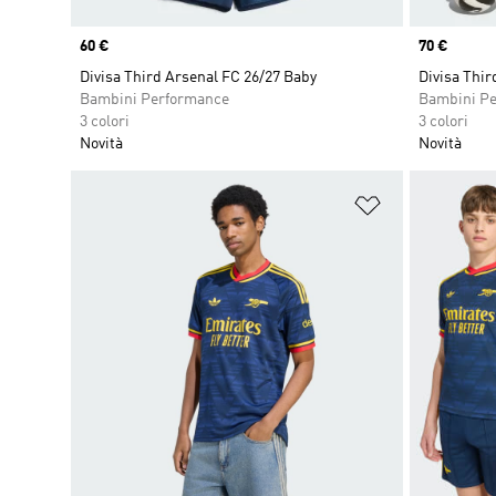
Price
60 €
Price
70 €
Divisa Third Arsenal FC 26/27 Baby
Divisa Thir
Bambini Performance
Bambini P
3 colori
3 colori
Novità
Novità
Aggiungi alla l