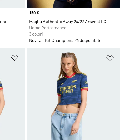
Price
150 €
bini
Maglia Authentic Away 26/27 Arsenal FC
Uomo Performance
3 colori
Novità
Kit Champions 26 disponibile!
Aggiungi alla lista dei desideri
Aggiungi all