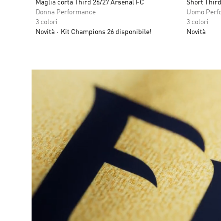
Maglia corta Third 26/27 Arsenal FC
Short Third
Donna Performance
Uomo Perf
3 colori
3 colori
Novità
Kit Champions 26 disponibile!
Novità