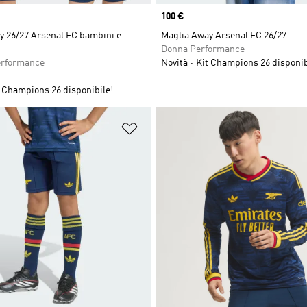
Price
100 €
y 26/27 Arsenal FC bambini e
Maglia Away Arsenal FC 26/27
Donna Performance
erformance
Novità
Kit Champions 26 disponib
 Champions 26 disponibile!
ista dei desideri
Aggiungi alla lista dei desideri