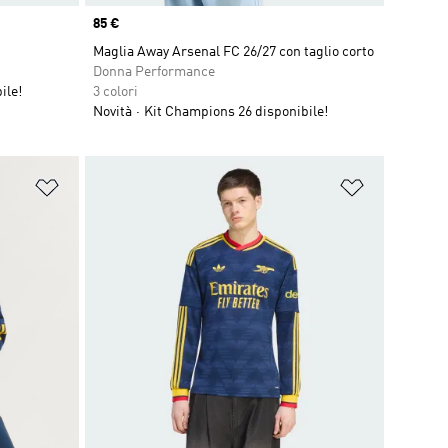
Price
85 €
Maglia Away Arsenal FC 26/27 con taglio corto
Donna Performance
ile!
3 colori
Novità
Kit Champions 26 disponibile!
Aggiungi alla lista dei desideri
Aggiungi all