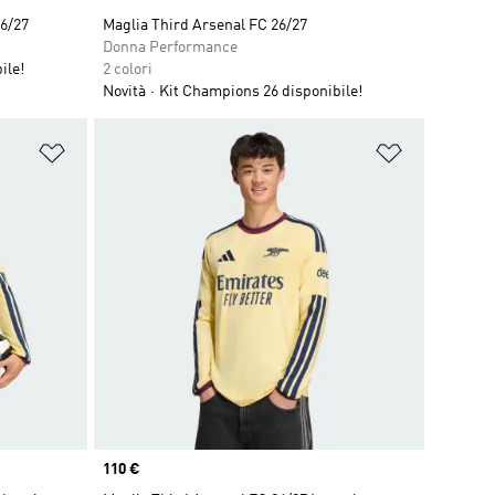
26/27
Maglia Third Arsenal FC 26/27
Donna Performance
ile!
2 colori
Novità
Kit Champions 26 disponibile!
Aggiungi alla lista dei desideri
Aggiungi all
Price
110 €