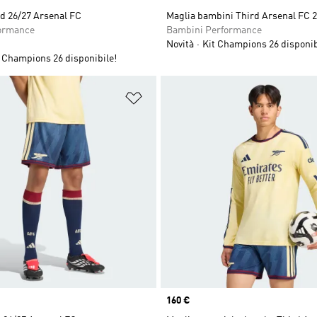
d 26/27 Arsenal FC
Maglia bambini Third Arsenal FC 
ormance
Bambini Performance
Novità
Kit Champions 26 disponib
 Champions 26 disponibile!
ista dei desideri
Aggiungi alla lista dei desideri
Price
160 €