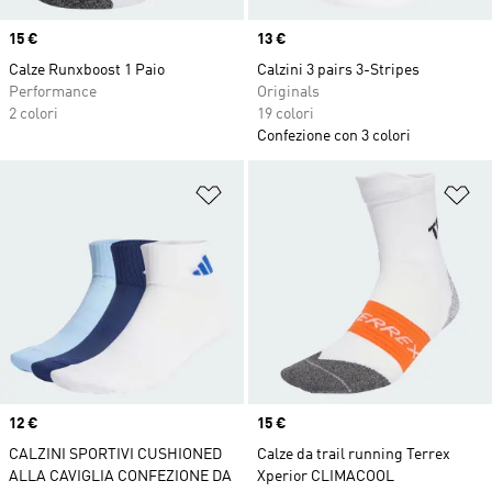
Price
15 €
Price
13 €
Calze Runxboost 1 Paio
Calzini 3 pairs 3-Stripes
Performance
Originals
2 colori
19 colori
Confezione con 3 colori
Aggiungi alla lista dei desideri
Ag
Price
12 €
Price
15 €
CALZINI SPORTIVI CUSHIONED
Calze da trail running Terrex
ALLA CAVIGLIA CONFEZIONE DA
Xperior CLIMACOOL