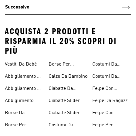
Successivo
ACQUISTA 2 PRODOTTI E
RISPARMIA IL 20% SCOPRI DI
PIÙ
Vestiti Da Bebè
Borse Per
Costumi Da
Bambini
Ragazzi
Bagno Per
Abbigliamento Da
Calze Da Bambino
Costumi Da
Bambine E
Tennis Per
Bagno Da
Ragazze
Abbigliamento Da
Ciabatte Da
Felpe Con
Ragazze
Ragazzo
Tennis Per
Bambino
Cappuccio
Abbiglimento
Ciabatte Slider
Felpe Da Ragazza
Ragazzi
Bambini
Ecosostenibile
Ragazza
Con Il Cappuccio
Borse Da
Ciabatte Slider
Felpe Con
Bambini
Bambino
Ragazzi
Cappuccio Da
Borse Per
Costumi Da
Felpe Per
Ragazzi
Ragazze
Bagno Per
Bambini