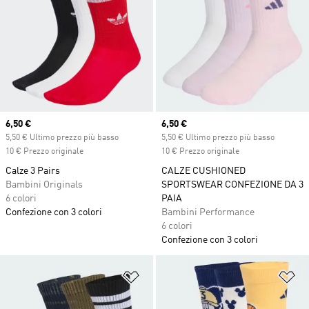
Current price
6,50 €
Current price
6,50 €
5,50 € Ultimo prezzo più basso
5,50 € Ultimo prezzo più basso
10 € Prezzo originale
10 € Prezzo originale
Calze 3 Pairs
CALZE CUSHIONED
Bambini Originals
SPORTSWEAR CONFEZIONE DA 3
6 colori
PAIA
Confezione con 3 colori
Bambini Performance
6 colori
Confezione con 3 colori
Aggiungi alla lista dei desideri
Ag