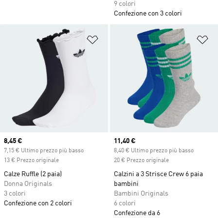
9 colori
Confezione con 3 colori
Aggiungi alla lista dei desideri
Ag
Current price
8,45 €
Current price
11,40 €
7,15 € Ultimo prezzo più basso
8,40 € Ultimo prezzo più basso
13 € Prezzo originale
20 € Prezzo originale
Calze Ruffle (2 paia)
Calzini a 3 Strisce Crew 6 paia
Donna Originals
bambini
3 colori
Bambini Originals
Confezione con 2 colori
6 colori
Confezione da 6