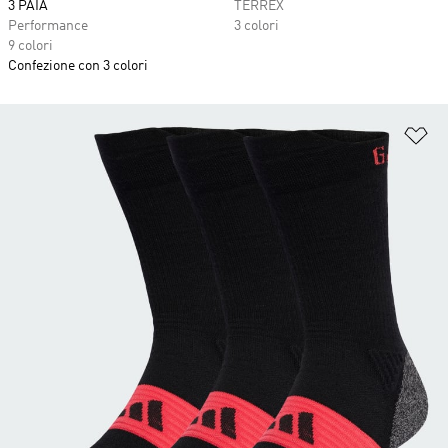
3 PAIA
TERREX
Performance
3 colori
9 colori
Confezione con 3 colori
Ag