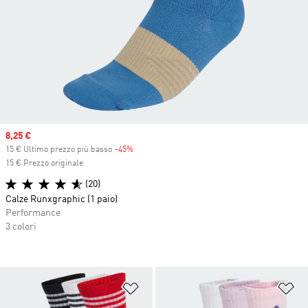
Sale price
8,25 €
15 € Ultimo prezzo più basso
-45%
Discount
15 € Prezzo originale
(20)
Calze Runxgraphic (1 paio)
Performance
3 colori
Aggiungi alla lista dei desideri
Ag