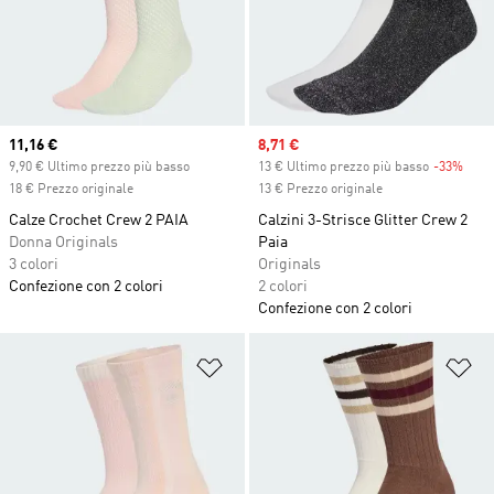
Current price
11,16 €
Sale price
8,71 €
9,90 € Ultimo prezzo più basso
13 € Ultimo prezzo più basso
-33%
Disc
18 € Prezzo originale
13 € Prezzo originale
Calze Crochet Crew 2 PAIA
Calzini 3-Strisce Glitter Crew 2
Donna Originals
Paia
3 colori
Originals
Confezione con 2 colori
2 colori
Confezione con 2 colori
Aggiungi alla lista dei desideri
Ag