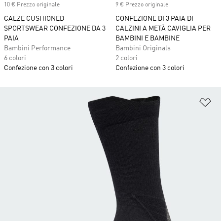
10 € Prezzo originale
9 € Prezzo originale
CALZE CUSHIONED
CONFEZIONE DI 3 PAIA DI
SPORTSWEAR CONFEZIONE DA 3
CALZINI A METÀ CAVIGLIA PER
PAIA
BAMBINI E BAMBINE
Bambini Performance
Bambini Originals
6 colori
2 colori
Confezione con 3 colori
Confezione con 3 colori
Ag