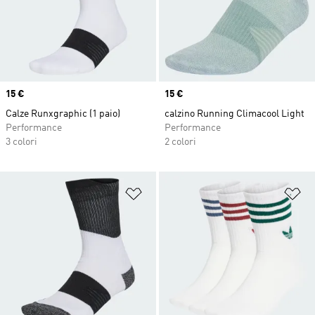
Price
15 €
Price
15 €
Calze Runxgraphic (1 paio)
calzino Running Climacool Light
Performance
Performance
3 colori
2 colori
Aggiungi alla lista dei desideri
Ag