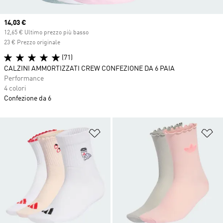
Current price
14,03 €
12,65 € Ultimo prezzo più basso
23 € Prezzo originale
(71)
CALZINI AMMORTIZZATI CREW CONFEZIONE DA 6 PAIA
Performance
4 colori
Confezione da 6
Aggiungi alla lista dei desideri
Ag