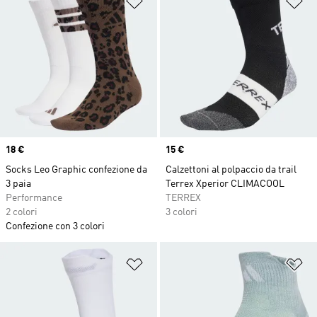
Price
18 €
Price
15 €
Socks Leo Graphic confezione da
Calzettoni al polpaccio da trail
3 paia
Terrex Xperior CLIMACOOL
Performance
TERREX
2 colori
3 colori
Confezione con 3 colori
Aggiungi alla lista dei desideri
Ag