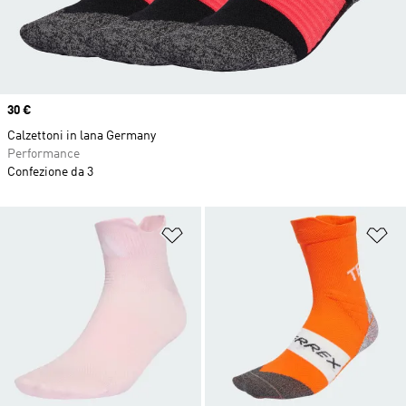
Price
30 €
Calzettoni in lana Germany
Performance
Confezione da 3
Aggiungi alla lista dei desideri
Ag