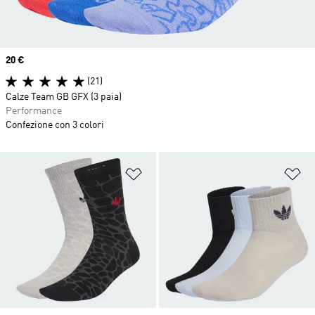
Price
20 €
(21)
Calze Team GB GFX (3 paia)
Performance
Confezione con 3 colori
Aggiungi alla lista dei desideri
Ag