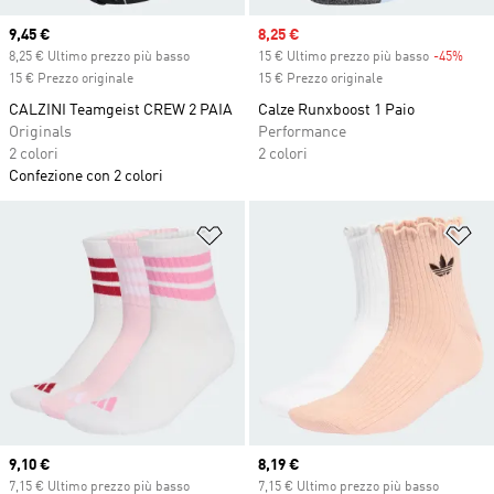
Current price
9,45 €
Sale price
8,25 €
8,25 € Ultimo prezzo più basso
15 € Ultimo prezzo più basso
-45%
Disc
15 € Prezzo originale
15 € Prezzo originale
CALZINI Teamgeist CREW 2 PAIA
Calze Runxboost 1 Paio
Originals
Performance
2 colori
2 colori
Confezione con 2 colori
Aggiungi alla lista dei desideri
Ag
Current price
9,10 €
Current price
8,19 €
7,15 € Ultimo prezzo più basso
7,15 € Ultimo prezzo più basso