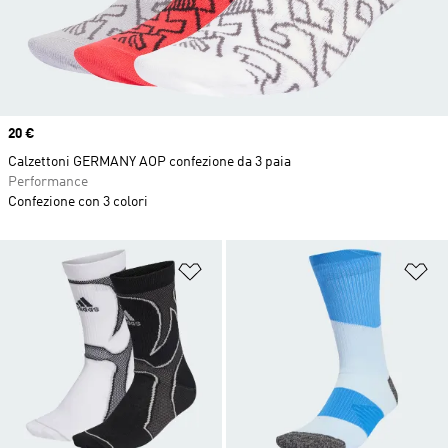
Price
20 €
Calzettoni GERMANY AOP confezione da 3 paia
Performance
Confezione con 3 colori
Aggiungi alla lista dei desideri
Ag