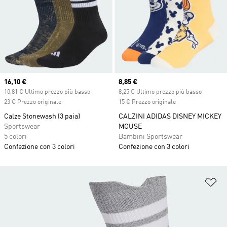
Current price
16,10 €
Current price
8,85 €
10,81 € Ultimo prezzo più basso
8,25 € Ultimo prezzo più basso
23 € Prezzo originale
15 € Prezzo originale
Calze Stonewash (3 paia)
CALZINI ADIDAS DISNEY MICKEY
Sportswear
MOUSE
5 colori
Bambini Sportswear
Confezione con 3 colori
Confezione con 3 colori
Ag