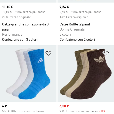
Current price
11,40 €
Current price
7,54 €
10,40 € Ultimo prezzo più basso
6,50 € Ultimo prezzo più basso
20 € Prezzo originale
13 € Prezzo originale
Calze grafiche confezione da 3
Calze Ruffle (2 paia)
paia
Donna Originals
Performance
3 colori
Confezione con 3 colori
Confezione con 2 colori
Aggiungi alla lista dei desideri
Ag
Current price
6 €
Sale price
6,30 €
5,50 € Ultimo prezzo più basso
9 € Ultimo prezzo più basso
-30%
Disco