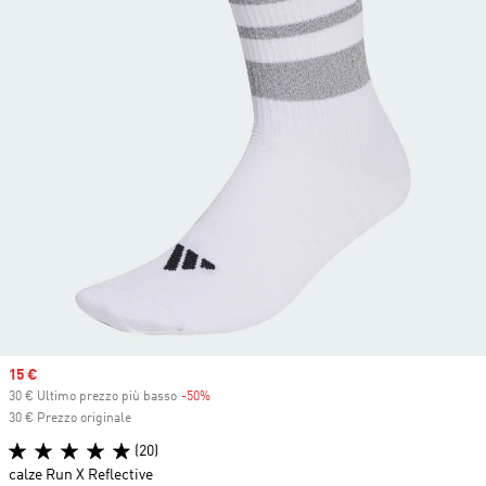
Sale price
15 €
30 € Ultimo prezzo più basso
-50%
Discount
30 € Prezzo originale
(20)
calze Run X Reflective