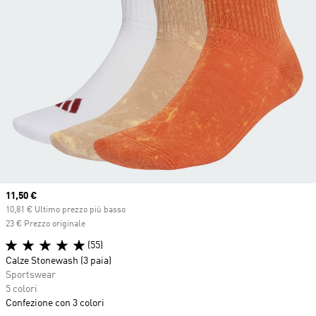
Current price
11,50 €
10,81 € Ultimo prezzo più basso
23 € Prezzo originale
(55)
Calze Stonewash (3 paia)
Sportswear
5 colori
Confezione con 3 colori