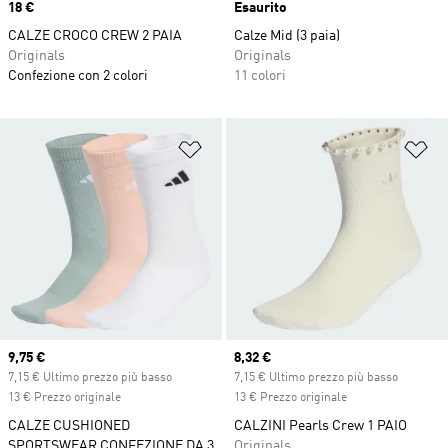
Price
18 €
Esaurito
CALZE CROCO CREW 2 PAIA
Calze Mid (3 paia)
Originals
Originals
Confezione con 2 colori
11 colori
Aggiungi alla lista dei desideri
Ag
Current price
9,75 €
Current price
8,32 €
7,15 € Ultimo prezzo più basso
7,15 € Ultimo prezzo più basso
13 € Prezzo originale
13 € Prezzo originale
CALZE CUSHIONED
CALZINI Pearls Crew 1 PAIO
SPORTSWEAR CONFEZIONE DA 3
Originals