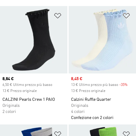
Aggiungi alla lista dei desideri
Ag
Current price
8,84 €
Sale price
8,45 €
6,50 € Ultimo prezzo più basso
13 € Ultimo prezzo più basso
-35%
Disc
13 € Prezzo originale
13 € Prezzo originale
CALZINI Pearls Crew 1 PAIO
Calzini Ruffle Quarter
Originals
Originals
2 colori
4 colori
Confezione con 2 colori
Aggiungi alla lista dei desideri
Ag