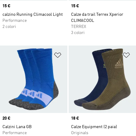
Price
15 €
Price
15 €
calzino Running Climacool Light
Calze da trail Terrex Xperior
Performance
CLIMACOOL
2 colori
TERREX
3 colori
Aggiungi alla lista dei desideri
Ag
Price
20 €
Price
18 €
Calzini Lana GB
Calze Equipment (2 paia)
Performance
Originals