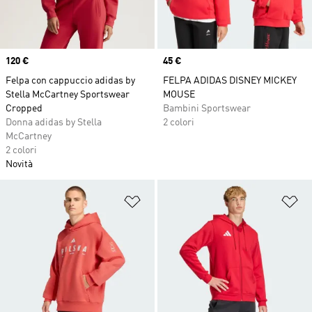
Price
120 €
Price
45 €
Felpa con cappuccio adidas by
FELPA ADIDAS DISNEY MICKEY
Stella McCartney Sportswear
MOUSE
Cropped
Bambini Sportswear
Donna adidas by Stella
2 colori
McCartney
2 colori
Novità
Aggiungi alla lista dei desideri
Ag