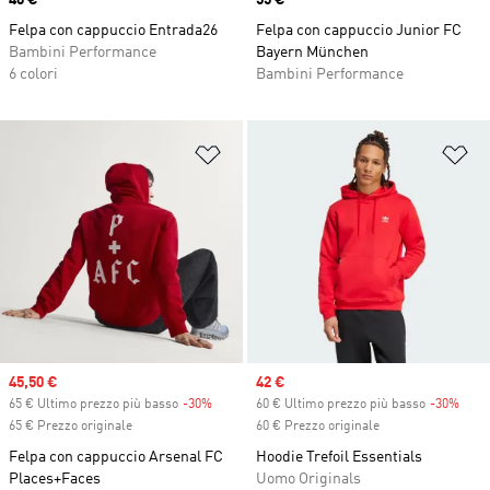
Price
40 €
Price
55 €
Felpa con cappuccio Entrada26
Felpa con cappuccio Junior FC
Bambini Performance
Bayern München
6 colori
Bambini Performance
Aggiungi alla lista dei desideri
Ag
Sale price
45,50 €
Sale price
42 €
65 € Ultimo prezzo più basso
-30%
Discount
60 € Ultimo prezzo più basso
-30%
Disc
65 € Prezzo originale
60 € Prezzo originale
Felpa con cappuccio Arsenal FC
Hoodie Trefoil Essentials
Places+Faces
Uomo Originals