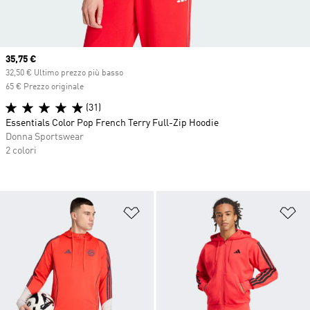
Current price
35,75 €
32,50 € Ultimo prezzo più basso
65 € Prezzo originale
(31)
Essentials Color Pop French Terry Full-Zip Hoodie
Donna Sportswear
2 colori
Aggiungi alla lista dei desideri
Ag