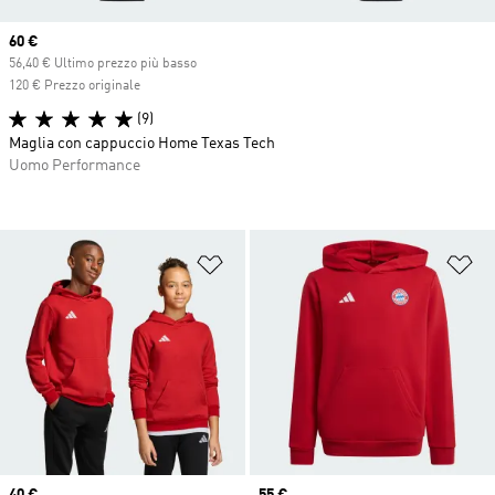
Current price
60 €
56,40 € Ultimo prezzo più basso
120 € Prezzo originale
(9)
Maglia con cappuccio Home Texas Tech
Uomo Performance
Aggiungi alla lista dei desideri
Ag