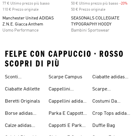
77 € Ultimo prezzo più basso
50 € Ultimo prezzo più basso
-20%
Disc
110 € Prezzo originale
50 € Prezzo originale
Manchester United ADIDAS
SEASONALS COLLEGIATE
Z.N.E. Giacca Anthem
TYPOGRAPHY HOODY
Uomo Performance
Bambini Sportswear
FELPE CON CAPPUCCIO • ROSSO
SCOPRI DI PIÙ
Sconti
Scarpe Campus
Ciabatte adidas
Abbigliamento
Originals
Ciabatte Adilette
Cappellini
Scarpe
adidas Originals
Originals
Continental 80
Beretti Originals
Cappellini adidas
Costumi Da
Originals
Bagno Originals
Borse adidas
Parka E Cappotti
Crop Tops adidas
Originals
Blu
Originals
Calze adidas
Cappotti E Parkas
Duffle Bag
Originals
Originals