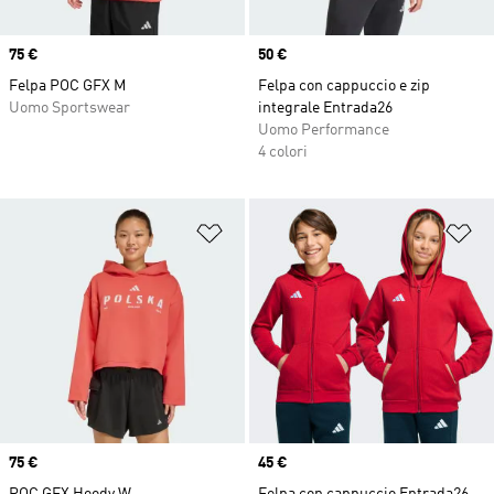
Price
75 €
Price
50 €
Felpa POC GFX M
Felpa con cappuccio e zip
Uomo Sportswear
integrale Entrada26
Uomo Performance
4 colori
Aggiungi alla lista dei desideri
Ag
Price
75 €
Price
45 €