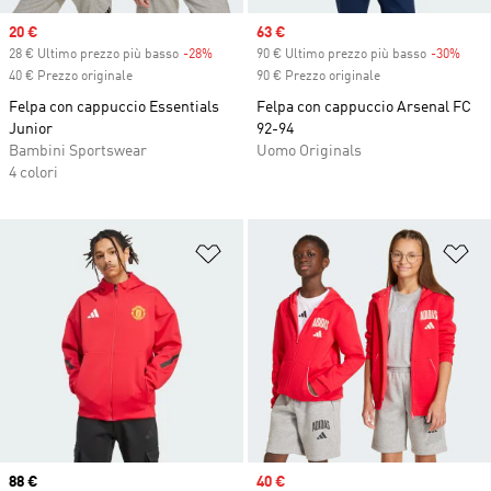
Sale price
20 €
Sale price
63 €
28 € Ultimo prezzo più basso
-28%
Discount
90 € Ultimo prezzo più basso
-30%
Disc
40 € Prezzo originale
90 € Prezzo originale
Felpa con cappuccio Essentials
Felpa con cappuccio Arsenal FC
Junior
92-94
Bambini Sportswear
Uomo Originals
4 colori
Aggiungi alla lista dei desideri
Ag
Current price
88 €
Sale price
40 €