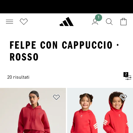
1
FELPE CON CAPPUCCIO ·
ROSSO
2
20 risultati
Aggiungi alla lista dei desideri
Ag