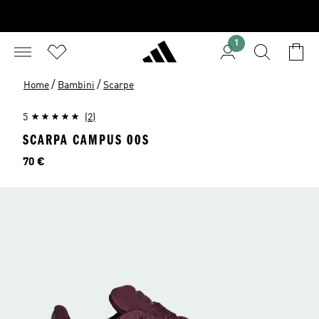
1
/
/
Home
Bambini
Scarpe
5
(2)
SCARPA CAMPUS 00S
Prezzo
70 €