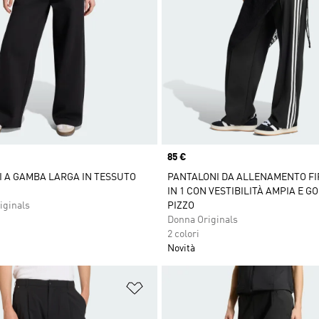
Price
85 €
 A GAMBA LARGA IN TESSUTO
PANTALONI DA ALLENAMENTO FI
IN 1 CON VESTIBILITÀ AMPIA E G
iginals
PIZZO
Donna Originals
2 colori
Novità
ista dei desideri
Aggiungi alla lista dei desideri