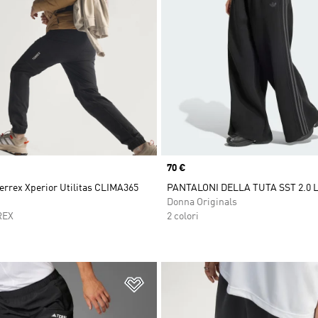
Price
70 €
errex Xperior Utilitas CLIMA365
PANTALONI DELLA TUTA SST 2.0 
Donna Originals
REX
2 colori
ista dei desideri
Aggiungi alla lista dei desideri