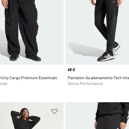
Price
65 €
tility Cargo Premium Essentials
Pantaloni da allenamento Tech Int
nals
Donna Performance
ista dei desideri
Aggiungi alla lista dei desideri