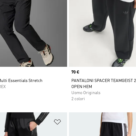
Price
70 €
ulti Essentials Stretch
PANTALONI SPACER TEAMGEIST 2
REX
OPEN HEM
Uomo Originals
2 colori
ista dei desideri
Aggiungi alla lista dei desideri