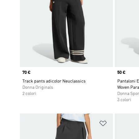
Price
70 €
Price
50 €
Track pants adicolor Neuclassics
Pantaloni E
Donna Originals
Woven Par
2 colori
Donna Spo
3 colori
Aggiungi alla l