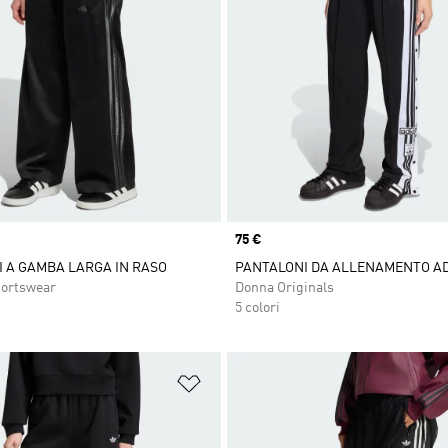
Price
75 €
 A GAMBA LARGA IN RASO
PANTALONI DA ALLENAMENTO A
ortswear
Donna Originals
5 colori
ista dei desideri
Aggiungi alla lista dei desideri