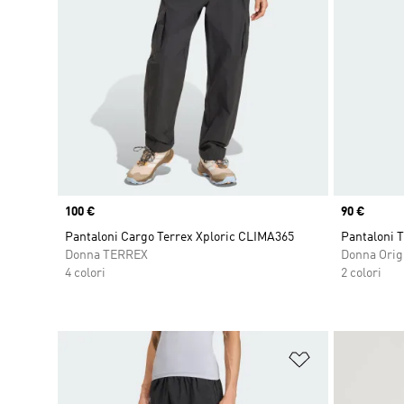
Price
100 €
Price
90 €
Pantaloni Cargo Terrex Xploric CLIMA365
Pantaloni 
Donna TERREX
Donna Orig
4 colori
2 colori
Aggiungi alla l