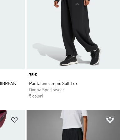
Price
75 €
DIBREAK
Pantalone ampio Soft Lux
Donna Sportswear
5 colori
Aggiungi alla lista dei desideri
Aggiungi all