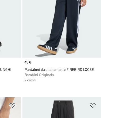
Price
45 €
LUNGHI
Pantaloni da allenamento FIREBIRD LOOSE
Bambini Originals
2 colori
Aggiungi alla lista dei desideri
Aggiungi all