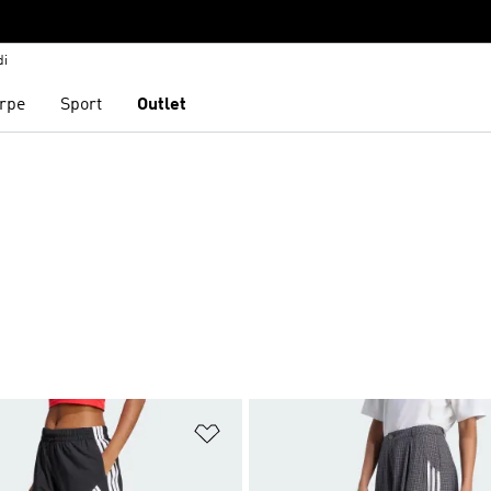
di
rpe
Sport
Outlet
ista dei desideri
Aggiungi alla lista dei desideri