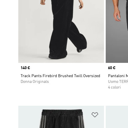
Price
140 €
Price
60 €
Track Pants Firebird Brushed Twill Oversized
Pantaloni M
Donna Originals
Uomo TER
4 colori
Aggiungi alla l