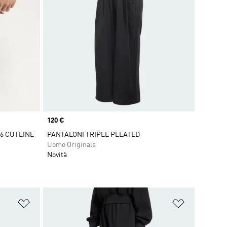
Price
120 €
6 CUTLINE
PANTALONI TRIPLE PLEATED
Uomo Originals
Novità
Aggiungi alla lista dei desideri
Aggiungi all