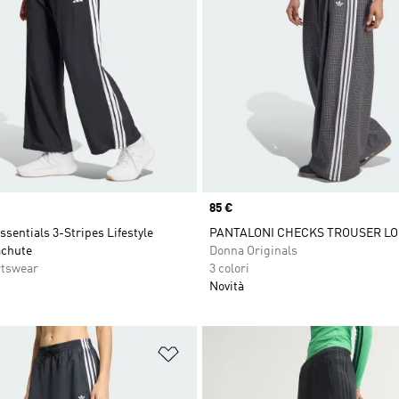
Price
85 €
ssentials 3-Stripes Lifestyle
PANTALONI CHECKS TROUSER L
achute
Donna Originals
rtswear
3 colori
Novità
ista dei desideri
Aggiungi alla lista dei desideri