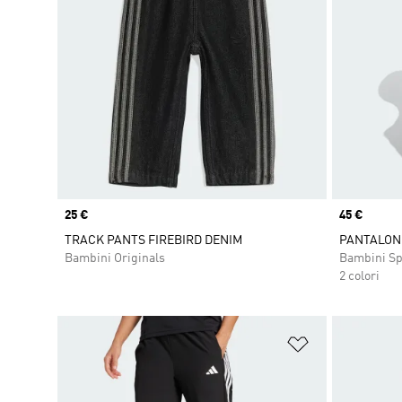
Price
25 €
Price
45 €
TRACK PANTS FIREBIRD DENIM
PANTALONI
Bambini Originals
Bambini Sp
2 colori
Aggiungi alla l