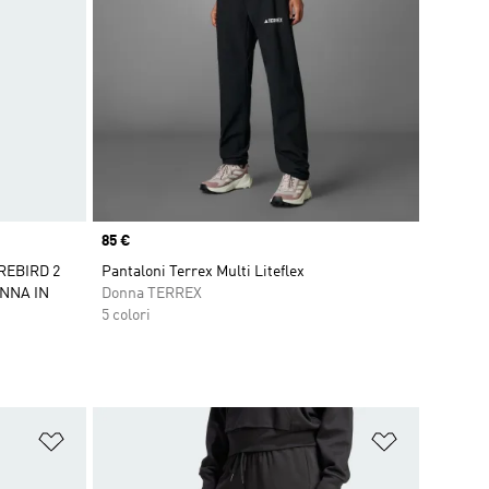
Price
85 €
REBIRD 2
Pantaloni Terrex Multi Liteflex
ONNA IN
Donna TERREX
5 colori
Aggiungi alla lista dei desideri
Aggiungi all