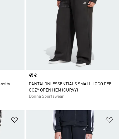
Price
45 €
ensity
PANTALONI ESSENTIALS SMALL LOGO FEEL
COZY OPEN HEM (CURVY)
Donna Sportswear
Aggiungi alla lista dei desideri
Aggiungi all