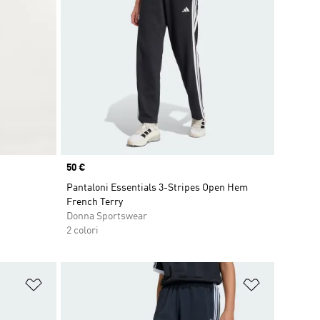
Price
50 €
Pantaloni Essentials 3-Stripes Open Hem
French Terry
Donna Sportswear
2 colori
Aggiungi alla lista dei desideri
Aggiungi all