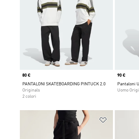
Price
80 €
Price
90 €
PANTALONI SKATEBOARDING PINTUCK 2.0
Pantaloni U
Originals
Uomo Origi
2 colori
Aggiungi alla l