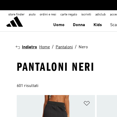
store finder
aiuto
ordini e resi
carte regalo
iscriviti
adiclub
acce
Uomo
Donna
Kids
Sca
Indietro
Home
Pantaloni
Nero
PANTALONI NERI
601 risultati
Aggiungi alla l