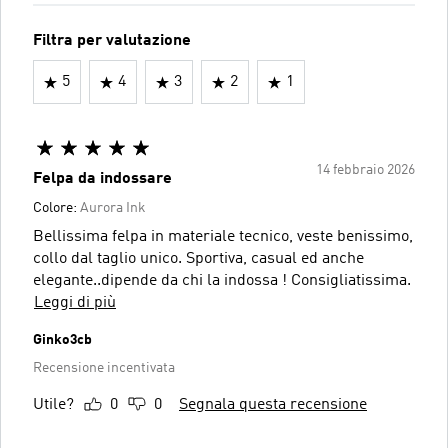
Filtra per valutazione
5
4
3
2
1
14 febbraio 2026
Felpa da indossare
Colore:
Aurora Ink
Bellissima felpa in materiale tecnico, veste benissimo,
collo dal taglio unico. Sportiva, casual ed anche
elegante..dipende da chi la indossa ! Consigliatissima.
Leggi di più
Ginko3cb
Recensione incentivata
Utile?
0
0
Segnala questa recensione