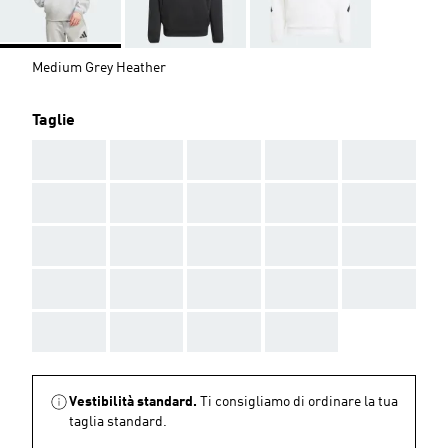
Medium Grey Heather
Taglie
AAA
AAA
AAA
AAA
AAA
AAA
AAA
AAA
AAA
AAA
AAA
AAA
AAA
AAA
AAA
AAA
AAA
AAA
AAA
AAA
AAA
AAA
AAA
AAA
Vestibilità standard.
Ti consigliamo di ordinare la tua
taglia standard.