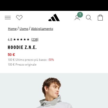
1
/
/
Home
Uomo
Abbigliamento
4.8
(238)
HOODIE Z.N.E.
Prezzo scontato
50 €
100 € Ultimo prezzo più basso
-50%
Sconto
100 € Prezzo originale