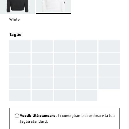
White
Taglie
AAA
AAA
AAA
AAA
AAA
AAA
AAA
AAA
AAA
AAA
AAA
AAA
AAA
AAA
AAA
AAA
AAA
AAA
AAA
AAA
AAA
AAA
AAA
AAA
Vestibilità standard.
Ti consigliamo di ordinare la tua
taglia standard.