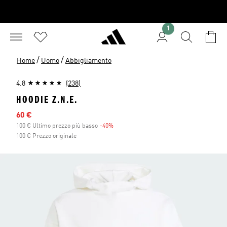
1
/
/
Home
Uomo
Abbigliamento
4.8
(238)
HOODIE Z.N.E.
Prezzo scontato
60 €
100 € Ultimo prezzo più basso
-40%
Sconto
100 € Prezzo originale