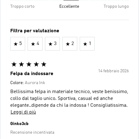
Troppo corto
Eccellente
Troppo lungo
Filtra per valutazione
5
4
3
2
1
14 febbraio 2026
Felpa da indossare
Colore:
Aurora Ink
Bellissima felpa in materiale tecnico, veste benissimo,
collo dal taglio unico. Sportiva, casual ed anche
elegante..dipende da chi la indossa ! Consigliatissima.
Leggi di più
Ginko3cb
Recensione incentivata