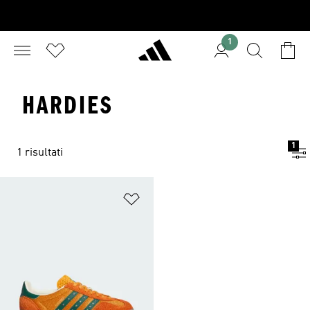
1
HARDIES
1
1 risultati
Aggiungi alla lista dei desideri