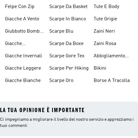
Cappuccio Viola
D'arrampicata
Felpe Con Zip
Scarpe Da Basket
Tute E Body
Giacche A Vento
Scarpe In Bianco
Tute Grigie
Giubbotto Bomber
Scarpe Blu
Zaini Neri
E Cappotti
Giacche
Scarpe Da Boxe
Zaini Rosa
Imbottiti
Impermeabili
Giacche Invernali
Scarpe Gore Tex
Abbigliamento
Performance
Giacche Leggere
Scarpe Per Hiking
Bikini
Giacche Bianche
Scarpe Oro
Borse A Tracolla
LA TUA OPINIONE È IMPORTANTE
Ci impegniamo a migliorare il livello del nostro servizio e apprezziamo i
tuoi commenti