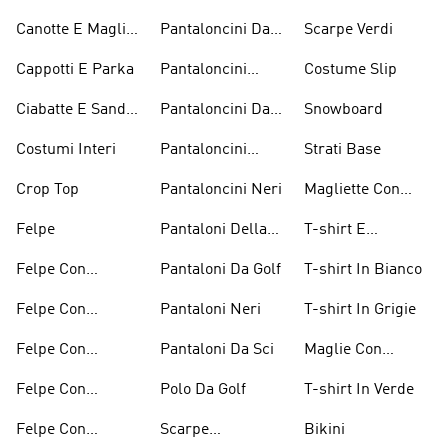
Sneaker
Canotte E Maglie
Pantaloncini Da
Scarpe Verdi
Senza Maniche
Basket
Cappotti E Parka
Pantaloncini
Costume Slip
Bianchi
Ciabatte E Sandali
Pantaloncini Da
Snowboard
Bianchi
Golf
Costumi Interi
Pantaloncini
Strati Base
Lunghezza
Crop Top
Pantaloncini Neri
Magliette Con
Ginocchio
Grafica
Felpe
Pantaloni Della
T-shirt E
Tuta
Magliette
Felpe Con
Pantaloni Da Golf
T-shirt In Bianco
Arancioni
Cappuccio
Felpe Con
Pantaloni Neri
T-shirt In Grigie
Bordeaux
Cappuccio Grigio
Felpe Con
Pantaloni Da Sci
Maglie Con
Cappuccio Rosso
Maniche Lunghe
Felpe Con
Polo Da Golf
T-shirt In Verde
Cappuccio Verdi
Felpe Con
Scarpe
Bikini