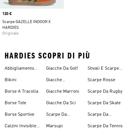
Price
120 €
Scarpe GAZELLE INDOOR X
HARDIES
Originals
HARDIES SCOPRI DI PIÙ
Abbigliamento
Giacche Da Golf
Stivali E Scarpe
Performance
Rosa
Bikini
Giacche
Scarpe Rosse
Impermeabili
Borse A Tracolla
Giacche Marroni
Scarpe Da Rugby
Borse Tote
Giacche Da Sci
Scarpe Da Skate
Borse Sportive
Scarpe Da
Scarpe Da
Inverno
Pesistica
Calzini Invisible
Marsupi
Scarpe Da Tennis