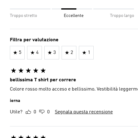
Troppo stretto
Eccellente
Troppo largo
Filtra per valutazione
5
4
3
2
1
bellissima T shirt per correre
Colore rosso molto acceso e bellissimo. Vestibilità leggerm
ierna
Utile?
0
0
Segnala questa recensione