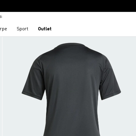
di
rpe
Sport
Outlet