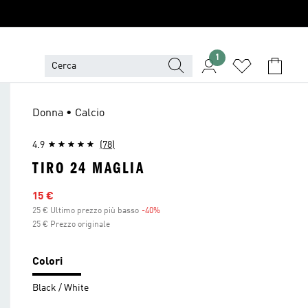
1
Donna • Calcio
4.9
(78)
TIRO 24 MAGLIA
Prezzo scontato
15 €
25 € Ultimo prezzo più basso
-40%
Sconto
25 € Prezzo originale
Colori
Black / White