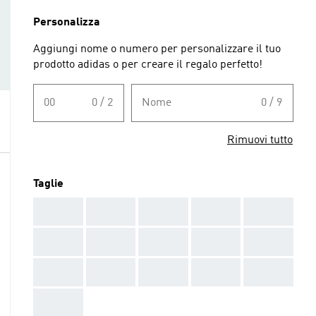
Personalizza
Aggiungi nome o numero per personalizzare il tuo
prodotto adidas o per creare il regalo perfetto!
00
0 / 2
Nome
0 / 9
Rimuovi tutto
Taglie
AAA
AAA
AAA
AAA
AAA
AAA
AAA
AAA
AAA
AAA
AAA
AAA
AAA
AAA
AAA
AAA