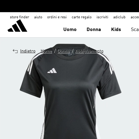
store finder
aiuto
ordini e resi
carte regalo
iscriviti
adiclub
acce
Uomo
Donna
Kids
Sca
/
/
Indietro
Home
Donna
Abbigliamento