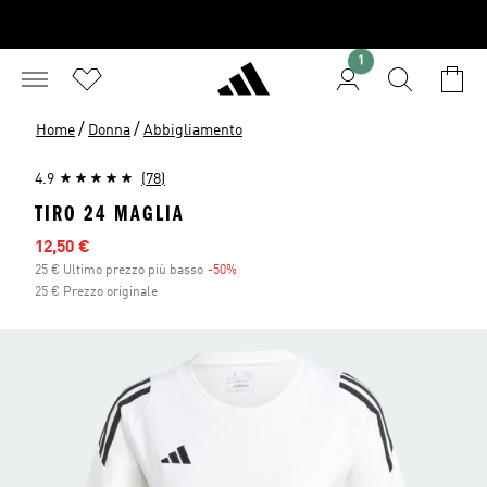
1
/
/
Home
Donna
Abbigliamento
4.9
(78)
TIRO 24 MAGLIA
Prezzo scontato
12,50 €
25 € Ultimo prezzo più basso
-50%
Sconto
25 € Prezzo originale