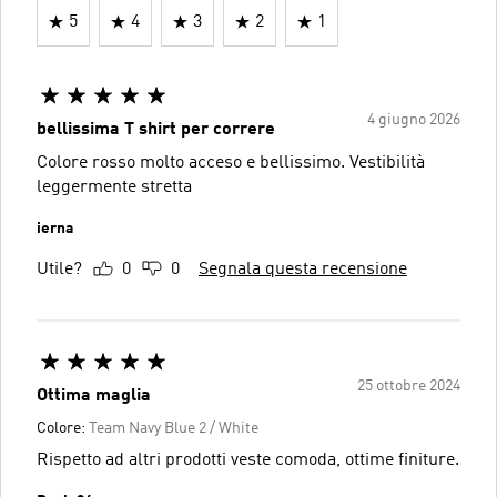
5
4
3
2
1
4 giugno 2026
bellissima T shirt per correre
Colore rosso molto acceso e bellissimo. Vestibilità
leggermente stretta
ierna
Utile?
0
0
Segnala questa recensione
25 ottobre 2024
Ottima maglia
Colore:
Team Navy Blue 2 / White
Rispetto ad altri prodotti veste comoda, ottime finiture.