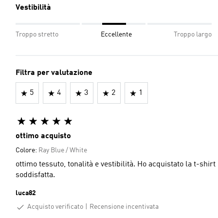
Vestibilità
Troppo stretto
Eccellente
Troppo largo
Filtra per valutazione
5
4
3
2
1
ottimo acquisto
Colore:
Ray Blue / White
ottimo tessuto, tonalità e vestibilità. Ho acquistato la t-shi
soddisfatta.
luca82
Acquisto verificato
Recensione incentivata