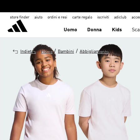
store finder
aiuto
ordini e resi
carte regalo
iscriviti
adiclub
acce
Uomo
Donna
Kids
Sca
/
/
Indietro
Home
Bambini
Abbigliamento