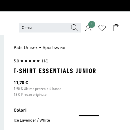
1
Kids Unisex • Sportswear
5.0
(16)
T-SHIRT ESSENTIALS JUNIOR
Prezzo attuale
11,70 €
9,90 € Ultimo prezzo più basso
18 € Prezzo originale
Colori
Ice Lavender / White