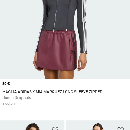
Price
80 €
MAGLIA ADIDAS X MIA MARQUEZ LONG SLEEVE ZIPPED
Donna Originals
2 colori
Aggiungi alla lista dei desideri
Ag