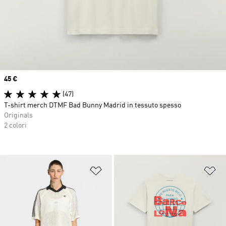
Price
45 €
(47)
T-shirt merch DTMF Bad Bunny Madrid in tessuto spesso
Originals
2 colori
Aggiungi alla lista dei desideri
Ag