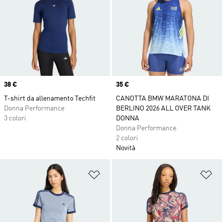
Price
38 €
Price
35 €
T-shirt da allenamento Techfit
CANOTTA BMW MARATONA DI
Donna Performance
BERLINO 2026 ALL OVER TANK
3 colori
DONNA
Donna Performance
2 colori
Novità
Aggiungi alla lista dei desideri
Ag