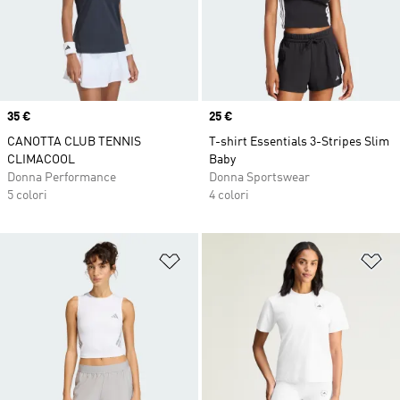
Price
35 €
Price
25 €
CANOTTA CLUB TENNIS
T-shirt Essentials 3-Stripes Slim
CLIMACOOL
Baby
Donna Performance
Donna Sportswear
5 colori
4 colori
Aggiungi alla lista dei desideri
Ag