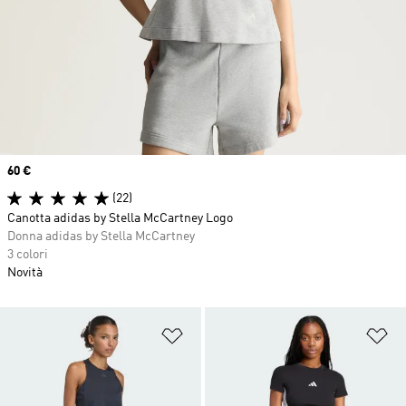
Price
60 €
(22)
Canotta adidas by Stella McCartney Logo
Donna adidas by Stella McCartney
3 colori
Novità
Aggiungi alla lista dei desideri
Ag