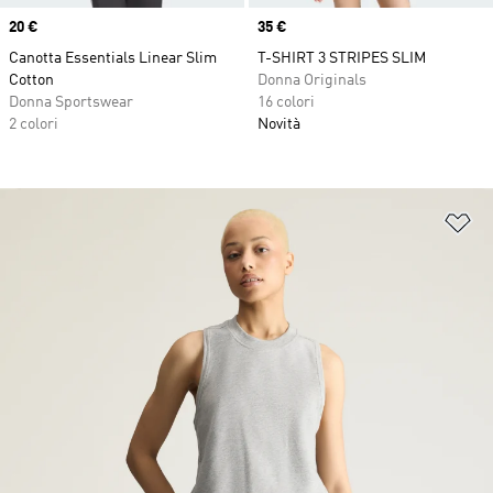
Price
20 €
Price
35 €
Canotta Essentials Linear Slim
T-SHIRT 3 STRIPES SLIM
Cotton
Donna Originals
Donna Sportswear
16 colori
2 colori
Novità
Ag