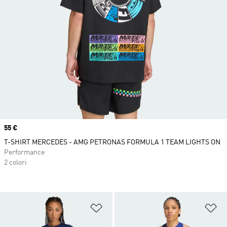
Price
55 €
T-SHIRT MERCEDES - AMG PETRONAS FORMULA 1 TEAM LIGHTS ON
Performance
2 colori
Aggiungi alla lista dei desideri
Ag