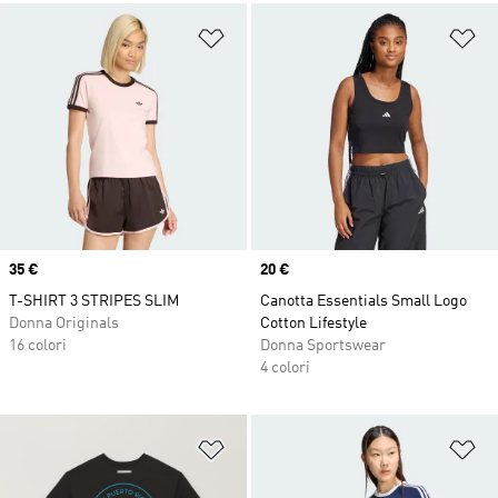
Aggiungi alla lista dei desideri
Ag
Price
35 €
Price
20 €
T-SHIRT 3 STRIPES SLIM
Canotta Essentials Small Logo
Donna Originals
Cotton Lifestyle
16 colori
Donna Sportswear
4 colori
Aggiungi alla lista dei desideri
Ag