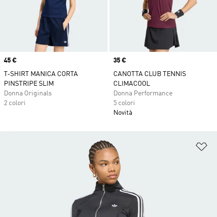
Price
45 €
Price
35 €
T-SHIRT MANICA CORTA
CANOTTA CLUB TENNIS
PINSTRIPE SLIM
CLIMACOOL
Donna Originals
Donna Performance
2 colori
5 colori
Novità
Ag