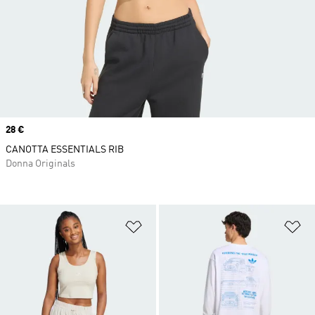
Price
28 €
CANOTTA ESSENTIALS RIB
Donna Originals
Aggiungi alla lista dei desideri
Ag