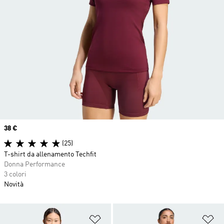
Price
38 €
(25)
T-shirt da allenamento Techfit
Donna Performance
3 colori
Novità
Aggiungi alla lista dei desideri
Ag