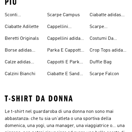
PIÙ
Sconti
Scarpe Campus
Ciabatte adidas
Abbigliamento
Originals
Ciabatte Adilette
Cappellini
Scarpe
adidas Originals
Originals
Continental 80
Beretti Originals
Cappellini adidas
Costumi Da
Originals
Bagno Originals
Borse adidas
Parka E Cappotti
Crop Tops adidas
Originals
Blu
Originals
Calze adidas
Cappotti E Parkas
Duffle Bag
Originals
Originals
Calzini Bianchi
Ciabatte E Sandali
Scarpe Falcon
Bianchi
T-SHIRT DA DONNA
Le t-shirt nel guardaroba di una donna non sono mai
abbastanza: che tu sia un’atleta o una sportiva della
domenica, una yogi, una manager, una viaggiatrice o… una