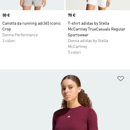
Price
30 €
Price
70 €
Canotta da running adi365 Iconic
T-shirt adidas by Stella
Crop
McCartney TrueCasuals Regular
Donna Performance
Sportswear
3 colori
Donna adidas by Stella
McCartney
5 colori
Ag