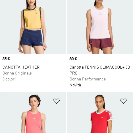
Price
35 €
Price
80 €
CANOTTA HEATHER
Canotta TENNIS CLIMACOOL+ 3D
Donna Originals
PRO
3 colori
Donna Performance
Novità
Aggiungi alla lista dei desideri
Ag