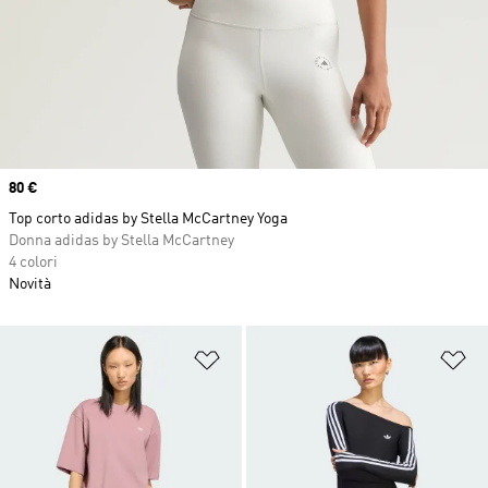
Price
80 €
Top corto adidas by Stella McCartney Yoga
Donna adidas by Stella McCartney
4 colori
Novità
Aggiungi alla lista dei desideri
Ag