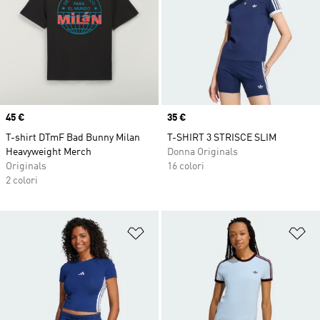
Price
45 €
Price
35 €
T-shirt DTmF Bad Bunny Milan
T-SHIRT 3 STRISCE SLIM
Heavyweight Merch
Donna Originals
Originals
16 colori
2 colori
Aggiungi alla lista dei desideri
Ag