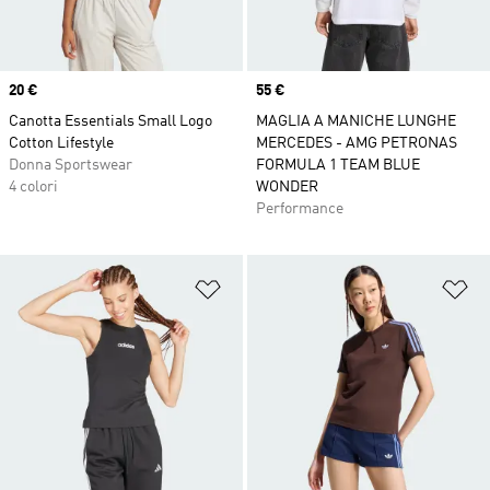
Price
20 €
Price
55 €
Canotta Essentials Small Logo
MAGLIA A MANICHE LUNGHE
Cotton Lifestyle
MERCEDES - AMG PETRONAS
Donna Sportswear
FORMULA 1 TEAM BLUE
4 colori
WONDER
Performance
Aggiungi alla lista dei desideri
Ag