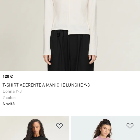
Price
120 €
T-SHIRT ADERENTE A MANICHE LUNGHE Y-3
Donna Y-3
2 colori
Novità
Aggiungi alla lista dei desideri
Ag