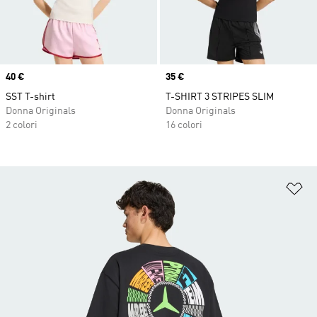
Price
40 €
Price
35 €
SST T-shirt
T-SHIRT 3 STRIPES SLIM
Donna Originals
Donna Originals
2 colori
16 colori
Ag