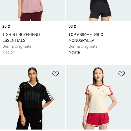
Price
25 €
Price
50 €
T-SHIRT BOYFRIEND
TOP ASIMMETRICO
ESSENTIALS
MONOSPALLA
Donna Originals
Donna Originals
7 colori
Novità
Aggiungi alla lista dei desideri
Ag