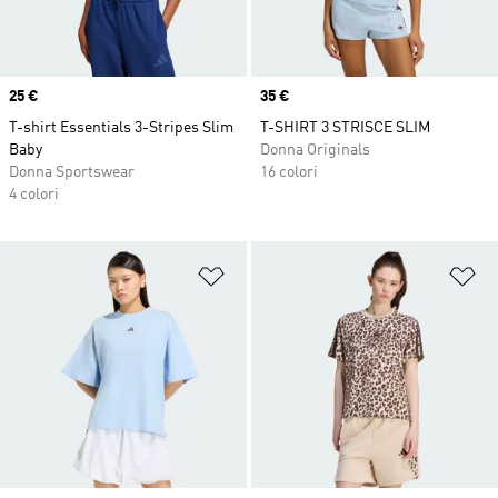
Price
25 €
Price
35 €
T-shirt Essentials 3-Stripes Slim
T-SHIRT 3 STRISCE SLIM
Baby
Donna Originals
Donna Sportswear
16 colori
4 colori
Aggiungi alla lista dei desideri
Ag