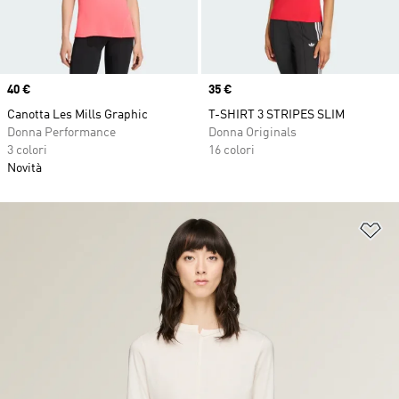
Price
40 €
Price
35 €
Canotta Les Mills Graphic
T-SHIRT 3 STRIPES SLIM
Donna Performance
Donna Originals
3 colori
16 colori
Novità
Ag