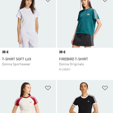
Price
35 €
Price
35 €
T-SHIRT SOFT LUX
FIREBIRD T-SHIRT
Donna Sportswear
Donna Originals
4 colori
Aggiungi alla lista dei desideri
Ag