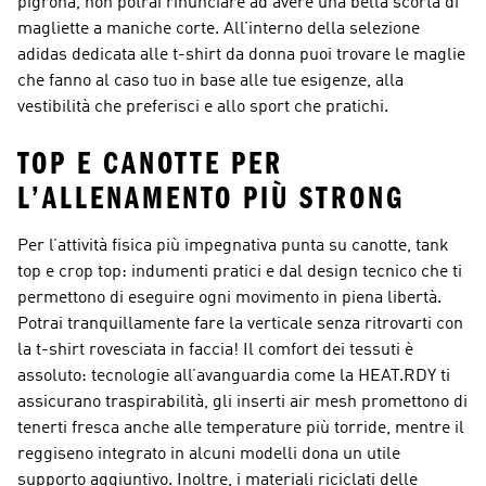
pigrona, non potrai rinunciare ad avere una bella scorta di
magliette a maniche corte. All’interno della selezione
adidas dedicata alle t-shirt da donna puoi trovare le maglie
che fanno al caso tuo in base alle tue esigenze, alla
vestibilità che preferisci e allo sport che pratichi.
TOP E CANOTTE PER
L’ALLENAMENTO PIÙ STRONG
Per l’attività fisica più impegnativa punta su canotte, tank
top e crop top: indumenti pratici e dal design tecnico che ti
permettono di eseguire ogni movimento in piena libertà.
Potrai tranquillamente fare la verticale senza ritrovarti con
la t-shirt rovesciata in faccia! Il comfort dei tessuti è
assoluto: tecnologie all’avanguardia come la HEAT.RDY ti
assicurano traspirabilità, gli inserti air mesh promettono di
tenerti fresca anche alle temperature più torride, mentre il
reggiseno integrato in alcuni modelli dona un utile
supporto aggiuntivo. Inoltre, i materiali riciclati delle