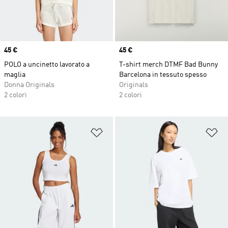
Price
45 €
Price
45 €
POLO a uncinetto lavorato a
T-shirt merch DTMF Bad Bunny
maglia
Barcelona in tessuto spesso
Donna Originals
Originals
2 colori
2 colori
Aggiungi alla lista dei desideri
Ag