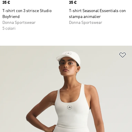
Price
35 €
Price
35 €
T-shirt con 3 strisce Studio
T-shirt Seasonal Essentials con
Boyfriend
stampa animalier
Donna Sportswear
Donna Sportswear
5 colori
Ag