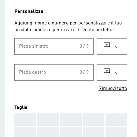
Personalizza
Aggiungi nome o numero per personalizzare il tuo
prodotto adidas o per creare il regalo perfetto!
Piede sinistro
0 / 9
Piede destro
0 / 9
Rimuovi tutto
Taglie
AAA
AAA
AAA
AAA
AAA
AAA
AAA
AAA
AAA
AAA