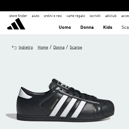
store finder
aiuto
ordini e resi
carte regalo
iscriviti
adiclub
acce
Uomo
Donna
Kids
Sca
/
/
Indietro
Home
Donna
Scarpe