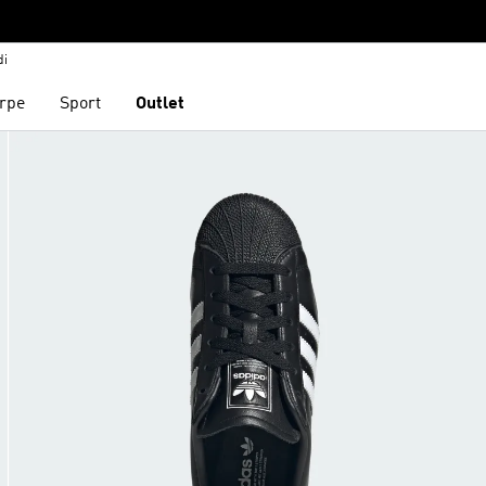
di
rpe
Sport
Outlet