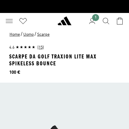
1
/
/
Home
Uomo
Scarpe
4.6
(15)
SCARPE DA GOLF TRAXION LITE MAX
SPIKELESS BOUNCE
Prezzo
100 €