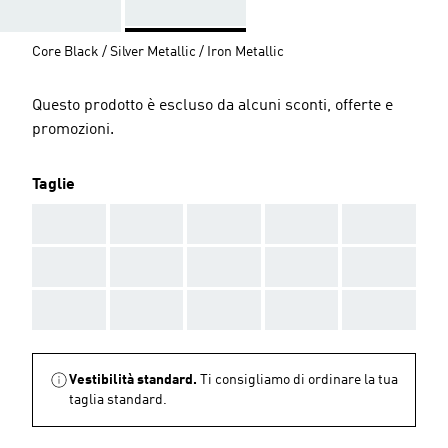
Core Black / Silver Metallic / Iron Metallic
Questo prodotto è escluso da alcuni sconti, offerte e
promozioni.
Taglie
AAA
AAA
AAA
AAA
AAA
AAA
AAA
AAA
AAA
AAA
AAA
AAA
AAA
AAA
AAA
Vestibilità standard.
Ti consigliamo di ordinare la tua
taglia standard.