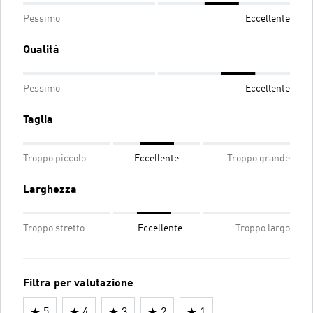
Pessimo
Eccellente
Qualità
Pessimo
Eccellente
Taglia
Troppo piccolo
Eccellente
Troppo grande
Larghezza
Troppo stretto
Eccellente
Troppo largo
Filtra per valutazione
5
4
3
2
1