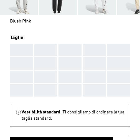
Blush Pink
Taglie
AAA
AAA
AAA
AAA
AAA
AAA
AAA
AAA
AAA
AAA
AAA
AAA
AAA
AAA
AAA
AAA
AAA
AAA
AAA
AAA
Vestibilità standard.
Ti consigliamo di ordinare la tua
taglia standard.