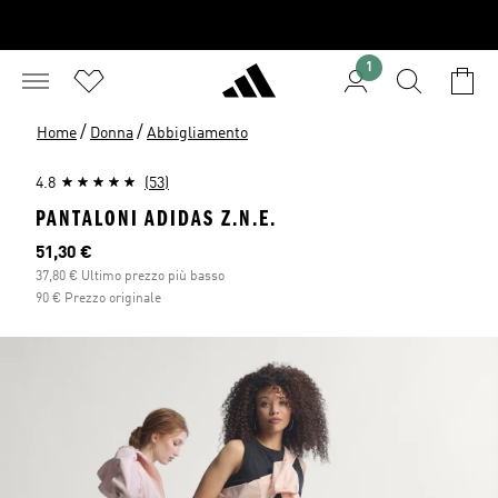
1
/
/
Home
Donna
Abbigliamento
4.8
(53)
PANTALONI ADIDAS Z.N.E.
Prezzo attuale
51,30 €
37,80 € Ultimo prezzo più basso
90 € Prezzo originale