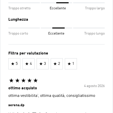
Troppo stretto
Eccellente
Troppo largo
Lunghezza
Troppo corto
Eccellente
Troppo lungo
Filtra per valutazione
5
4
3
2
1
4 agosto 2026
ottimo acquisto
ottima vestibilita’, ottima qualità, consigliatissimo
serena.dp