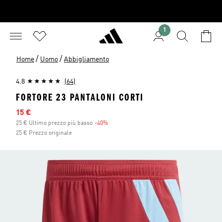
1
/
/
Home
Uomo
Abbigliamento
4.8
(64)
FORTORE 23 PANTALONI CORTI
Prezzo scontato
15 €
25 € Ultimo prezzo più basso
-40%
Sconto
25 € Prezzo originale