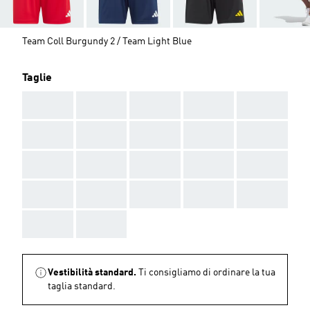
Team Coll Burgundy 2 / Team Light Blue
Taglie
AAA
AAA
AAA
AAA
AAA
AAA
AAA
AAA
AAA
AAA
AAA
AAA
AAA
AAA
AAA
AAA
AAA
AAA
AAA
AAA
AAA
AAA
Vestibilità standard.
Ti consigliamo di ordinare la tua
taglia standard.