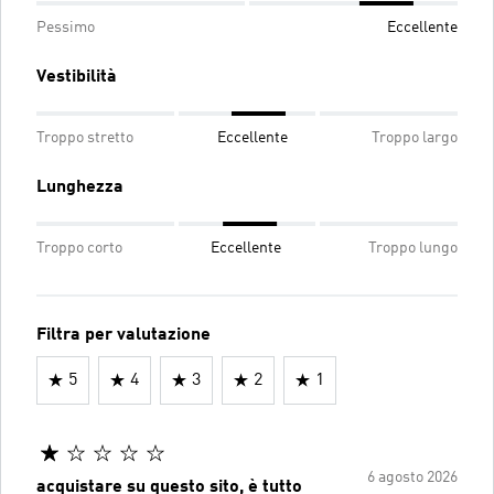
Pessimo
Eccellente
Vestibilità
Troppo stretto
Eccellente
Troppo largo
Lunghezza
Troppo corto
Eccellente
Troppo lungo
Filtra per valutazione
5
4
3
2
1
6 agosto 2026
acquistare su questo sito, è tutto