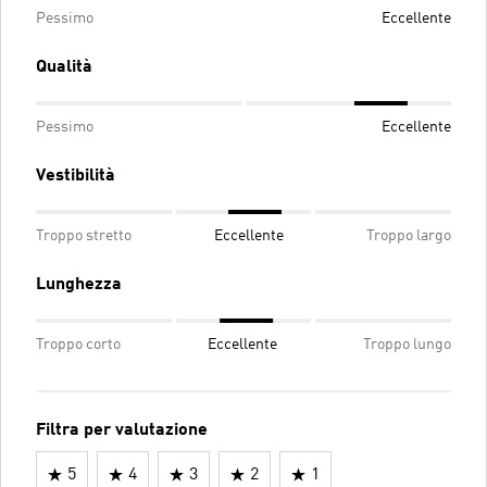
Pessimo
Eccellente
Qualità
Pessimo
Eccellente
Vestibilità
Troppo stretto
Eccellente
Troppo largo
Lunghezza
Troppo corto
Eccellente
Troppo lungo
Filtra per valutazione
5
4
3
2
1