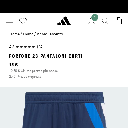
1
/
/
Home
Uomo
Abbigliamento
4.8
(64)
FORTORE 23 PANTALONI CORTI
Prezzo attuale
15 €
12,50 € Ultimo prezzo più basso
25 € Prezzo originale