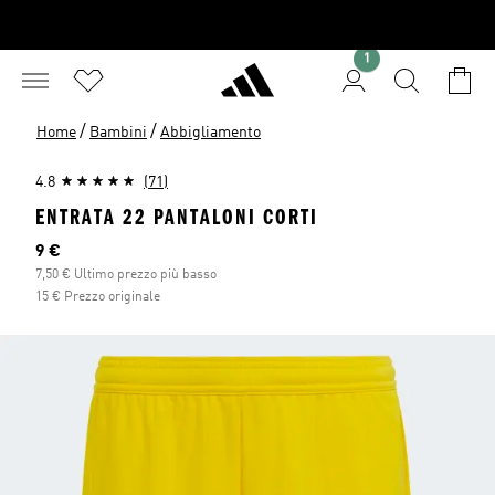
1
/
/
Home
Bambini
Abbigliamento
4.8
(71)
ENTRATA 22 PANTALONI CORTI
Prezzo attuale
9 €
7,50 € Ultimo prezzo più basso
15 € Prezzo originale