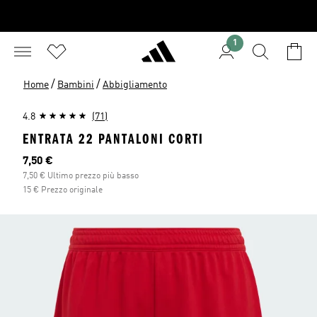
1
/
/
Home
Bambini
Abbigliamento
4.8
(71)
ENTRATA 22 PANTALONI CORTI
Prezzo attuale
7,50 €
7,50 € Ultimo prezzo più basso
15 € Prezzo originale