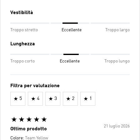
Vestibilità
Troppo stretto
Eccellente
Troppo largo
Lunghezza
Troppo corto
Eccellente
Troppo lungo
Filtra per valutazione
5
4
3
2
1
21 luglio 2026
Ottimo prodotto
Colore:
Team Yellow