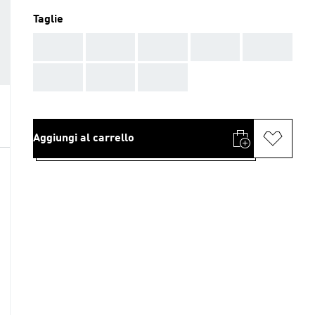
Taglie
AAA
AAA
AAA
AAA
AAA
AAA
AAA
AAA
Aggiungi al carrello