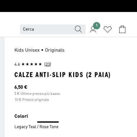
1
Kids Unisex • Originals
4.6
(23)
CALZE ANTI-SLIP KIDS (2 PAIA)
Prezzo attuale
6,50 €
5 € Ultimo prezzo più basso
10 € Prezzo originale
Colori
Legacy Teal / Rose Tone