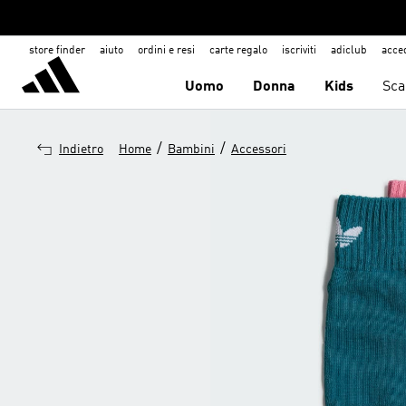
store finder
aiuto
ordini e resi
carte regalo
iscriviti
adiclub
acce
Uomo
Donna
Kids
Sca
/
/
Indietro
Home
Bambini
Accessori