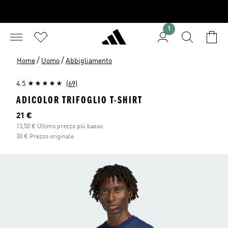
1
/
/
Home
Uomo
Abbigliamento
4.5
(69)
ADICOLOR TRIFOGLIO T-SHIRT
Prezzo attuale
21 €
13,50 € Ultimo prezzo più basso
30 € Prezzo originale