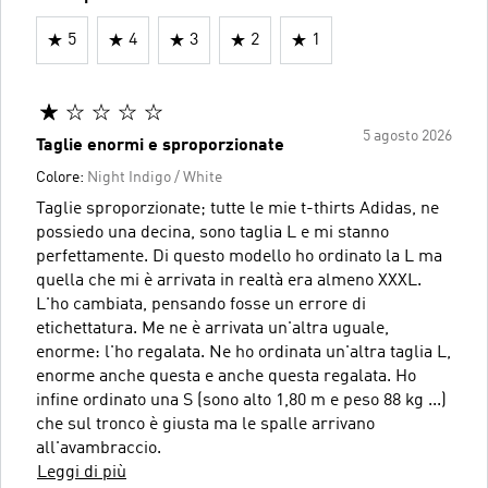
5
4
3
2
1
5 agosto 2026
Taglie enormi e sproporzionate
Colore:
Night Indigo / White
Taglie sproporzionate; tutte le mie t-thirts Adidas, ne
possiedo una decina, sono taglia L e mi stanno
perfettamente. Di questo modello ho ordinato la L ma
quella che mi è arrivata in realtà era almeno XXXL.
L'ho cambiata, pensando fosse un errore di
etichettatura. Me ne è arrivata un'altra uguale,
enorme: l'ho regalata. Ne ho ordinata un'altra taglia L,
enorme anche questa e anche questa regalata. Ho
infine ordinato una S (sono alto 1,80 m e peso 88 kg ...)
che sul tronco è giusta ma le spalle arrivano
all'avambraccio.
Leggi di più