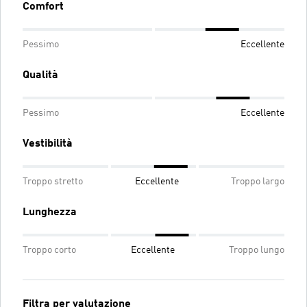
Comfort
Pessimo
Eccellente
Qualità
Pessimo
Eccellente
Vestibilità
Troppo stretto
Eccellente
Troppo largo
Lunghezza
Troppo corto
Eccellente
Troppo lungo
Filtra per valutazione