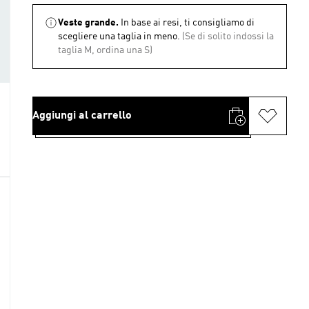
Veste grande.
In base ai resi, ti consigliamo di
scegliere una taglia in meno.
(Se di solito indossi la
taglia M, ordina una S)
Aggiungi al carrello