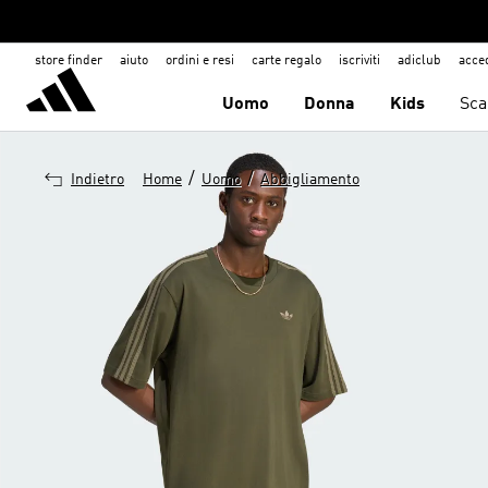
store finder
aiuto
ordini e resi
carte regalo
iscriviti
adiclub
acce
Uomo
Donna
Kids
Sca
/
/
Indietro
Home
Uomo
Abbigliamento