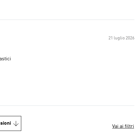
21 luglio 2026
astici
sioni
Vai ai filtri