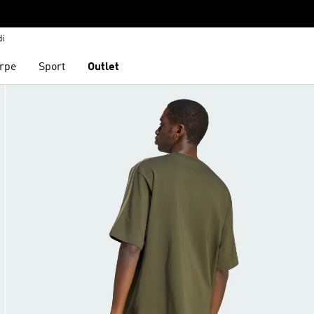
di
rpe
Sport
Outlet