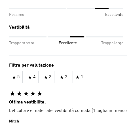
Pessimo
Eccellente
Vestibilità
Troppo stretto
Eccellente
Troppo largo
Filtra per valutazione
5
4
3
2
1
Ottima vestibilità.
bel colore e materiale. vestibilità comoda (1 taglia in meno
Mitch