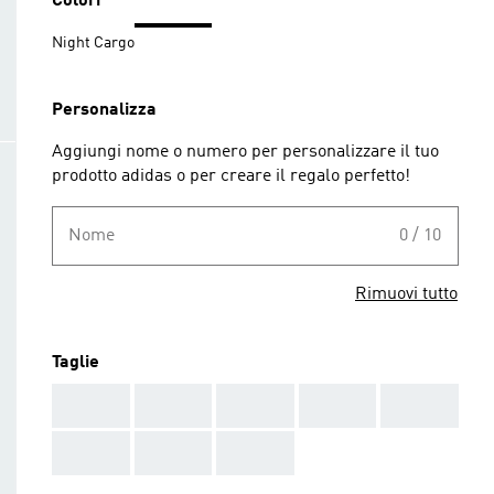
Colori
Night Cargo
Personalizza
Aggiungi nome o numero per personalizzare il tuo
prodotto adidas o per creare il regalo perfetto!
Nome
0 / 10
Rimuovi tutto
Taglie
AAA
AAA
AAA
AAA
AAA
AAA
AAA
AAA