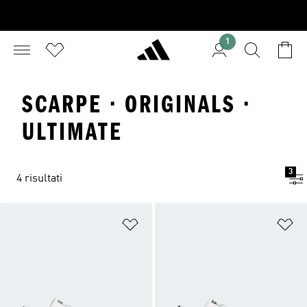
1
SCARPE · ORIGINALS ·
ULTIMATE
3
4 risultati
Aggiungi alla lista dei desideri
Ag