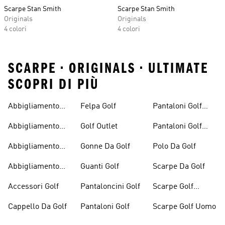
Scarpe Stan Smith
Scarpe Stan Smith
Originals
Originals
4 colori
4 colori
SCARPE • ORIGINALS • ULTIMATE
SCOPRI DI PIÙ
Abbigliamento
Felpa Golf
Pantaloni Golf
Golf
Donna
Abbigliamento
Golf Outlet
Pantaloni Golf
Golf Donna
Uomo
Abbigliamento
Gonne Da Golf
Polo Da Golf
Golf Outlet
Abbigliamento
Guanti Golf
Scarpe Da Golf
Golf Uomo
Accessori Golf
Pantaloncini Golf
Scarpe Golf
Donna
Cappello Da Golf
Pantaloni Golf
Scarpe Golf Uomo