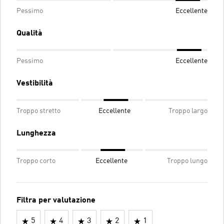
Pessimo
Eccellente
Qualità
Pessimo
Eccellente
Vestibilità
Troppo stretto
Eccellente
Troppo largo
Lunghezza
Troppo corto
Eccellente
Troppo lungo
Filtra per valutazione
5
4
3
2
1