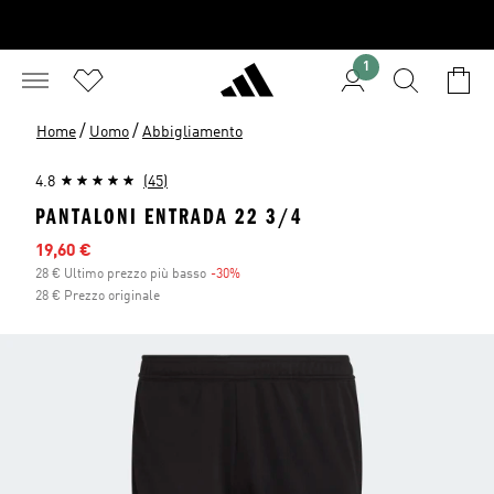
1
/
/
Home
Uomo
Abbigliamento
4.8
(45)
PANTALONI ENTRADA 22 3/4
Prezzo scontato
19,60 €
28 € Ultimo prezzo più basso
-30%
Sconto
28 € Prezzo originale