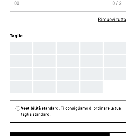
00
0 / 2
Rimuovi tutto
Taglie
AAA
AAA
AAA
AAA
AAA
AAA
AAA
AAA
AAA
AAA
AAA
AAA
AAA
AAA
AAA
AAA
AAA
AAA
AAA
Vestibilità standard.
Ti consigliamo di ordinare la tua
taglia standard.