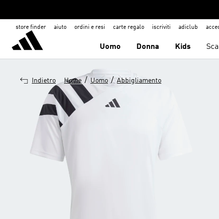
store finder
aiuto
ordini e resi
carte regalo
iscriviti
adiclub
acce
Uomo
Donna
Kids
Sca
/
/
Indietro
Home
Uomo
Abbigliamento