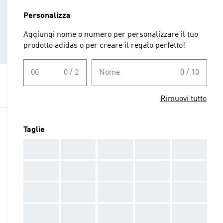
Personalizza
Aggiungi nome o numero per personalizzare il tuo
prodotto adidas o per creare il regalo perfetto!
00
0 / 2
Nome
0 / 10
Rimuovi tutto
Taglie
AAA
AAA
AAA
AAA
AAA
AAA
AAA
AAA
AAA
AAA
AAA
AAA
AAA
AAA
AAA
AAA
AAA
AAA
AAA
AAA