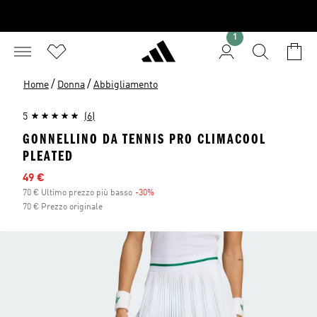
1
/
/
Home
Donna
Abbigliamento
5
(6)
GONNELLINO DA TENNIS PRO CLIMACOOL
PLEATED
Prezzo scontato
49 €
70 € Ultimo prezzo più basso
-30%
Sconto
70 € Prezzo originale