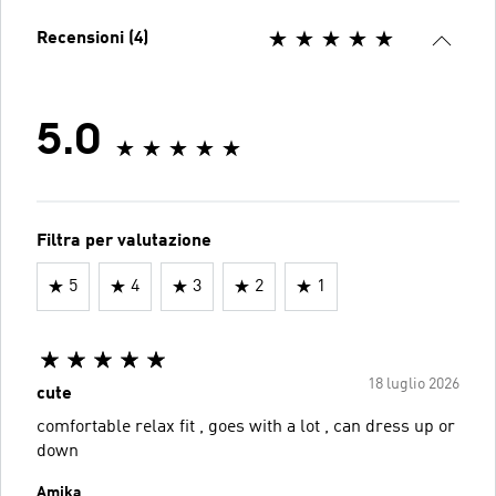
Recensioni (4)
5.0
Filtra per valutazione
5
4
3
2
1
18 luglio 2026
cute
comfortable relax fit , goes with a lot , can dress up or
down
Amika