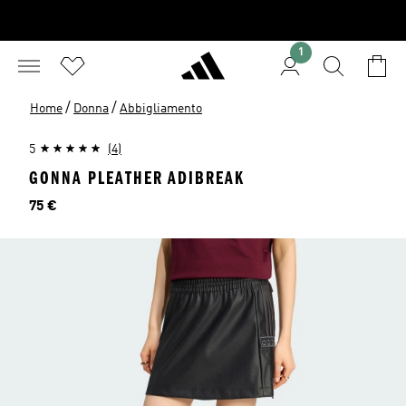
1
/
/
Home
Donna
Abbigliamento
5
(4)
GONNA PLEATHER ADIBREAK
Prezzo
75 €