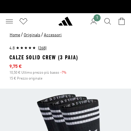
1
/
/
Home
Originals
Accessori
4.8
(268)
CALZE SOLID CREW (3 PAIA)
Prezzo scontato
9,75 €
10,50 € Ultimo prezzo più basso
-7%
Sconto
15 € Prezzo originale