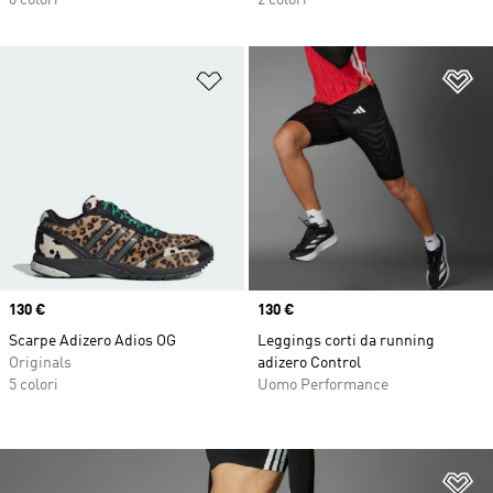
6 colori
2 colori
Aggiungi alla lista dei desideri
Ag
Price
130 €
Price
130 €
Scarpe Adizero Adios OG
Leggings corti da running
Originals
adizero Control
5 colori
Uomo Performance
Ag