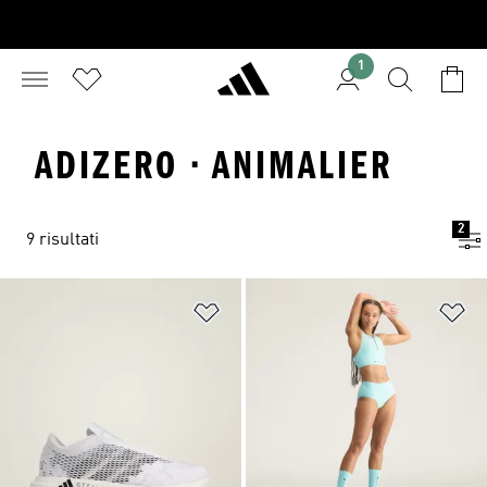
1
ADIZERO · ANIMALIER
2
9 risultati
Aggiungi alla lista dei desideri
Ag