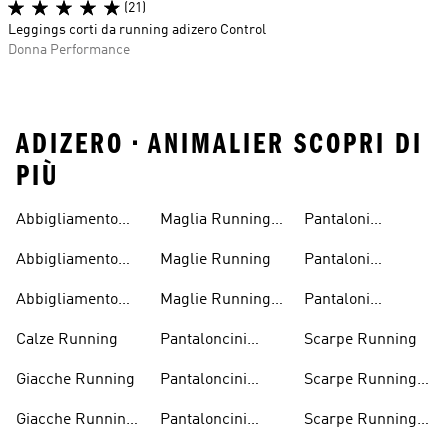
(21)
Leggings corti da running adizero Control
Donna Performance
ADIZERO • ANIMALIER SCOPRI DI
PIÙ
Abbigliamento
Maglia Running
Pantaloni
Running
Uomo
Running
Abbigliamento
Maglie Running
Pantaloni
Running Donna
Running Donna
Abbigliamento
Maglie Running
Pantaloni
Running Uomo
Donna
Running Uomo
Calze Running
Pantaloncini
Scarpe Running
Running
Giacche Running
Pantaloncini
Scarpe Running
Running Donna
Donna
Giacche Running
Pantaloncini
Scarpe Running
Uomo
Running Uomo
Uomo