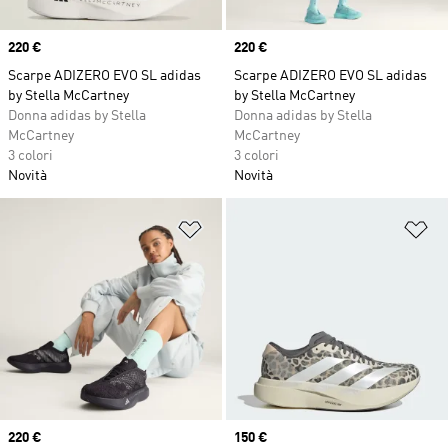
Price
220 €
Price
220 €
Scarpe ADIZERO EVO SL adidas
Scarpe ADIZERO EVO SL adidas
by Stella McCartney
by Stella McCartney
Donna adidas by Stella
Donna adidas by Stella
McCartney
McCartney
3 colori
3 colori
Novità
Novità
Aggiungi alla lista dei desideri
Ag
Price
220 €
Price
150 €