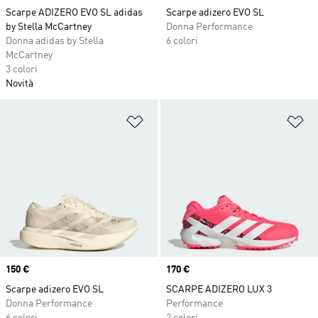
Scarpe ADIZERO EVO SL adidas
Scarpe adizero EVO SL
by Stella McCartney
Donna Performance
Donna adidas by Stella
6 colori
McCartney
3 colori
Novità
Aggiungi alla lista dei desideri
Ag
Price
150 €
Price
170 €
Scarpe adizero EVO SL
SCARPE ADIZERO LUX 3
Donna Performance
Performance