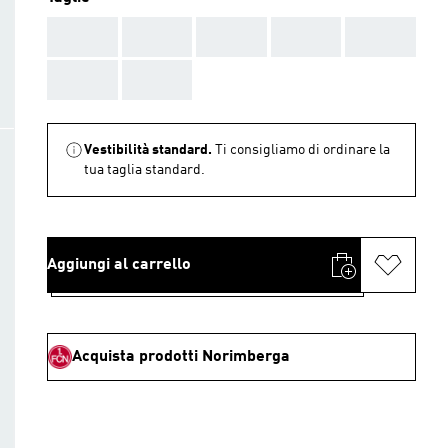
AAA
AAA
AAA
AAA
AAA
AAA
AAA
Vestibilità standard.
Ti consigliamo di ordinare la
tua taglia standard.
Aggiungi al carrello
Acquista prodotti Norimberga