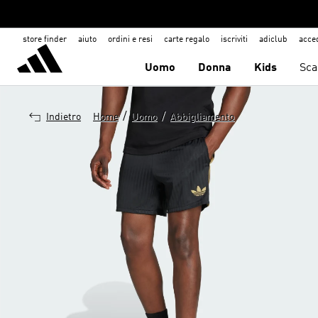
store finder
aiuto
ordini e resi
carte regalo
iscriviti
adiclub
acce
Uomo
Donna
Kids
Sca
/
/
Indietro
Home
Uomo
Abbigliamento