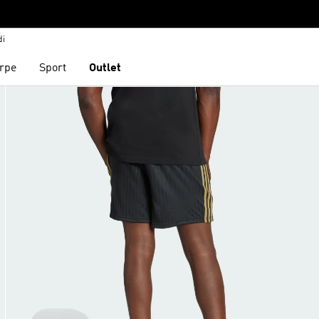
di
rpe
Sport
Outlet