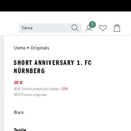
1
Uomo • Originals
SHORT ANNIVERSARY 1. FC
NÜRNBERG
Prezzo scontato
35 €
50 € Ultimo prezzo più basso
-30%
Sconto
50 € Prezzo originale
Black
Taglie