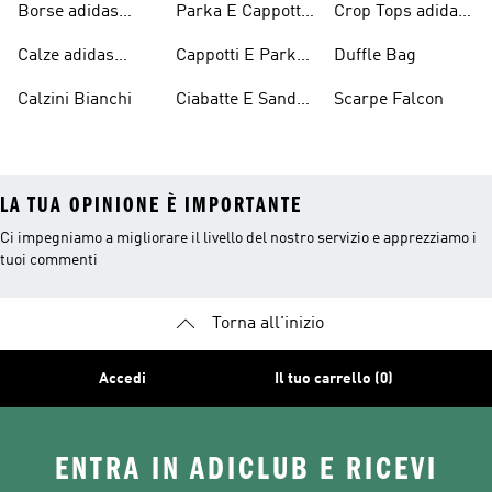
Borse adidas
Parka E Cappotti
Crop Tops adidas
Originals
Blu
Originals
Calze adidas
Cappotti E Parkas
Duffle Bag
Originals
Originals
Calzini Bianchi
Ciabatte E Sandali
Scarpe Falcon
Bianchi
LA TUA OPINIONE È IMPORTANTE
Ci impegniamo a migliorare il livello del nostro servizio e apprezziamo i
tuoi commenti
Torna all'inizio
Accedi
Il tuo carrello (0)
ENTRA IN ADICLUB E RICEVI