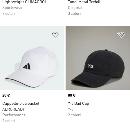
Lightweight CLIMACOOL
Tonal Metal Trefoil
Sportswear
Originals
7 colori
3 colori
Aggiungi alla lista dei desideri
Ag
Price
20 €
Price
80 €
Cappellino da basket
Y-3 Dad Cap
AEROREADY
Y-3
Performance
2 colori
5 colori