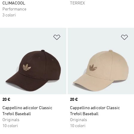
CLIMACOOL
TERREX
Performance
3 colori
Aggiungi alla lista dei desideri
Ag
Price
20 €
Price
20 €
Cappellino adicolor Classic
Cappellino adicolor Classic
Trefoil Baseball
Trefoil Baseball
Originals
Originals
10 colori
10 colori