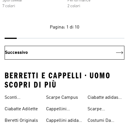
Sportswear
Performance
7 colori
2 colori
Pagina: 1 di 10
Successivo
BERRETTI E CAPPELLI • UOMO
SCOPRI DI PIÙ
Sconti
Scarpe Campus
Ciabatte adidas
Abbigliamento
Originals
Ciabatte Adilette
Cappellini
Scarpe
adidas Originals
Originals
Continental 80
Beretti Originals
Cappellini adidas
Costumi Da
Originals
Bagno Originals