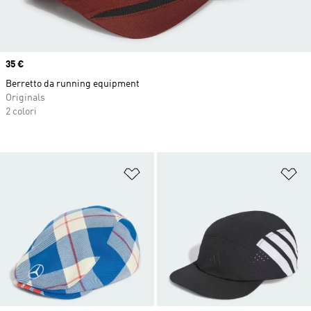
Price
35 €
Berretto da running equipment
Originals
2 colori
Aggiungi alla lista dei desideri
Ag