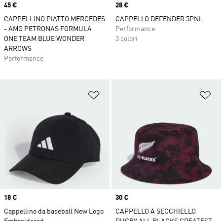
Price
45 €
Price
28 €
CAPPELLINO PIATTO MERCEDES
CAPPELLO DEFENDER 5PNL
- AMG PETRONAS FORMULA
Performance
ONE TEAM BLUE WONDER
3 colori
ARROWS
Performance
Aggiungi alla lista dei desideri
Ag
Price
18 €
Price
30 €
Cappellino da baseball New Logo
CAPPELLO A SECCHIELLO