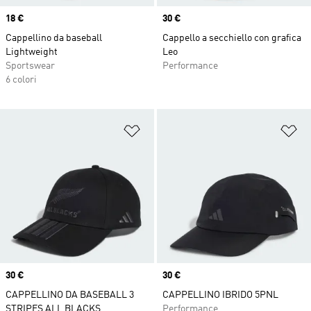
Price
18 €
Price
30 €
Cappellino da baseball
Cappello a secchiello con grafica
Lightweight
Leo
Sportswear
Performance
6 colori
Aggiungi alla lista dei desideri
Ag
Price
30 €
Price
30 €
CAPPELLINO DA BASEBALL 3
CAPPELLINO IBRIDO 5PNL
STRIPES ALL BLACKS
Performance