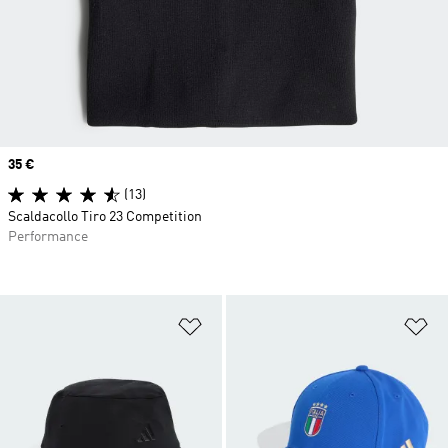
Price
35 €
(13)
Scaldacollo Tiro 23 Competition
Performance
Aggiungi alla lista dei desideri
Ag