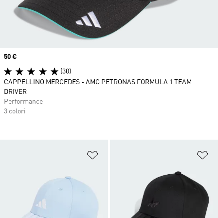
Price
50 €
(30)
CAPPELLINO MERCEDES - AMG PETRONAS FORMULA 1 TEAM
DRIVER
Performance
3 colori
Aggiungi alla lista dei desideri
Ag