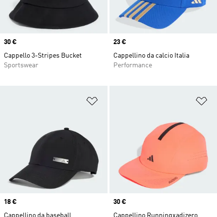
Price
30 €
Price
23 €
Cappello 3-Stripes Bucket
Cappellino da calcio Italia
Sportswear
Performance
Aggiungi alla lista dei desideri
Ag
Price
18 €
Price
30 €
Cappellino da baseball
Cappellino Runningxadizero