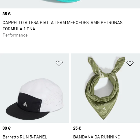
Price
35 €
CAPPELLO A TESA PIATTA TEAM MERCEDES-AMG PETRONAS
FORMULA 1 DNA
Performance
Aggiungi alla lista dei desideri
Ag
Price
30 €
Price
25 €
Berretto RUN 5-PANEL
BANDANA DA RUNNING