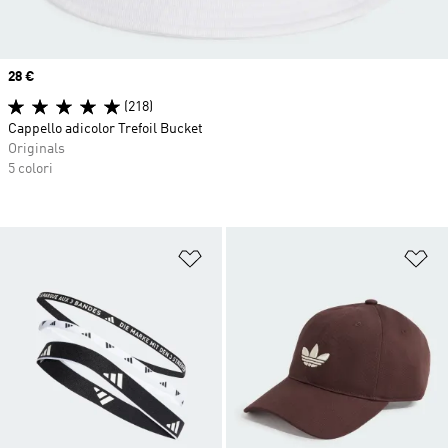
Price
28 €
(218)
Cappello adicolor Trefoil Bucket
Originals
5 colori
Aggiungi alla lista dei desideri
Ag