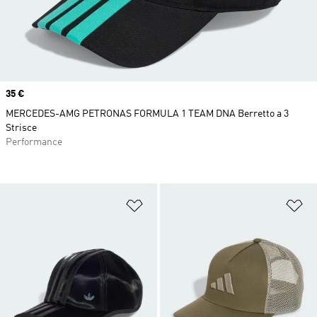
Price
35 €
MERCEDES-AMG PETRONAS FORMULA 1 TEAM DNA Berretto a 3
Strisce
Performance
Aggiungi alla lista dei desideri
Ag