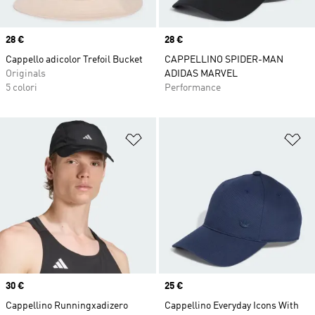
Price
28 €
Price
28 €
Cappello adicolor Trefoil Bucket
CAPPELLINO SPIDER-MAN
Originals
ADIDAS MARVEL
5 colori
Performance
Aggiungi alla lista dei desideri
Ag
Price
30 €
Price
25 €
Cappellino Runningxadizero
Cappellino Everyday Icons With