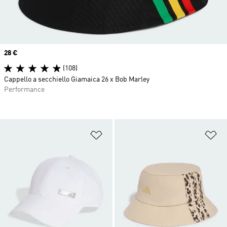
Price
28 €
(108)
Cappello a secchiello Giamaica 26 x Bob Marley
Performance
Aggiungi alla lista dei desideri
Ag