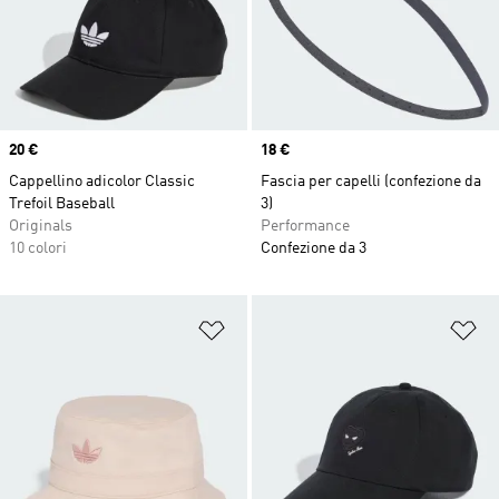
Price
20 €
Price
18 €
Cappellino adicolor Classic
Fascia per capelli (confezione da
Trefoil Baseball
3)
Originals
Performance
10 colori
Confezione da 3
Aggiungi alla lista dei desideri
Ag