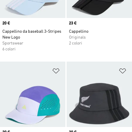
Price
20 €
Price
23 €
Cappellino da baseball 3-Stripes
Cappellino
New Logo
Originals
Sportswear
2 colori
6 colori
Aggiungi alla lista dei desideri
Ag