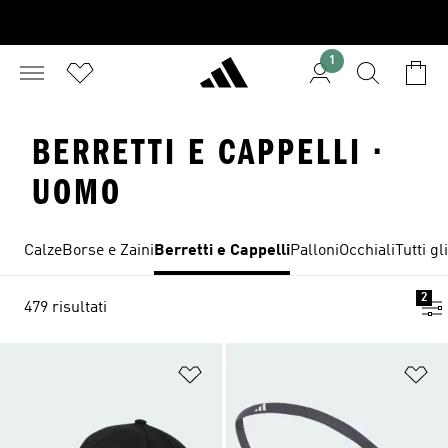
1
BERRETTI E CAPPELLI ·
UOMO
Calze
Borse e Zaini
Berretti e Cappelli
Palloni
Occhiali
Tutti g
2
479 risultati
Aggiungi alla lista dei desideri
Ag