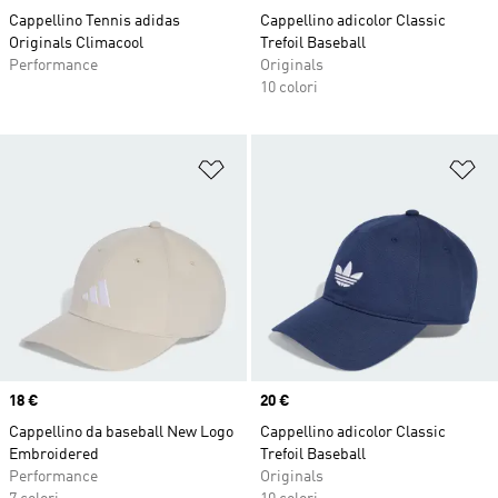
Cappellino Tennis adidas
Cappellino adicolor Classic
Originals Climacool
Trefoil Baseball
Performance
Originals
10 colori
Aggiungi alla lista dei desideri
Ag
Price
18 €
Price
20 €
Cappellino da baseball New Logo
Cappellino adicolor Classic
Embroidered
Trefoil Baseball
Performance
Originals