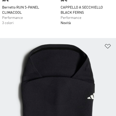
Price
30 €
Price
30 €
Berretto RUN 5-PANEL
CAPPELLO A SECCHIELLO
CLIMACOOL
BLACK FERNS
Performance
Performance
3 colori
Novità
Ag