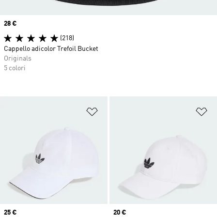
Price
28 €
(218)
Cappello adicolor Trefoil Bucket
Originals
5 colori
Aggiungi alla lista dei desideri
Ag
Price
25 €
Price
20 €