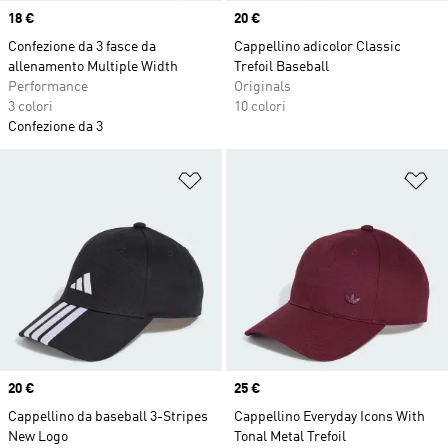
Price
18 €
Price
20 €
Confezione da 3 fasce da
Cappellino adicolor Classic
allenamento Multiple Width
Trefoil Baseball
Performance
Originals
3 colori
10 colori
Confezione da 3
Aggiungi alla lista dei desideri
Ag
Price
20 €
Price
25 €
Cappellino da baseball 3-Stripes
Cappellino Everyday Icons With
New Logo
Tonal Metal Trefoil