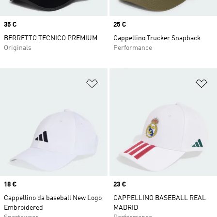
Price
35 €
Price
25 €
BERRETTO TECNICO PREMIUM
Cappellino Trucker Snapback
Originals
Performance
Aggiungi alla lista dei desideri
Ag
Price
18 €
Price
23 €
Cappellino da baseball New Logo
CAPPELLINO BASEBALL REAL
Embroidered
MADRID