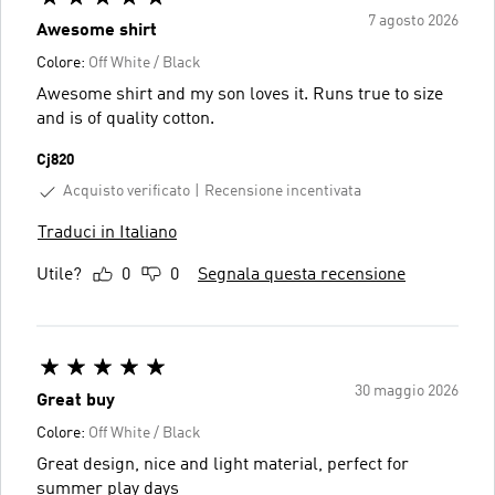
7 agosto 2026
Awesome shirt
Colore:
Off White / Black
Awesome shirt and my son loves it. Runs true to size
and is of quality cotton.
Cj820
Acquisto verificato
Recensione incentivata
Traduci in Italiano
Utile?
0
0
Segnala questa recensione
30 maggio 2026
Great buy
Colore:
Off White / Black
Great design, nice and light material, perfect for
summer play days